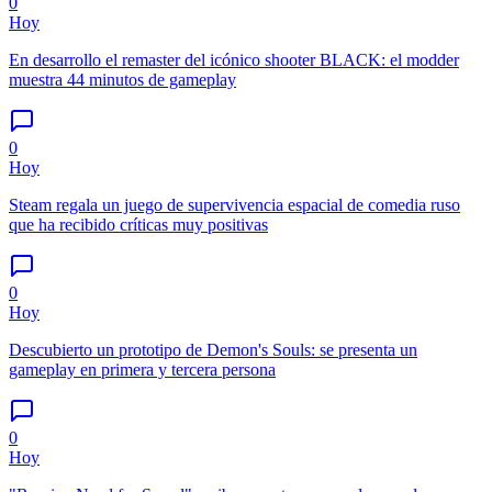
0
Hoy
En desarrollo el remaster del icónico shooter BLACK: el modder
muestra 44 minutos de gameplay
0
Hoy
Steam regala un juego de supervivencia espacial de comedia ruso
que ha recibido críticas muy positivas
0
Hoy
Descubierto un prototipo de Demon's Souls: se presenta un
gameplay en primera y tercera persona
0
Hoy