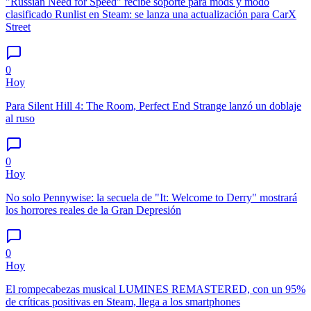
"Russian Need for Speed" recibe soporte para mods y modo
clasificado Runlist en Steam: se lanza una actualización para CarX
Street
0
Hoy
Para Silent Hill 4: The Room, Perfect End Strange lanzó un doblaje
al ruso
0
Hoy
No solo Pennywise: la secuela de "It: Welcome to Derry" mostrará
los horrores reales de la Gran Depresión
0
Hoy
El rompecabezas musical LUMINES REMASTERED, con un 95%
de críticas positivas en Steam, llega a los smartphones