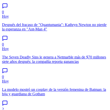
0
Hoy
Después del fracaso de "Quantumania": Kathryn Newton no pierde
la esperanza en "Ant-Man 4"
0
Hoy
The Seven Deadly Sins le genera a Netmarble más de $70 millones
siete años después: la compañía reporta ganancias
0
Hoy
La modelo mostró un cosplay de la versión femenina de Batman: la
hija y guardiana de Gotham
2