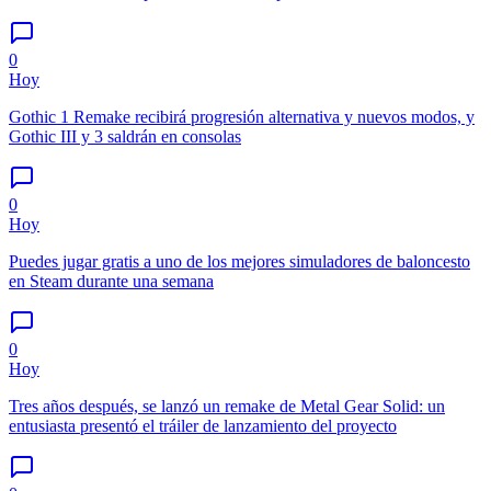
0
Hoy
Gothic 1 Remake recibirá progresión alternativa y nuevos modos, y
Gothic III y 3 saldrán en consolas
0
Hoy
Puedes jugar gratis a uno de los mejores simuladores de baloncesto
en Steam durante una semana
0
Hoy
Tres años después, se lanzó un remake de Metal Gear Solid: un
entusiasta presentó el tráiler de lanzamiento del proyecto