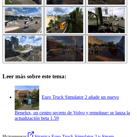
1
/
9
Leer más sobre este tema:
Euro Truck Simulator 2 añade un nuevo
Benelux, un centro secreto de Volvo y remolque: se lanza la
actualización beta 1.59
Источники:
Stranica Euro Truck Simulator 2 v Steam