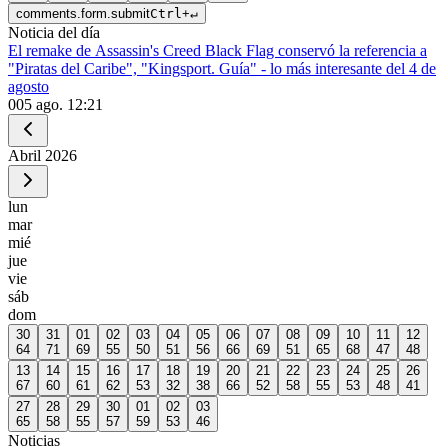
comments.form.submit
Ctrl
+
↵
Noticia del día
El remake de Assassin's Creed Black Flag conservó la referencia a
"Piratas del Caribe", "Kingsport. Guía" - lo más interesante del 4 de
agosto
0
05 ago. 12:21
Abril
2026
lun
mar
mié
jue
vie
sáb
dom
30
31
01
02
03
04
05
06
07
08
09
10
11
12
64
71
69
55
50
51
56
66
69
51
65
68
47
48
13
14
15
16
17
18
19
20
21
22
23
24
25
26
67
60
61
62
53
32
38
66
52
58
55
53
48
41
27
28
29
30
01
02
03
65
58
55
57
59
53
46
Noticias