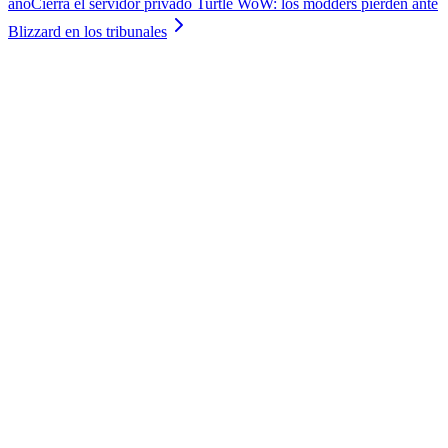
año
Cierra el servidor privado Turtle WoW: los modders pierden ante
Blizzard en los tribunales