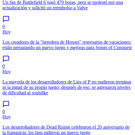
Un fan de Battlefield 6 jugó 470 horas, pero se molestó por una
actualización y solicitó un reembolso a Valve
0
Hoy
Los creadores de la "heredera de Heroes" regresaron de vacaciones:
están preparando un nuevo juego y mejoras para Songs of Conquest
0
Hoy
La mayoría de los desarrolladores de Lies of P no pudieron terminar
ni la mitad de su propio juego; después de eso, se agregaron niveles
de dificultad al soulslike
0
Hoy
Los desarrolladores de Dead Rising celebraron el 20 aniversario de
la franquicia: los fans pidieron un nuevo juego