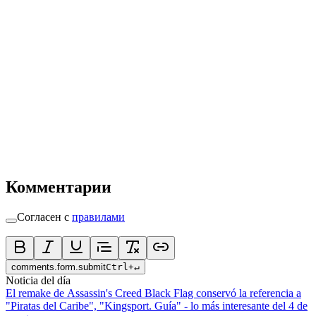
Комментарии
Согласен с
правилами
comments.form.submit
Ctrl
+
↵
Noticia del día
El remake de Assassin's Creed Black Flag conservó la referencia a
"Piratas del Caribe", "Kingsport. Guía" - lo más interesante del 4 de