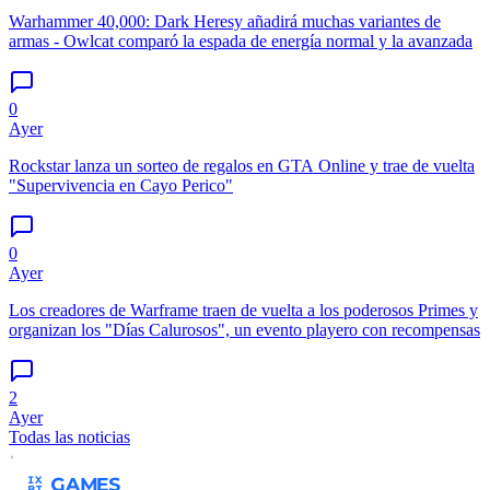
Warhammer 40,000: Dark Heresy añadirá muchas variantes de
armas - Owlcat comparó la espada de energía normal y la avanzada
0
Ayer
Rockstar lanza un sorteo de regalos en GTA Online y trae de vuelta
"Supervivencia en Cayo Perico"
0
Ayer
Los creadores de Warframe traen de vuelta a los poderosos Primes y
organizan los "Días Calurosos", un evento playero con recompensas
2
Ayer
Todas las noticias