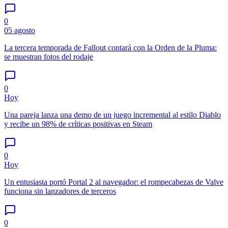
0
05 agosto
La tercera temporada de Fallout contará con la Orden de la Pluma:
se muestran fotos del rodaje
0
Hoy
Una pareja lanza una demo de un juego incremental al estilo Diablo
y recibe un 98% de críticas positivas en Steam
0
Hoy
Un entusiasta portó Portal 2 al navegador: el rompecabezas de Valve
funciona sin lanzadores de terceros
0