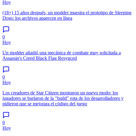
Hoy
(18+) 15 años después, un modder muestra el prototipo de Sleeping
Dogs: los archivos aparecen en línea
0
Hoy
Un modder añadió una mecánica de combate muy solicitada a
Assassin's Creed Black Flag Resynced
0
Hoy
Los creadores de Star Citizen mostraron un nuevo modo: los
jugadores se burlaron de la "build" rota de los desarrolladores y
pidieron que se mejorara el código del juego
0
Hoy