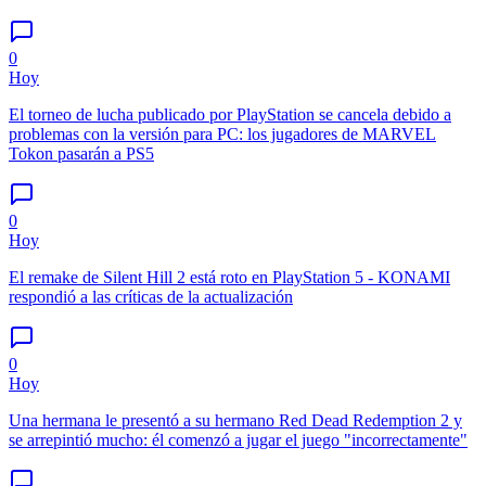
0
Hoy
El torneo de lucha publicado por PlayStation se cancela debido a
problemas con la versión para PC: los jugadores de MARVEL
Tokon pasarán a PS5
0
Hoy
El remake de Silent Hill 2 está roto en PlayStation 5 - KONAMI
respondió a las críticas de la actualización
0
Hoy
Una hermana le presentó a su hermano Red Dead Redemption 2 y
se arrepintió mucho: él comenzó a jugar el juego "incorrectamente"