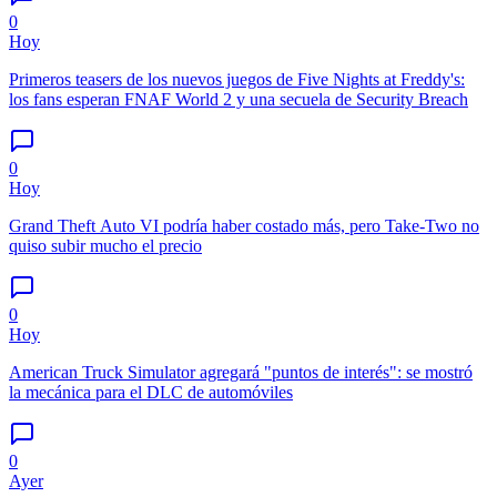
0
Hoy
Primeros teasers de los nuevos juegos de Five Nights at Freddy's:
los fans esperan FNAF World 2 y una secuela de Security Breach
0
Hoy
Grand Theft Auto VI podría haber costado más, pero Take-Two no
quiso subir mucho el precio
0
Hoy
American Truck Simulator agregará "puntos de interés": se mostró
la mecánica para el DLC de automóviles
0
Ayer