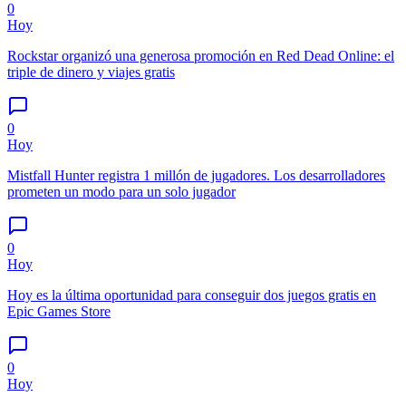
0
Hoy
Rockstar organizó una generosa promoción en Red Dead Online: el
triple de dinero y viajes gratis
0
Hoy
Mistfall Hunter registra 1 millón de jugadores. Los desarrolladores
prometen un modo para un solo jugador
0
Hoy
Hoy es la última oportunidad para conseguir dos juegos gratis en
Epic Games Store
0
Hoy