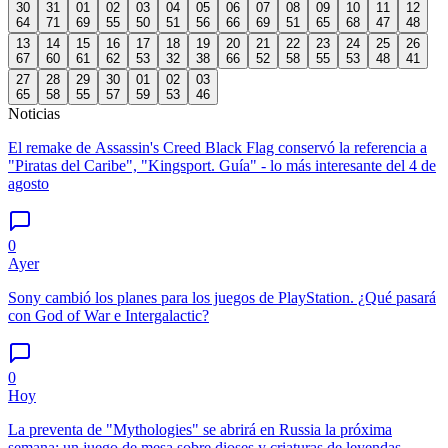
30
31
01
02
03
04
05
06
07
08
09
10
11
12
64
71
69
55
50
51
56
66
69
51
65
68
47
48
13
14
15
16
17
18
19
20
21
22
23
24
25
26
67
60
61
62
53
32
38
66
52
58
55
53
48
41
27
28
29
30
01
02
03
65
58
55
57
59
53
46
Noticias
El remake de Assassin's Creed Black Flag conservó la referencia a
"Piratas del Caribe", "Kingsport. Guía" - lo más interesante del 4 de
agosto
0
Ayer
Sony cambió los planes para los juegos de PlayStation. ¿Qué pasará
con God of War e Intergalactic?
0
Hoy
La preventa de "Mythologies" se abrirá en Russia la próxima
semana: un juego de mesa sobre dioses y criaturas de leyendas