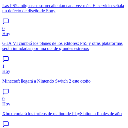
Las PS5 antiguas se sobrecalientan cada vez más. El servicio señala
un defecto de diseño de Sony
0
Hoy
GTA VI cambió los planes de los editores: PS5 y otras plataformas
serán inundadas por una ola de grandes estrenos
1
Hoy
Minecraft llegará a Nintendo Switch 2 este otoño
0
Hoy
Xbox copiará los trofeos de platino de PlayStation a finales de año