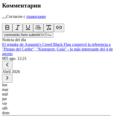
Комментарии
Согласен с
правилами
comments.form.submit
Ctrl
+
↵
Noticia del día
El remake de Assassin's Creed Black Flag conservó la referencia a
"Piratas del Caribe", "Kingsport. Guía" - lo más interesante del 4 de
agosto
0
05 ago. 12:21
Abril
2026
lun
mar
mié
jue
vie
sáb
dom