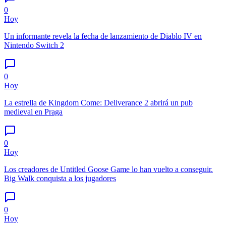
0
Hoy
Un informante revela la fecha de lanzamiento de Diablo IV en
Nintendo Switch 2
0
Hoy
La estrella de Kingdom Come: Deliverance 2 abrirá un pub
medieval en Praga
0
Hoy
Los creadores de Untitled Goose Game lo han vuelto a conseguir.
Big Walk conquista a los jugadores
0
Hoy