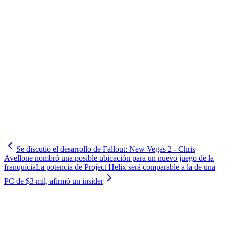
Se discutió el desarrollo de Fallout: New Vegas 2 - Chris
Avellone nombró una posible ubicación para un nuevo juego de la
franquicia
La potencia de Project Helix será comparable a la de una
PC de $3 mil, afirmó un insider