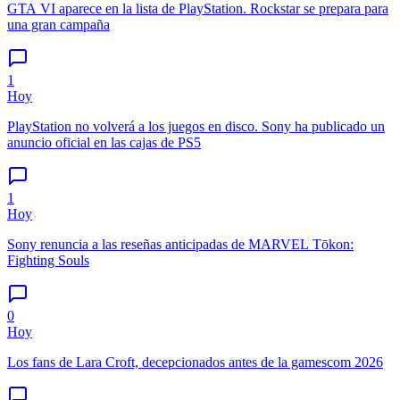
GTA VI aparece en la lista de PlayStation. Rockstar se prepara para
una gran campaña
1
Hoy
PlayStation no volverá a los juegos en disco. Sony ha publicado un
anuncio oficial en las cajas de PS5
1
Hoy
Sony renuncia a las reseñas anticipadas de MARVEL Tōkon:
Fighting Souls
0
Hoy
Los fans de Lara Croft, decepcionados antes de la gamescom 2026