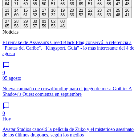
64
71
69
55
50
51
56
66
69
51
65
68
47
48
13
14
15
16
17
18
19
20
21
22
23
24
25
26
67
60
61
62
53
32
38
66
52
58
55
53
48
41
27
28
29
30
01
02
03
65
58
55
57
59
53
46
Noticias
El remake de Assassin's Creed Black Flag conservó la referencia a
"Piratas del Caribe", "Kingsport. Guía" - lo más interesante del 4 de
agosto
0
05 agosto
Nueva campaña de crowdfunding para el juego de mesa Gothic: A
Shadow's Quest comienza en septiembre
0
Hoy
Avatar Studios canceló la película de Zuko y el misterioso asesinato
de los últimos dragones, según los medios