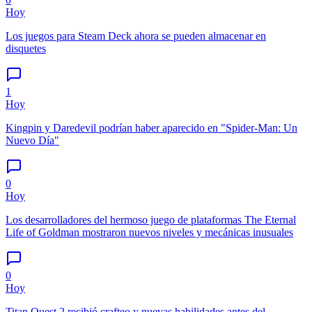
Hoy
Los juegos para Steam Deck ahora se pueden almacenar en
disquetes
1
Hoy
Kingpin y Daredevil podrían haber aparecido en "Spider-Man: Un
Nuevo Día"
0
Hoy
Los desarrolladores del hermoso juego de plataformas The Eternal
Life of Goldman mostraron nuevos niveles y mecánicas inusuales
0
Hoy
Titan Quest 2 recibió crafteo y nuevas habilidades antes del