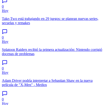
0
Hoy
Take-Two está trabajando en 29 juegos: se planean nuevas series,
secuelas y remakes
0
Hoy
Splatoon Raiders recibió la primera actualización: Nintendo corrigió
docenas de problemas
0
Hoy
Adam Driver podría interpretar a Sebastian Shaw en la nueva
película de "X-Men" - Medios
0
Hoy