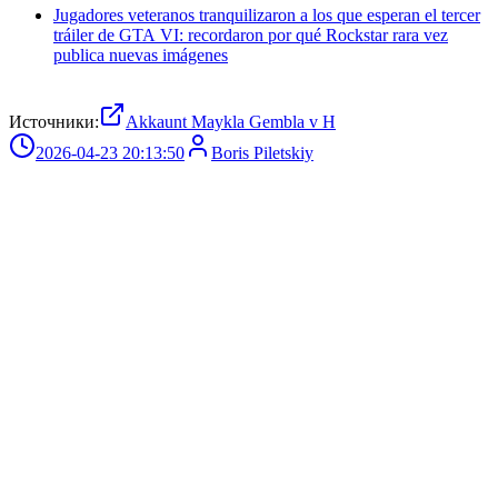
Jugadores veteranos tranquilizaron a los que esperan el tercer
tráiler de GTA VI: recordaron por qué Rockstar rara vez
publica nuevas imágenes
Источники:
Akkaunt Maykla Gembla v H
2026-04-23 20:13:50
Boris Piletskiy