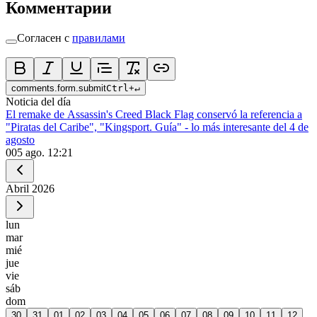
Комментарии
Согласен с
правилами
comments.form.submit
Ctrl
+
↵
Noticia del día
El remake de Assassin's Creed Black Flag conservó la referencia a
"Piratas del Caribe", "Kingsport. Guía" - lo más interesante del 4 de
agosto
0
05 ago. 12:21
Abril
2026
lun
mar
mié
jue
vie
sáb
dom
30
31
01
02
03
04
05
06
07
08
09
10
11
12