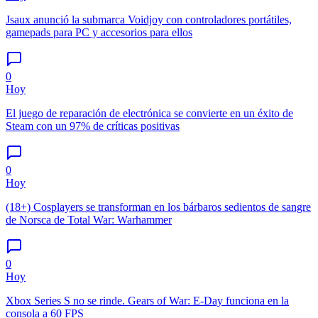
Jsaux anunció la submarca Voidjoy con controladores portátiles,
gamepads para PC y accesorios para ellos
0
Hoy
El juego de reparación de electrónica se convierte en un éxito de
Steam con un 97% de críticas positivas
0
Hoy
(18+) Cosplayers se transforman en los bárbaros sedientos de sangre
de Norsca de Total War: Warhammer
0
Hoy
Xbox Series S no se rinde. Gears of War: E-Day funciona en la
consola a 60 FPS