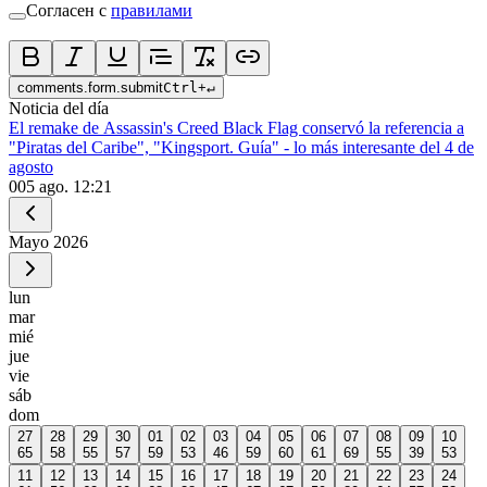
Согласен с
правилами
comments.form.submit
Ctrl
+
↵
Noticia del día
El remake de Assassin's Creed Black Flag conservó la referencia a
"Piratas del Caribe", "Kingsport. Guía" - lo más interesante del 4 de
agosto
0
05 ago. 12:21
Mayo
2026
lun
mar
mié
jue
vie
sáb
dom
27
28
29
30
01
02
03
04
05
06
07
08
09
10
65
58
55
57
59
53
46
59
60
61
69
55
39
53
11
12
13
14
15
16
17
18
19
20
21
22
23
24