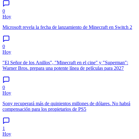
0
Hoy
Microsoft revela la fecha de lanzamiento de Minecraft en Switch 2
0
Hoy
"El Señor de los Anillos", "Minecraft en el cine" y "Superman":
Warner Bros. prepara una potente línea de películas para 2027
0
Hoy
Sony recuperará más de quinientos millones de dólares. No habrá
compensación para los propietarios de PS5
1
Hoy