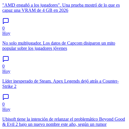
"AMD engañó a los jugadores". Una prueba mostró de lo que es
capaz una VRAM de 4 GB en 2026
0
Hoy
No solo multijugador. Los datos de Capcom disiparon un mito
popular sobre los jugadores jóvenes
0
Hoy
Líder inesperado de Steam. Apex Legends dejó atrás a Counter-
Strike 2
0
Hoy
Ubisoft tiene la intención de relanzar el problemático Beyond Good
& Evil 2 bajo un nuevo nombre este año, según un rumor