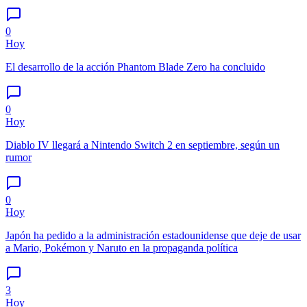
0
Hoy
El desarrollo de la acción Phantom Blade Zero ha concluido
0
Hoy
Diablo IV llegará a Nintendo Switch 2 en septiembre, según un
rumor
0
Hoy
Japón ha pedido a la administración estadounidense que deje de usar
a Mario, Pokémon y Naruto en la propaganda política
3
Hoy