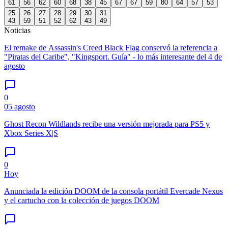
61
56
62
60
68
38
45
67
67
59
80
64
57
53
25
26
27
28
29
30
31
43
59
51
52
62
43
49
Noticias
El remake de Assassin's Creed Black Flag conservó la referencia a
"Piratas del Caribe", "Kingsport. Guía" - lo más interesante del 4 de
agosto
0
05 agosto
Ghost Recon Wildlands recibe una versión mejorada para PS5 y
Xbox Series X|S
0
Hoy
Anunciada la edición DOOM de la consola portátil Evercade Nexus
y el cartucho con la colección de juegos DOOM