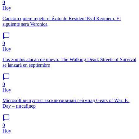
0
Hoy
Capcom quiere repetir el éxito de Resident Evil Requiem. El
siguiente será Veronica
0
Hoy
Los zombis atacan de nuevo: The Walking Dead: Streets of Survival
se lanzará en septiembre
0
Hoy
Microsoft выпустит эксклюзивный геймпад Gears of War: E-
Day – инсайдер
0
Hoy