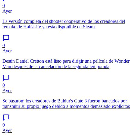
0
Ayer
La versión completa del shooter cooperativo de los creadores del
remake de Half-Life ya está disponible en Steam
0
Ayer
Destin Daniel Cretton está listo para dirigir una película de Wonder
Man después de la cancelación de la segunda temporada
0
Ayer
Se pasaron: los creadores de Baldur's Gate 3 fueron baneados por
transmitir su propio juego debido a momentos demasiado explícitos
0
Ayer