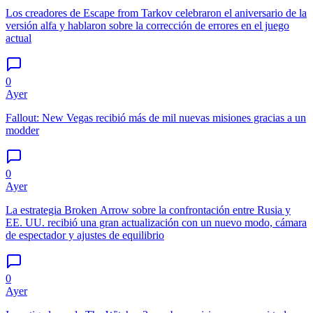
Los creadores de Escape from Tarkov celebraron el aniversario de la
versión alfa y hablaron sobre la corrección de errores en el juego
actual
0
Ayer
Fallout: New Vegas recibió más de mil nuevas misiones gracias a un
modder
0
Ayer
La estrategia Broken Arrow sobre la confrontación entre Rusia y
EE. UU. recibió una gran actualización con un nuevo modo, cámara
de espectador y ajustes de equilibrio
0
Ayer