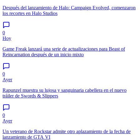
Después del lanzamiento de Halo: Campaign Evolved, comenzaron
los recortes en Halo Studios
0
Hoy
Game Freak lanzará una serie de actualizaciones para Beast of
Reincarnation después de un inicio mixto
0
Ayer
Rapunzel muestra su lujosa y sanguinaria cabellera en el nuevo
tráiler de Swords & Slippers
0
Ayer
Un veterano de Rockstar admite otro aplazamiento de la fecha de
lanzamiento de GTA VI