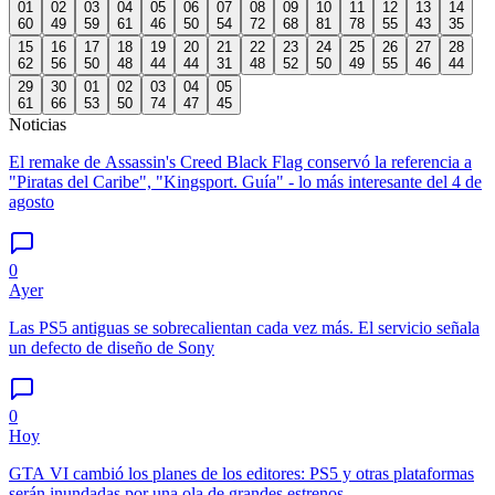
01
02
03
04
05
06
07
08
09
10
11
12
13
14
60
49
59
61
46
50
54
72
68
81
78
55
43
35
15
16
17
18
19
20
21
22
23
24
25
26
27
28
62
56
50
48
44
44
31
48
52
50
49
55
46
44
29
30
01
02
03
04
05
61
66
53
50
74
47
45
Noticias
El remake de Assassin's Creed Black Flag conservó la referencia a
"Piratas del Caribe", "Kingsport. Guía" - lo más interesante del 4 de
agosto
0
Ayer
Las PS5 antiguas se sobrecalientan cada vez más. El servicio señala
un defecto de diseño de Sony
0
Hoy
GTA VI cambió los planes de los editores: PS5 y otras plataformas
serán inundadas por una ola de grandes estrenos