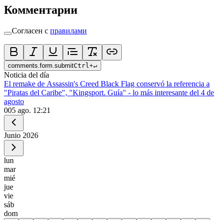
Комментарии
Согласен с
правилами
comments.form.submit
Ctrl
+
↵
Noticia del día
El remake de Assassin's Creed Black Flag conservó la referencia a
"Piratas del Caribe", "Kingsport. Guía" - lo más interesante del 4 de
agosto
0
05 ago. 12:21
Junio
2026
lun
mar
mié
jue
vie
sáb
dom