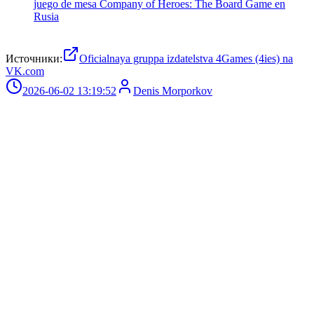
juego de mesa Company of Heroes: The Board Game en
Rusia
Источники:
Oficialnaya gruppa izdatelstva 4Games (4ies) na
VK.com
2026-06-02 13:19:52
Denis Morporkov