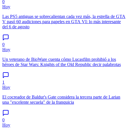
0
Hoy
Las PS5 antiguas se sobrecalientan cada vez más, la estrella de GTA
V pasó 60 audiciones para papeles en GTA VI: lo más interesante
del 6 de agosto
0
Hoy
Un veterano de BioWare cuenta cómo Lucasfilm prohibió a los
héroes de Star Wars: Knights of the Old Republic decir palabrotas
1
Hoy
El cocreador de Baldur's Gate considera la tercera parte de Larian
una "excelente secuela" de la franquicia
0
Hoy