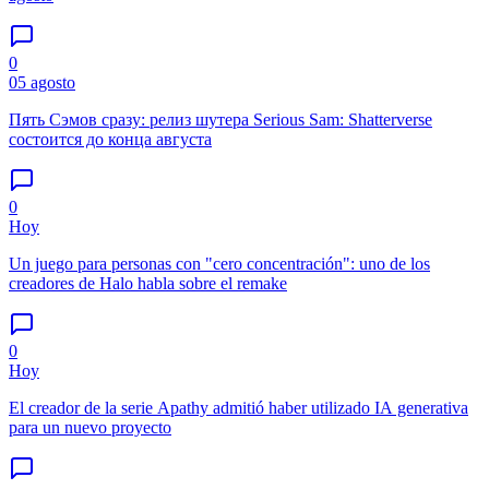
0
05 agosto
Пять Сэмов сразу: релиз шутера Serious Sam: Shatterverse
состоится до конца августа
0
Hoy
Un juego para personas con "cero concentración": uno de los
creadores de Halo habla sobre el remake
0
Hoy
El creador de la serie Apathy admitió haber utilizado IA generativa
para un nuevo proyecto