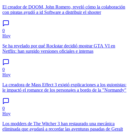
El creador de DOOM, John Romero, reveló cómo la colaboración
con piratas ayudó a id Software a distribuir el shooter
0
Hoy
Se ha revelado por qué Rockstar decidió mostrar GTA VI en
Netflix: han surgido versiones oficiales e internas
0
Hoy
La creadora de Mass Effect 3 exigió explicaciones a los guionistas:
le impactó el romance de los personajes a bordo de la "Normandy"
0
Hoy
Los modders de The Witcher 3 han restaurado una mecánica
eliminada que ayudará a recordar las aventuras pasadas de Geralt