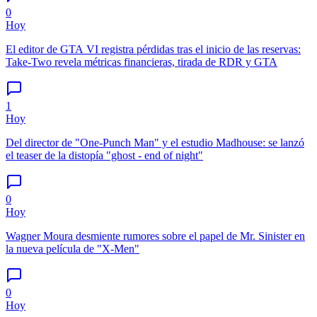
0
Hoy
El editor de GTA VI registra pérdidas tras el inicio de las reservas:
Take-Two revela métricas financieras, tirada de RDR y GTA
1
Hoy
Del director de "One-Punch Man" y el estudio Madhouse: se lanzó
el teaser de la distopía "ghost - end of night"
0
Hoy
Wagner Moura desmiente rumores sobre el papel de Mr. Sinister en
la nueva película de "X-Men"
0
Hoy