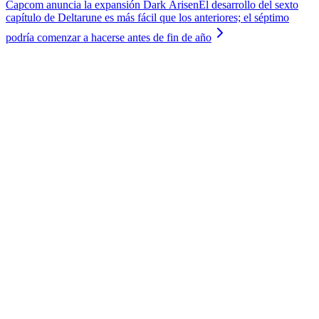
Capcom anuncia la expansión Dark Arisen
El desarrollo del sexto
capítulo de Deltarune es más fácil que los anteriores; el séptimo
podría comenzar a hacerse antes de fin de año