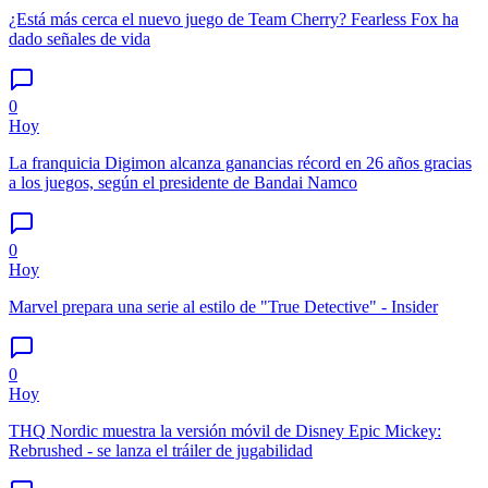
¿Está más cerca el nuevo juego de Team Cherry? Fearless Fox ha
dado señales de vida
0
Hoy
La franquicia Digimon alcanza ganancias récord en 26 años gracias
a los juegos, según el presidente de Bandai Namco
0
Hoy
Marvel prepara una serie al estilo de "True Detective" - Insider
0
Hoy
THQ Nordic muestra la versión móvil de Disney Epic Mickey:
Rebrushed - se lanza el tráiler de jugabilidad