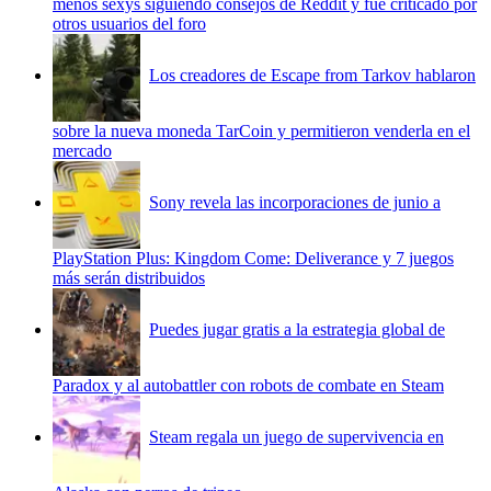
menos sexys siguiendo consejos de Reddit y fue criticado por
otros usuarios del foro
Los creadores de Escape from Tarkov hablaron
sobre la nueva moneda TarCoin y permitieron venderla en el
mercado
Sony revela las incorporaciones de junio a
PlayStation Plus: Kingdom Come: Deliverance y 7 juegos
más serán distribuidos
Puedes jugar gratis a la estrategia global de
Paradox y al autobattler con robots de combate en Steam
Steam regala un juego de supervivencia en