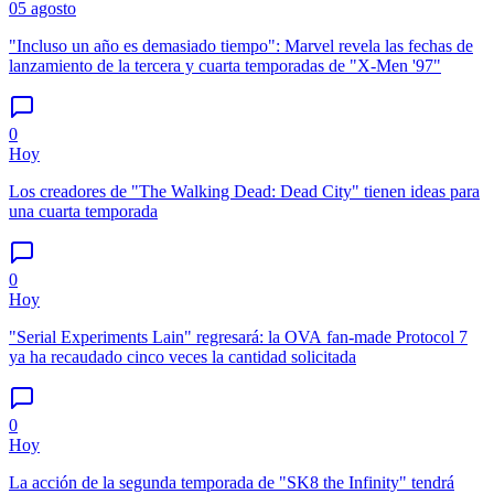
05 agosto
"Incluso un año es demasiado tiempo": Marvel revela las fechas de
lanzamiento de la tercera y cuarta temporadas de "X-Men '97"
0
Hoy
Los creadores de "The Walking Dead: Dead City" tienen ideas para
una cuarta temporada
0
Hoy
"Serial Experiments Lain" regresará: la OVA fan-made Protocol 7
ya ha recaudado cinco veces la cantidad solicitada
0
Hoy
La acción de la segunda temporada de "SK8 the Infinity" tendrá