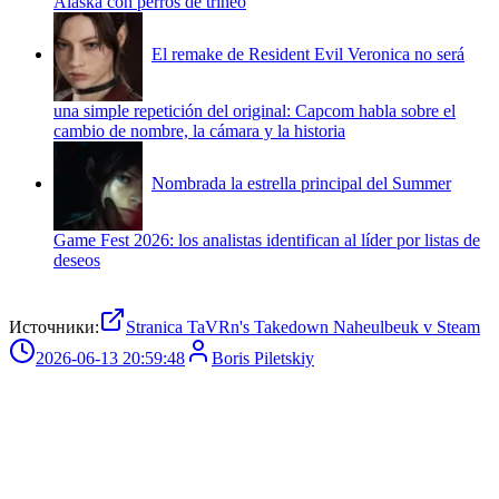
Alaska con perros de trineo
El remake de Resident Evil Veronica no será
una simple repetición del original: Capcom habla sobre el
cambio de nombre, la cámara y la historia
Nombrada la estrella principal del Summer
Game Fest 2026: los analistas identifican al líder por listas de
deseos
Источники:
Stranica TaVRn's Takedown Naheulbeuk v Steam
2026-06-13 20:59:48
Boris Piletskiy