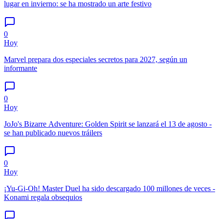
lugar en invierno: se ha mostrado un arte festivo
0
Hoy
Marvel prepara dos especiales secretos para 2027, según un
informante
0
Hoy
JoJo's Bizarre Adventure: Golden Spirit se lanzará el 13 de agosto -
se han publicado nuevos tráilers
0
Hoy
¡Yu-Gi-Oh! Master Duel ha sido descargado 100 millones de veces -
Konami regala obsequios