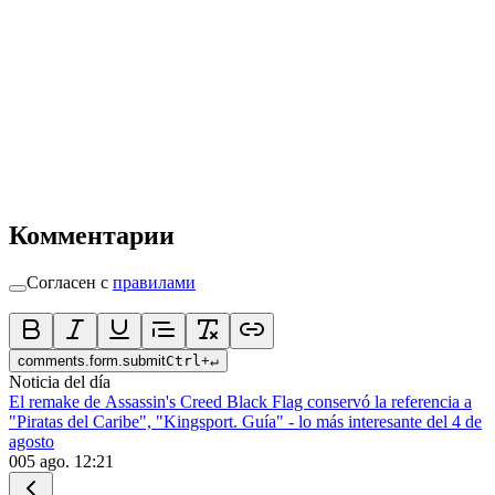
Комментарии
Согласен с
правилами
comments.form.submit
Ctrl
+
↵
Noticia del día
El remake de Assassin's Creed Black Flag conservó la referencia a
"Piratas del Caribe", "Kingsport. Guía" - lo más interesante del 4 de
agosto
0
05 ago. 12:21