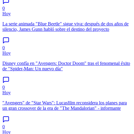
0
Hoy
La serie animada "Blue Beetle" sigue viva: después de dos años de
silencio, James Gunn habló sobre el destino del proyecto
0
Hoy
Disney confía en "Avengers: Doctor Doom" tras el fenomenal éxito
de "Spider-Man: Un nuevo día"
0
Hoy
"Avengers" de "Star Wars": Lucasfilm reconsidera los planes para
un gran crossover de la era de "The Mandalorian" - informante
0
Hoy