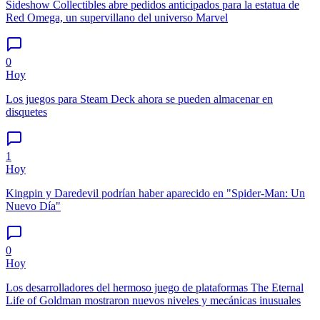
Sideshow Collectibles abre pedidos anticipados para la estatua de
Red Omega, un supervillano del universo Marvel
0
Hoy
Los juegos para Steam Deck ahora se pueden almacenar en
disquetes
1
Hoy
Kingpin y Daredevil podrían haber aparecido en "Spider-Man: Un
Nuevo Día"
0
Hoy
Los desarrolladores del hermoso juego de plataformas The Eternal
Life of Goldman mostraron nuevos niveles y mecánicas inusuales