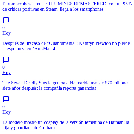
El rompecabezas musical LUMINES REMASTERED, con un 95%
de críticas positivas en Steam, llega a los smartphones
0
Hoy
Después del fracaso de "Quantumania": Kathryn Newton no pierde
la esperanza en "Ant-Man 4"
0
Hoy
The Seven Deadly Sins le genera a Netmarble más de $70 millones
siete años después: la compañía reporta ganancias
0
Hoy
La modelo mostró un cosplay de la versión femenina de Batman: la
hija y guardiana de Gotham