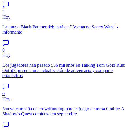
2
Hoy
La nueva Black Panther debutará en "Avengers: Secret Wars" -
informante
0
Hoy
Los jugadores han pasado 556 mil años en Talking Tom Gold Run:
Outfit7 presenta una actualización de aniversario y comparte
estadísticas
0
Hoy
Nueva campaña de crowdfunding para el juego de mesa Gothic: A
Shadow's Quest comienza en septiembre