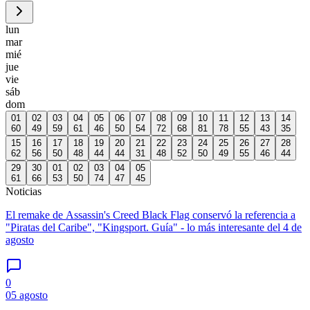
lun
mar
mié
jue
vie
sáb
dom
01
02
03
04
05
06
07
08
09
10
11
12
13
14
60
49
59
61
46
50
54
72
68
81
78
55
43
35
15
16
17
18
19
20
21
22
23
24
25
26
27
28
62
56
50
48
44
44
31
48
52
50
49
55
46
44
29
30
01
02
03
04
05
61
66
53
50
74
47
45
Noticias
El remake de Assassin's Creed Black Flag conservó la referencia a
"Piratas del Caribe", "Kingsport. Guía" - lo más interesante del 4 de
agosto
0
05 agosto