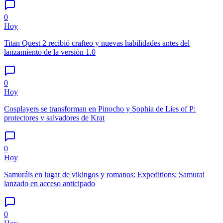
0
Hoy
Titan Quest 2 recibió crafteo y nuevas habilidades antes del
lanzamiento de la versión 1.0
0
Hoy
Cosplayers se transforman en Pinocho y Sophia de Lies of P:
protectores y salvadores de Krat
0
Hoy
Samuráis en lugar de vikingos y romanos: Expeditions: Samurai
lanzado en acceso anticipado
0