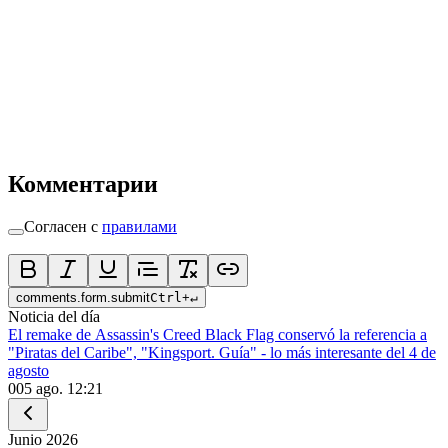
Комментарии
Согласен с
правилами
comments.form.submit
Ctrl
+
↵
Noticia del día
El remake de Assassin's Creed Black Flag conservó la referencia a
"Piratas del Caribe", "Kingsport. Guía" - lo más interesante del 4 de
agosto
0
05 ago. 12:21
Junio
2026