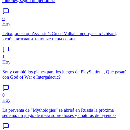
millones, según un periodista
0
Hoy
Геймдиректор Assassin’s Creed Valhalla вернулся в Ubisoft,
чтобы возглавить новые игры серии
1
Hoy
Sony cambió los planes para los juegos de PlayStation. ¿Qué pasará
con God of War e Intergalactic?
0
Hoy
La preventa de "Mythologies" se abrirá en Russia la próxima
semana: un juego de mesa sobre dioses y criaturas de leyendas