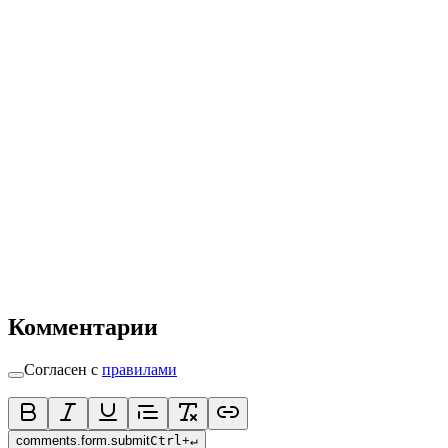
Комментарии
Согласен с
правилами
comments.form.submit
Ctrl
+
↵