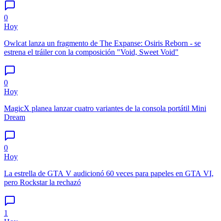
0
Hoy
Owlcat lanza un fragmento de The Expanse: Osiris Reborn - se
estrena el tráiler con la composición "Void, Sweet Void"
0
Hoy
MagicX planea lanzar cuatro variantes de la consola portátil Mini
Dream
0
Hoy
La estrella de GTA V audicionó 60 veces para papeles en GTA VI,
pero Rockstar la rechazó
1