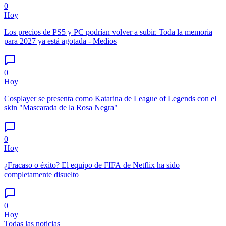
0
Hoy
Los precios de PS5 y PC podrían volver a subir. Toda la memoria
para 2027 ya está agotada - Medios
0
Hoy
Cosplayer se presenta como Katarina de League of Legends con el
skin "Mascarada de la Rosa Negra"
0
Hoy
¿Fracaso o éxito? El equipo de FIFA de Netflix ha sido
completamente disuelto
0
Hoy
Todas las noticias