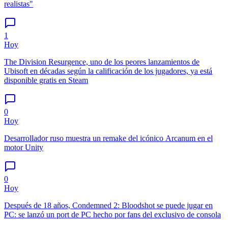
realistas"
1
Hoy
The Division Resurgence, uno de los peores lanzamientos de
Ubisoft en décadas según la calificación de los jugadores, ya está
disponible gratis en Steam
0
Hoy
Desarrollador ruso muestra un remake del icónico Arcanum en el
motor Unity
0
Hoy
Después de 18 años, Condemned 2: Bloodshot se puede jugar en
PC: se lanzó un port de PC hecho por fans del exclusivo de consola