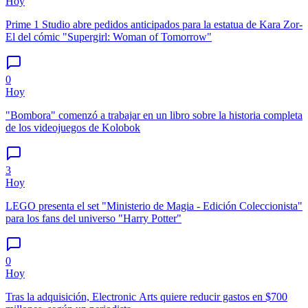
Hoy
Prime 1 Studio abre pedidos anticipados para la estatua de Kara Zor-
El del cómic "Supergirl: Woman of Tomorrow"
0
Hoy
"Bombora" comenzó a trabajar en un libro sobre la historia completa
de los videojuegos de Kolobok
3
Hoy
LEGO presenta el set "Ministerio de Magia - Edición Coleccionista"
para los fans del universo "Harry Potter"
0
Hoy
Tras la adquisición, Electronic Arts quiere reducir gastos en $700