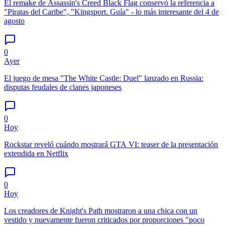
El remake de Assassin's Creed Black Flag conservó la referencia a
"Piratas del Caribe", "Kingsport. Guía" - lo más interesante del 4 de
agosto
0
Ayer
El juego de mesa "The White Castle: Duel" lanzado en Russia:
disputas feudales de clanes japoneses
0
Hoy
Rockstar reveló cuándo mostrará GTA VI: teaser de la presentación
extendida en Netflix
0
Hoy
Los creadores de Knight's Path mostraron a una chica con un
vestido y nuevamente fueron criticados por proporciones "poco