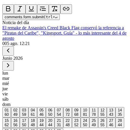
comments.form.submit
Ctrl
+
↵
Noticia del día
El remake de Assassin's Creed Black Flag conservó la referencia a
"Piratas del Caribe", "Kingsport. Guía" - lo más interesante del 4 de
agosto
0
05 ago. 12:21
Junio
2026
lun
mar
mié
jue
vie
sáb
dom
01
02
03
04
05
06
07
08
09
10
11
12
13
14
60
49
59
61
46
50
54
72
68
81
78
55
43
35
15
16
17
18
19
20
21
22
23
24
25
26
27
28
62
56
50
48
44
44
31
48
52
50
49
55
46
44