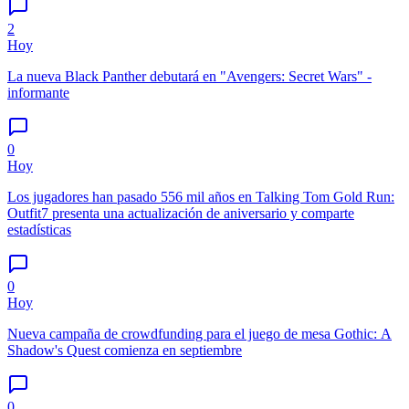
2
Hoy
La nueva Black Panther debutará en "Avengers: Secret Wars" -
informante
0
Hoy
Los jugadores han pasado 556 mil años en Talking Tom Gold Run:
Outfit7 presenta una actualización de aniversario y comparte
estadísticas
0
Hoy
Nueva campaña de crowdfunding para el juego de mesa Gothic: A
Shadow's Quest comienza en septiembre
0