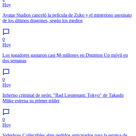
Hoy
Avatar Studios canceló la película de Zuko y el misterioso asesinato
de los últimos dragones, según los medios
0
Hoy
Los jugadores gastaron casi $8 millones en Digimon Up móvil en
dos semanas
0
Hoy
Infierno criminal de neón: "Bad Lieutenant: Tokyo" de Takashi
Miike estrena su primer tráiler
0
Hoy
Sideshow Collectibles abre pedidos anticipados para la estatua de