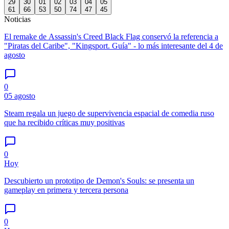
29
30
01
02
03
04
05
61
66
53
50
74
47
45
Noticias
El remake de Assassin's Creed Black Flag conservó la referencia a
"Piratas del Caribe", "Kingsport. Guía" - lo más interesante del 4 de
agosto
0
05 agosto
Steam regala un juego de supervivencia espacial de comedia ruso
que ha recibido críticas muy positivas
0
Hoy
Descubierto un prototipo de Demon's Souls: se presenta un
gameplay en primera y tercera persona
0