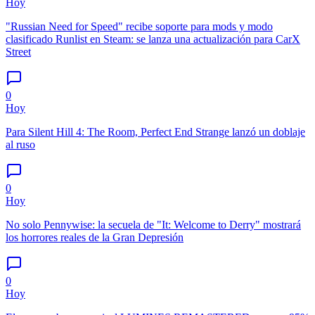
Hoy
"Russian Need for Speed" recibe soporte para mods y modo
clasificado Runlist en Steam: se lanza una actualización para CarX
Street
0
Hoy
Para Silent Hill 4: The Room, Perfect End Strange lanzó un doblaje
al ruso
0
Hoy
No solo Pennywise: la secuela de "It: Welcome to Derry" mostrará
los horrores reales de la Gran Depresión
0
Hoy