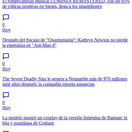
El rompecabezas musical LUMINES REMASTERED, con un 95%
de críticas positivas en Steam, llega a los smartphones
0
Hoy
Después del fracaso de "Quantumania": Kathryn Newton no pierde
la esperanza en "Ant-Man 4"
0
Hoy
The Seven Deadly Sins le genera a Netmarble más de $70 millones
siete años después: la compañía reporta ganancias
0
Hoy
La modelo mostró un cosplay de la versión femenina de Batman: la
hija y guardiana de Gotham