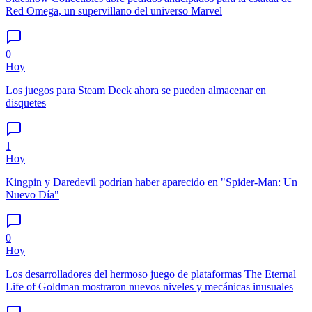
Red Omega, un supervillano del universo Marvel
0
Hoy
Los juegos para Steam Deck ahora se pueden almacenar en
disquetes
1
Hoy
Kingpin y Daredevil podrían haber aparecido en "Spider-Man: Un
Nuevo Día"
0
Hoy
Los desarrolladores del hermoso juego de plataformas The Eternal
Life of Goldman mostraron nuevos niveles y mecánicas inusuales