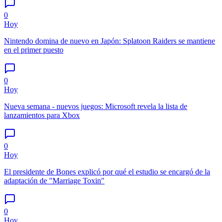
0
Hoy
Nintendo domina de nuevo en Japón: Splatoon Raiders se mantiene
en el primer puesto
0
Hoy
Nueva semana - nuevos juegos: Microsoft revela la lista de
lanzamientos para Xbox
0
Hoy
El presidente de Bones explicó por qué el estudio se encargó de la
adaptación de "Marriage Toxin"
0
Hoy