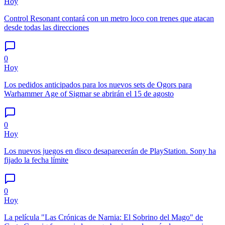
Hoy
Control Resonant contará con un metro loco con trenes que atacan
desde todas las direcciones
0
Hoy
Los pedidos anticipados para los nuevos sets de Ogors para
Warhammer Age of Sigmar se abrirán el 15 de agosto
0
Hoy
Los nuevos juegos en disco desaparecerán de PlayStation. Sony ha
fijado la fecha límite
0
Hoy
La película "Las Crónicas de Narnia: El Sobrino del Mago" de