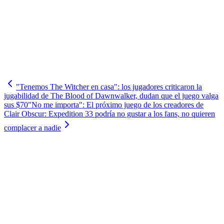
"Tenemos The Witcher en casa": los jugadores criticaron la
jugabilidad de The Blood of Dawnwalker, dudan que el juego valga
sus $70
"No me importa": El próximo juego de los creadores de
Clair Obscur: Expedition 33 podría no gustar a los fans, no quieren
complacer a nadie