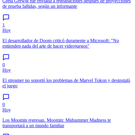
Greta Gerwig fue enviada a regrabaciones después de proyecciones
de prueba fallidas, según un informante
1
Hoy
El desarrollador de Doom criticó duramente a Microsoft: "No
entienden nada del arte de hacer videojuegos"
0
Hoy
El streamer no soportó los problemas de Marvel Tokon y desinstaló
el juego
0
Hoy
Los Moomin regresan. Moomin: Midsummer Madness te
transportará a un mundo familiar