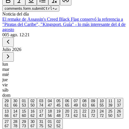
comments.form.submit
Ctrl
+
↵
Noticia del día
El remake de Assassin's Creed Black Flag conservó la referencia a
"Piratas del Caribe", "Kingsport. Guía" - lo más interesante del 4 de
agosto
0
05 ago. 12:21
Julio
2026
lun
mar
mié
jue
vie
sáb
dom
29
30
01
02
03
04
05
06
07
08
09
10
11
12
61
66
53
50
74
47
45
65
49
63
66
55
39
37
13
14
15
16
17
18
19
20
21
22
23
24
25
26
66
67
60
62
47
56
48
73
62
51
72
72
50
57
27
28
29
30
31
01
02
67
78
73
67
75
52
52