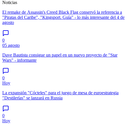
Noticias
El remake de Assassin's Creed Black Flag conservó la referencia a
"Piratas del Caribe", "Kingsport. Guía" - lo más interesante del 4 de
agosto
0
05 agosto
Dave Bautista consigue un papel en un nuevo proyecto de "Star
Wars" - informante
0
Hoy
La expansión "Cócteles" para el juego de mesa de euroestrategia
"Destilerías" se lanzará en Russia
0
Hoy