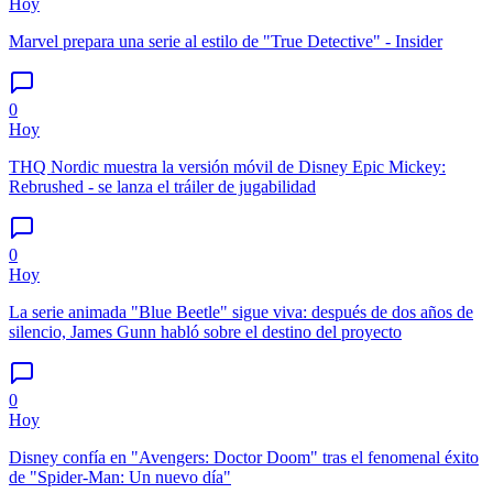
Hoy
Marvel prepara una serie al estilo de "True Detective" - Insider
0
Hoy
THQ Nordic muestra la versión móvil de Disney Epic Mickey:
Rebrushed - se lanza el tráiler de jugabilidad
0
Hoy
La serie animada "Blue Beetle" sigue viva: después de dos años de
silencio, James Gunn habló sobre el destino del proyecto
0
Hoy
Disney confía en "Avengers: Doctor Doom" tras el fenomenal éxito
de "Spider-Man: Un nuevo día"