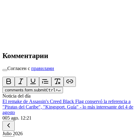
Комментарии
Согласен с
правилами
comments.form.submit
Ctrl
+
↵
Noticia del día
El remake de Assassin's Creed Black Flag conservó la referencia a
"Piratas del Caribe", "Kingsport. Guía" - lo más interesante del 4 de
agosto
0
05 ago. 12:21
Julio
2026