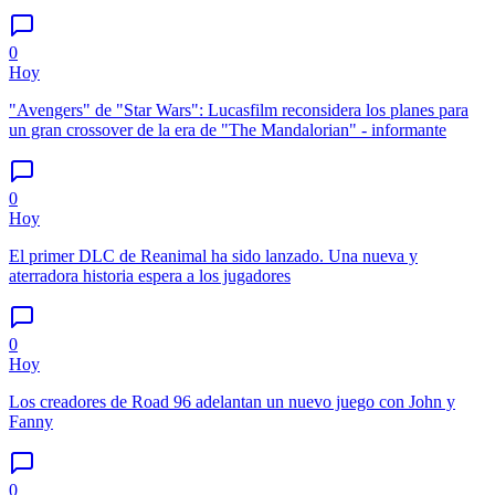
0
Hoy
"Avengers" de "Star Wars": Lucasfilm reconsidera los planes para
un gran crossover de la era de "The Mandalorian" - informante
0
Hoy
El primer DLC de Reanimal ha sido lanzado. Una nueva y
aterradora historia espera a los jugadores
0
Hoy
Los creadores de Road 96 adelantan un nuevo juego con John y
Fanny
0