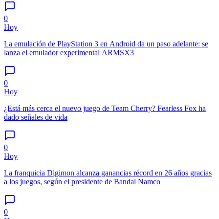
0
Hoy
La emulación de PlayStation 3 en Android da un paso adelante: se
lanza el emulador experimental ARMSX3
0
Hoy
¿Está más cerca el nuevo juego de Team Cherry? Fearless Fox ha
dado señales de vida
0
Hoy
La franquicia Digimon alcanza ganancias récord en 26 años gracias
a los juegos, según el presidente de Bandai Namco
0