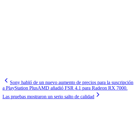
Sony habló de un nuevo aumento de precios para la suscripción
a PlayStation Plus
AMD añadió FSR 4.1 para Radeon RX 7000.
Las pruebas mostraron un serio salto de calidad