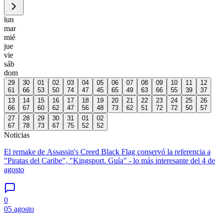
lun
mar
mié
jue
vie
sáb
dom
29
30
01
02
03
04
05
06
07
08
09
10
11
12
61
66
53
50
74
47
45
65
49
63
66
55
39
37
13
14
15
16
17
18
19
20
21
22
23
24
25
26
66
67
60
62
47
56
48
73
62
51
72
72
50
57
27
28
29
30
31
01
02
67
78
73
67
75
52
52
Noticias
El remake de Assassin's Creed Black Flag conservó la referencia a
"Piratas del Caribe", "Kingsport. Guía" - lo más interesante del 4 de
agosto
0
05 agosto