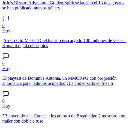
JoJo's Bizarre Adventure: Golden Spirit se lanzará el 13 de agosto -
se han publicado nuevos tráilers
0
Hoy
¡Yu-Gi-Oh! Master Duel ha sido descargado 100 millones de veces -
Konami regala obsequios
0
Hoy
El playtest de Dominus Automa, un MMORPG con progresión
automática para "adultos ocupados", ha comenzado en Steam
0
Hoy
"Bienvenido a la Cuneta": los autores de Breathedge 2 mostraron un
tráiler con doblaje ruso