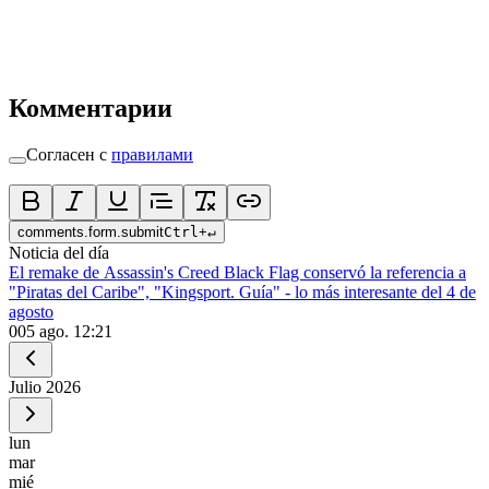
Комментарии
Согласен с
правилами
comments.form.submit
Ctrl
+
↵
Noticia del día
El remake de Assassin's Creed Black Flag conservó la referencia a
"Piratas del Caribe", "Kingsport. Guía" - lo más interesante del 4 de
agosto
0
05 ago. 12:21
Julio
2026
lun
mar
mié