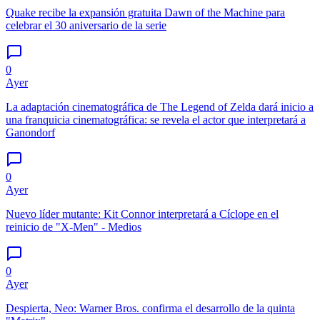
Quake recibe la expansión gratuita Dawn of the Machine para
celebrar el 30 aniversario de la serie
0
Ayer
La adaptación cinematográfica de The Legend of Zelda dará inicio a
una franquicia cinematográfica: se revela el actor que interpretará a
Ganondorf
0
Ayer
Nuevo líder mutante: Kit Connor interpretará a Cíclope en el
reinicio de "X-Men" - Medios
0
Ayer
Despierta, Neo: Warner Bros. confirma el desarrollo de la quinta