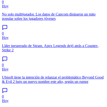
0
Hoy
No solo multijugador. Los datos de Capcom disiparon un mito
popular sobre los jugadores jóvenes
0
Hoy
Líder inesperado de Steam. Apex Legends dejó atrás a Counter-
Strike 2
0
Hoy
Ubisoft tiene la intención de relanzar el problemático Beyond Good
& Evil 2 bajo un nuevo nombre este año, según un rumor
0
Hoy