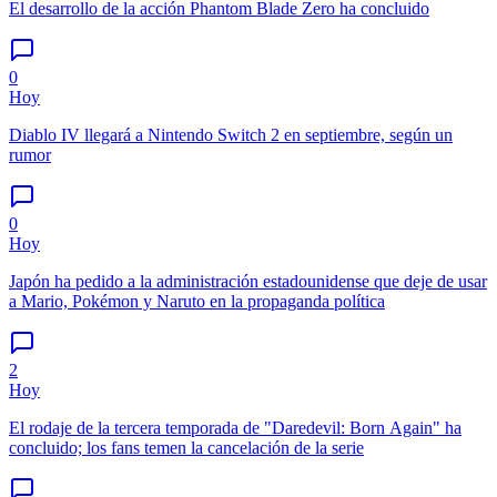
El desarrollo de la acción Phantom Blade Zero ha concluido
0
Hoy
Diablo IV llegará a Nintendo Switch 2 en septiembre, según un
rumor
0
Hoy
Japón ha pedido a la administración estadounidense que deje de usar
a Mario, Pokémon y Naruto en la propaganda política
2
Hoy
El rodaje de la tercera temporada de "Daredevil: Born Again" ha
concluido; los fans temen la cancelación de la serie