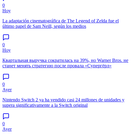
0
Hoy
La adaptación cinematográfica de The Legend of Zelda fue el
último papel de Sam Neill, según los medios
0
Hoy
Квартальная выручка сократилась на 39%, но Warner Bros. не
станет менять стратегию после провала «Супергёрл»
0
Ayer
Nintendo Switch 2 ya ha vendido casi 24 millones de unidades y
supera significativamente a la Switch original
0
Ayer