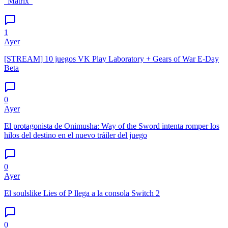
"Matrix"
1
Ayer
[STREAM] 10 juegos VK Play Laboratory + Gears of War E-Day
Beta
0
Ayer
El protagonista de Onimusha: Way of the Sword intenta romper los
hilos del destino en el nuevo tráiler del juego
0
Ayer
El soulslike Lies of P llega a la consola Switch 2
0