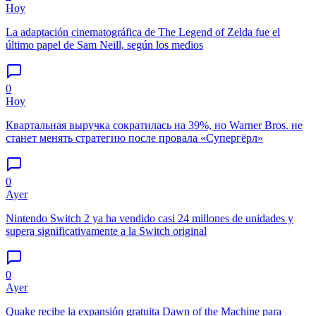
Hoy
La adaptación cinematográfica de The Legend of Zelda fue el
último papel de Sam Neill, según los medios
0
Hoy
Квартальная выручка сократилась на 39%, но Warner Bros. не
станет менять стратегию после провала «Супергёрл»
0
Ayer
Nintendo Switch 2 ya ha vendido casi 24 millones de unidades y
supera significativamente a la Switch original
0
Ayer
Quake recibe la expansión gratuita Dawn of the Machine para