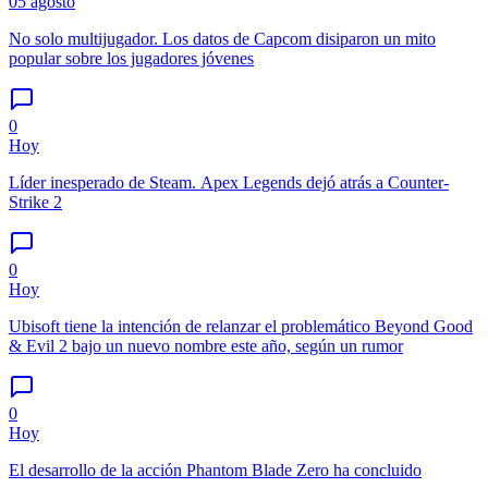
05 agosto
No solo multijugador. Los datos de Capcom disiparon un mito
popular sobre los jugadores jóvenes
0
Hoy
Líder inesperado de Steam. Apex Legends dejó atrás a Counter-
Strike 2
0
Hoy
Ubisoft tiene la intención de relanzar el problemático Beyond Good
& Evil 2 bajo un nuevo nombre este año, según un rumor
0
Hoy
El desarrollo de la acción Phantom Blade Zero ha concluido