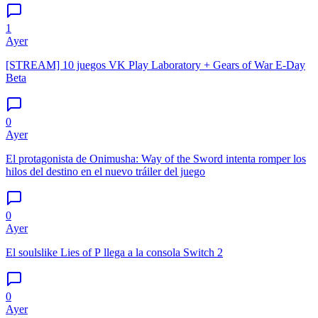
1
Ayer
[STREAM] 10 juegos VK Play Laboratory + Gears of War E-Day
Beta
0
Ayer
El protagonista de Onimusha: Way of the Sword intenta romper los
hilos del destino en el nuevo tráiler del juego
0
Ayer
El soulslike Lies of P llega a la consola Switch 2
0
Ayer