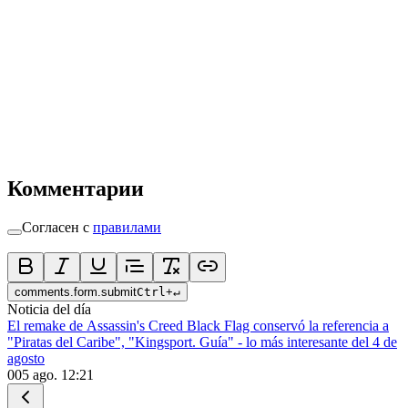
Комментарии
Согласен с
правилами
comments.form.submit
Ctrl
+
↵
Noticia del día
El remake de Assassin's Creed Black Flag conservó la referencia a
"Piratas del Caribe", "Kingsport. Guía" - lo más interesante del 4 de
agosto
0
05 ago. 12:21