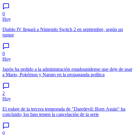
0
Hoy
Diablo IV llegará a Nintendo Switch 2 en septiembre, según un
rumor
0
Hoy
Japón ha pedido a la administración estadounidense que deje de usar
a Mario, Pokémon y Naruto en la propaganda política
2
Hoy
El rodaje de la tercera temporada de "Daredevil: Born Again" ha
concluido; los fans temen la cancelación de la serie
0