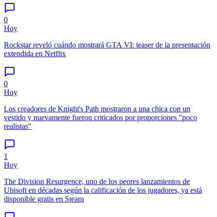
0
Hoy
Rockstar reveló cuándo mostrará GTA VI: teaser de la presentación
extendida en Netflix
0
Hoy
Los creadores de Knight's Path mostraron a una chica con un
vestido y nuevamente fueron criticados por proporciones "poco
realistas"
1
Hoy
The Division Resurgence, uno de los peores lanzamientos de
Ubisoft en décadas según la calificación de los jugadores, ya está
disponible gratis en Steam