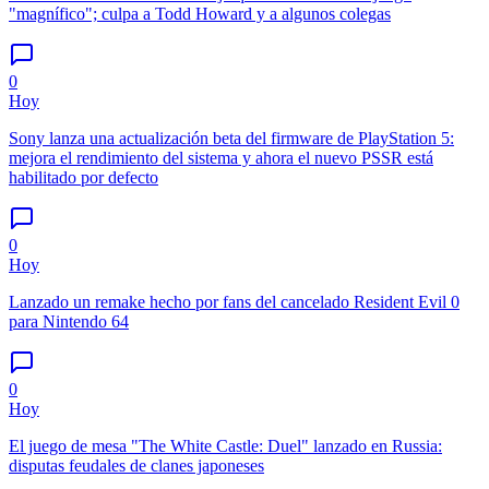
"magnífico"; culpa a Todd Howard y a algunos colegas
0
Hoy
Sony lanza una actualización beta del firmware de PlayStation 5:
mejora el rendimiento del sistema y ahora el nuevo PSSR está
habilitado por defecto
0
Hoy
Lanzado un remake hecho por fans del cancelado Resident Evil 0
para Nintendo 64
0
Hoy
El juego de mesa "The White Castle: Duel" lanzado en Russia:
disputas feudales de clanes japoneses