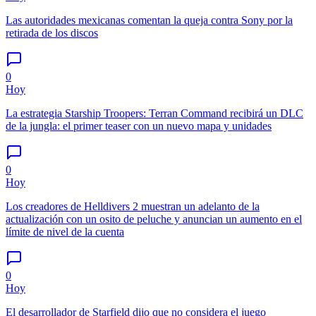
Las autoridades mexicanas comentan la queja contra Sony por la
retirada de los discos
0
Hoy
La estrategia Starship Troopers: Terran Command recibirá un DLC
de la jungla: el primer teaser con un nuevo mapa y unidades
0
Hoy
Los creadores de Helldivers 2 muestran un adelanto de la
actualización con un osito de peluche y anuncian un aumento en el
límite de nivel de la cuenta
0
Hoy
El desarrollador de Starfield dijo que no considera el juego