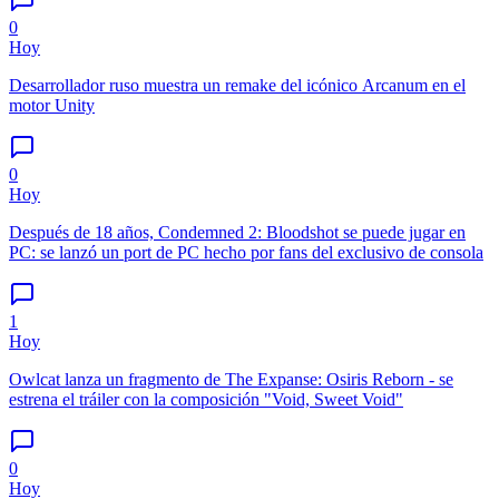
0
Hoy
Desarrollador ruso muestra un remake del icónico Arcanum en el
motor Unity
0
Hoy
Después de 18 años, Condemned 2: Bloodshot se puede jugar en
PC: se lanzó un port de PC hecho por fans del exclusivo de consola
1
Hoy
Owlcat lanza un fragmento de The Expanse: Osiris Reborn - se
estrena el tráiler con la composición "Void, Sweet Void"
0
Hoy