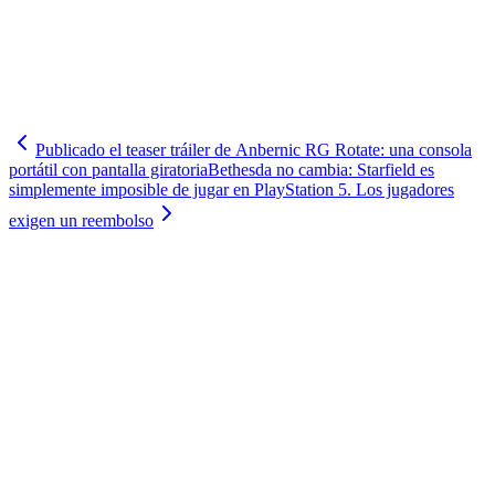
Publicado el teaser tráiler de Anbernic RG Rotate: una consola
portátil con pantalla giratoria
Bethesda no cambia: Starfield es
simplemente imposible de jugar en PlayStation 5. Los jugadores
exigen un reembolso