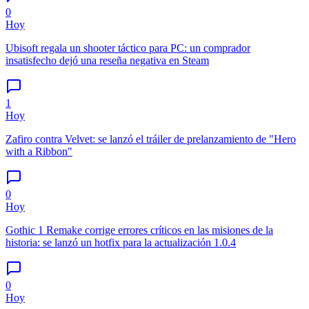
0
Hoy
Ubisoft regala un shooter táctico para PC: un comprador
insatisfecho dejó una reseña negativa en Steam
1
Hoy
Zafiro contra Velvet: se lanzó el tráiler de prelanzamiento de "Hero
with a Ribbon"
0
Hoy
Gothic 1 Remake corrige errores críticos en las misiones de la
historia: se lanzó un hotfix para la actualización 1.0.4
0
Hoy