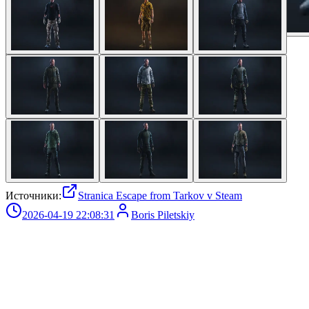
1
/
9
Источники:
Stranica Escape from Tarkov v Steam
2026-04-19 22:08:31
Boris Piletskiy