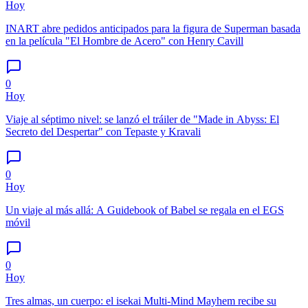
Hoy
INART abre pedidos anticipados para la figura de Superman basada
en la película "El Hombre de Acero" con Henry Cavill
0
Hoy
Viaje al séptimo nivel: se lanzó el tráiler de "Made in Abyss: El
Secreto del Despertar" con Tepaste y Kravali
0
Hoy
Un viaje al más allá: A Guidebook of Babel se regala en el EGS
móvil
0
Hoy
Tres almas, un cuerpo: el isekai Multi-Mind Mayhem recibe su