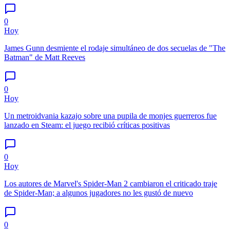
0
Hoy
James Gunn desmiente el rodaje simultáneo de dos secuelas de "The
Batman" de Matt Reeves
0
Hoy
Un metroidvania kazajo sobre una pupila de monjes guerreros fue
lanzado en Steam: el juego recibió críticas positivas
0
Hoy
Los autores de Marvel's Spider-Man 2 cambiaron el criticado traje
de Spider-Man; a algunos jugadores no les gustó de nuevo
0