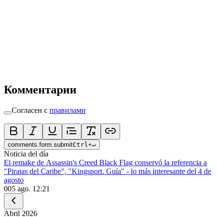
Комментарии
Согласен с
правилами
comments.form.submit
Ctrl
+
↵
Noticia del día
El remake de Assassin's Creed Black Flag conservó la referencia a
"Piratas del Caribe", "Kingsport. Guía" - lo más interesante del 4 de
agosto
0
05 ago. 12:21
Abril
2026