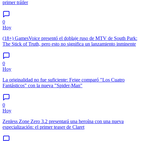
primer tráiler
0
Hoy
(18+) GamesVoice presentó el doblaje ruso de MTV de South Park:
The Stick of Truth, pero esto no significa un lanzamiento inminente
0
Hoy
La originalidad no fue suficiente: Feige comparó "Los Cuatro
Fantásticos" con la nueva "Spider-Man"
0
Hoy
Zenless Zone Zero 3.2 presentará una heroína con una nueva
especialización: el primer teaser de Claret