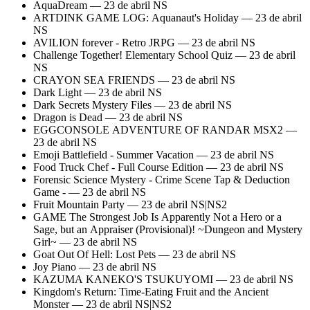
AquaDream — 23 de abril NS
ARTDINK GAME LOG: Aquanaut's Holiday — 23 de abril
NS
AVILION forever - Retro JRPG — 23 de abril NS
Challenge Together! Elementary School Quiz — 23 de abril
NS
CRAYON SEA FRIENDS — 23 de abril NS
Dark Light — 23 de abril NS
Dark Secrets Mystery Files — 23 de abril NS
Dragon is Dead — 23 de abril NS
EGGCONSOLE ADVENTURE OF RANDAR MSX2 —
23 de abril NS
Emoji Battlefield - Summer Vacation — 23 de abril NS
Food Truck Chef - Full Course Edition — 23 de abril NS
Forensic Science Mystery - Crime Scene Tap & Deduction
Game - — 23 de abril NS
Fruit Mountain Party — 23 de abril NS|NS2
GAME The Strongest Job Is Apparently Not a Hero or a
Sage, but an Appraiser (Provisional)! ~Dungeon and Mystery
Girl~ — 23 de abril NS
Goat Out Of Hell: Lost Pets — 23 de abril NS
Joy Piano — 23 de abril NS
KAZUMA KANEKO'S TSUKUYOMI — 23 de abril NS
Kingdom's Return: Time-Eating Fruit and the Ancient
Monster — 23 de abril NS|NS2