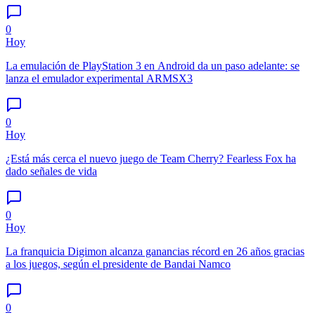
0
Hoy
La emulación de PlayStation 3 en Android da un paso adelante: se
lanza el emulador experimental ARMSX3
0
Hoy
¿Está más cerca el nuevo juego de Team Cherry? Fearless Fox ha
dado señales de vida
0
Hoy
La franquicia Digimon alcanza ganancias récord en 26 años gracias
a los juegos, según el presidente de Bandai Namco
0