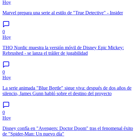
Hoy
Marvel prepara una serie al estilo de "True Detective" - Insider
0
Hoy
THQ Nordic muestra la versión móvil de Disney Epic Mickey:
Rebrushed - se lanza el tráiler de jugabilidad
0
Hoy
La serie animada "Blue Beetle" sigue viva: después de dos años de
silencio, James Gunn habló sobre el destino del proyecto
0
Hoy
Disney confía en "Avengers: Doctor Doom" tras el fenomenal éxito
de "Spider-Man: Un nuevo día"