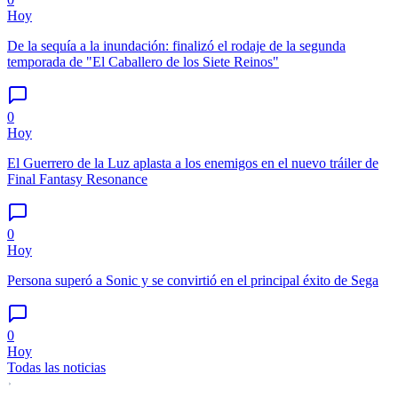
Hoy
De la sequía a la inundación: finalizó el rodaje de la segunda
temporada de "El Caballero de los Siete Reinos"
0
Hoy
El Guerrero de la Luz aplasta a los enemigos en el nuevo tráiler de
Final Fantasy Resonance
0
Hoy
Persona superó a Sonic y se convirtió en el principal éxito de Sega
0
Hoy
Todas las noticias