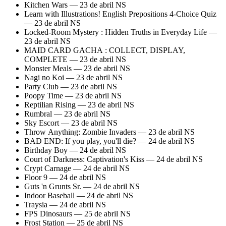
Kitchen Wars — 23 de abril NS
Learn with Illustrations! English Prepositions 4-Choice Quiz
— 23 de abril NS
Locked-Room Mystery : Hidden Truths in Everyday Life —
23 de abril NS
MAID CARD GACHA : COLLECT, DISPLAY,
COMPLETE — 23 de abril NS
Monster Meals — 23 de abril NS
Nagi no Koi — 23 de abril NS
Party Club — 23 de abril NS
Poopy Time — 23 de abril NS
Reptilian Rising — 23 de abril NS
Rumbral — 23 de abril NS
Sky Escort — 23 de abril NS
Throw Anything: Zombie Invaders — 23 de abril NS
BAD END: If you play, you'll die? — 24 de abril NS
Birthday Boy — 24 de abril NS
Court of Darkness: Captivation's Kiss — 24 de abril NS
Crypt Carnage — 24 de abril NS
Floor 9 — 24 de abril NS
Guts 'n Grunts Sr. — 24 de abril NS
Indoor Baseball — 24 de abril NS
Traysia — 24 de abril NS
FPS Dinosaurs — 25 de abril NS
Frost Station — 25 de abril NS