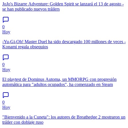
JoJo's Bizarre Adventure: Golden Spirit se lanzará el 13 de agosto -
se han publicado nuevos tráilers
0
Hoy
¡Yu-Gi-Oh! Master Duel ha sido descargado 100 millones de veces -
Konami regala obsequios
0
Hoy
El playtest de Dominus Automa, un MMORPG con progresión
automática para "adultos ocupados", ha comenzado en Steam
0
Hoy
"Bienvenido a la Cuneta": los autores de Breathedge 2 mostraron un
tráiler con doblaje ruso