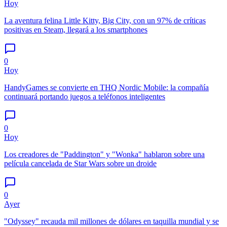
Hoy
La aventura felina Little Kitty, Big City, con un 97% de críticas
positivas en Steam, llegará a los smartphones
0
Hoy
HandyGames se convierte en THQ Nordic Mobile: la compañía
continuará portando juegos a teléfonos inteligentes
0
Hoy
Los creadores de "Paddington" y "Wonka" hablaron sobre una
película cancelada de Star Wars sobre un droide
0
Ayer
"Odyssey" recauda mil millones de dólares en taquilla mundial y se