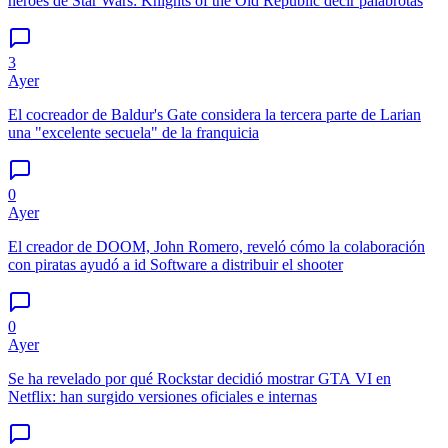
héroes de Star Wars: Knights of the Old Republic decir palabrotas
3
Ayer
El cocreador de Baldur's Gate considera la tercera parte de Larian
una "excelente secuela" de la franquicia
0
Ayer
El creador de DOOM, John Romero, reveló cómo la colaboración
con piratas ayudó a id Software a distribuir el shooter
0
Ayer
Se ha revelado por qué Rockstar decidió mostrar GTA VI en
Netflix: han surgido versiones oficiales e internas