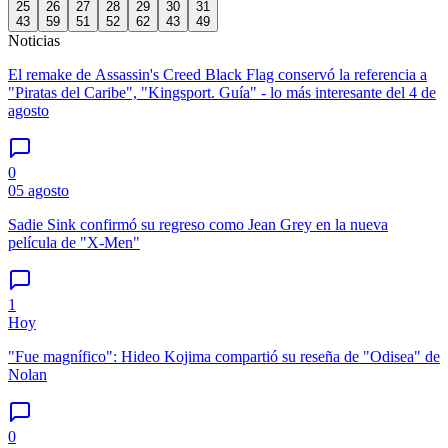
25
26
27
28
29
30
31
43
59
51
52
62
43
49
Noticias
El remake de Assassin's Creed Black Flag conservó la referencia a
"Piratas del Caribe", "Kingsport. Guía" - lo más interesante del 4 de
agosto
0
05 agosto
Sadie Sink confirmó su regreso como Jean Grey en la nueva
película de "X-Men"
1
Hoy
"Fue magnífico": Hideo Kojima compartió su reseña de "Odisea" de
Nolan
0