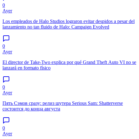
0
Ayer
Los empleados de Halo Studios lograron evitar despidos a pesar del
lanzamiento no tan fluido de Halo: Campaign Evolved
0
Ayer
El director de Take-Two explica por qué Grand Theft Auto VI no se
lanzará en formato físico
0
Ayer
Пять Сэмов сразу: релиз шутера Serious Sam: Shatterverse
состоится до конца августа
0
Ayer