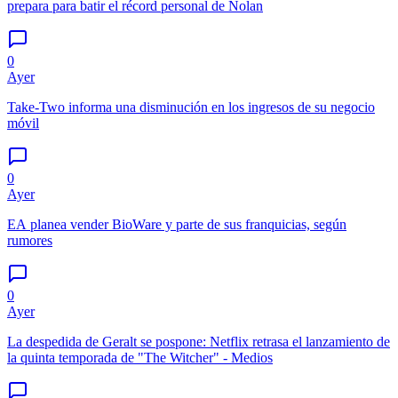
prepara para batir el récord personal de Nolan
0
Ayer
Take-Two informa una disminución en los ingresos de su negocio
móvil
0
Ayer
EA planea vender BioWare y parte de sus franquicias, según
rumores
0
Ayer
La despedida de Geralt se pospone: Netflix retrasa el lanzamiento de
la quinta temporada de "The Witcher" - Medios