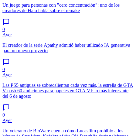
Un juego para personas con "cero concentración": uno de los
creadores de Halo habla sobre el remake
0
Ayer
El creador de la serie Apathy admitió haber utilizado IA generativa
para un nuevo proyecto
0
Ayer
Las PS5 antiguas se sobrecalientan cada vez más, la estrella de GTA
V pasó 60 audiciones para papeles en GTA VI: lo más interesante
del 6 de agosto
0
Ayer
Un veterano de BioWare cuenta cómo Lucasfilm prohibió a los