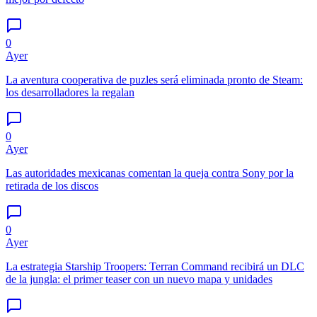
0
Ayer
La aventura cooperativa de puzles será eliminada pronto de Steam:
los desarrolladores la regalan
0
Ayer
Las autoridades mexicanas comentan la queja contra Sony por la
retirada de los discos
0
Ayer
La estrategia Starship Troopers: Terran Command recibirá un DLC
de la jungla: el primer teaser con un nuevo mapa y unidades