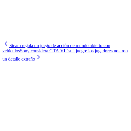
Steam regala un juego de acción de mundo abierto con
vehículos
Sony considera GTA VI "su" juego: los jugadores notaron
un detalle extraño