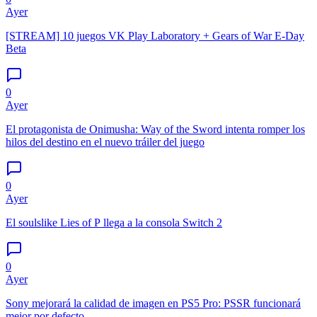
Ayer
[STREAM] 10 juegos VK Play Laboratory + Gears of War E-Day
Beta
0
Ayer
El protagonista de Onimusha: Way of the Sword intenta romper los
hilos del destino en el nuevo tráiler del juego
0
Ayer
El soulslike Lies of P llega a la consola Switch 2
0
Ayer
Sony mejorará la calidad de imagen en PS5 Pro: PSSR funcionará
mejor por defecto