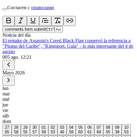
Согласен с
правилами
comments.form.submit
Ctrl
+
↵
Noticia del día
El remake de Assassin's Creed Black Flag conservó la referencia a
"Piratas del Caribe", "Kingsport. Guía" - lo más interesante del 4 de
agosto
0
05 ago. 12:21
Mayo
2026
lun
mar
mié
jue
vie
sáb
dom
27
28
29
30
01
02
03
04
05
06
07
08
09
10
65
58
55
57
59
53
46
59
60
61
69
55
39
53