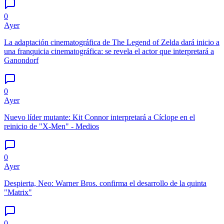
0
Ayer
La adaptación cinematográfica de The Legend of Zelda dará inicio a
una franquicia cinematográfica: se revela el actor que interpretará a
Ganondorf
0
Ayer
Nuevo líder mutante: Kit Connor interpretará a Cíclope en el
reinicio de "X-Men" - Medios
0
Ayer
Despierta, Neo: Warner Bros. confirma el desarrollo de la quinta
"Matrix"
0