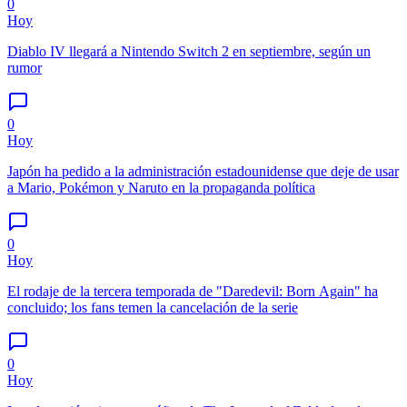
0
Hoy
Diablo IV llegará a Nintendo Switch 2 en septiembre, según un
rumor
0
Hoy
Japón ha pedido a la administración estadounidense que deje de usar
a Mario, Pokémon y Naruto en la propaganda política
0
Hoy
El rodaje de la tercera temporada de "Daredevil: Born Again" ha
concluido; los fans temen la cancelación de la serie
0
Hoy