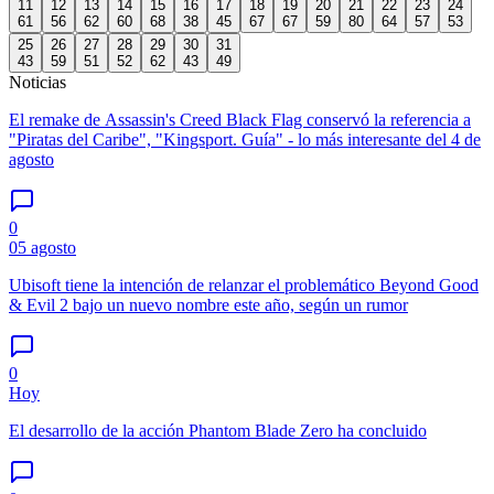
11
12
13
14
15
16
17
18
19
20
21
22
23
24
61
56
62
60
68
38
45
67
67
59
80
64
57
53
25
26
27
28
29
30
31
43
59
51
52
62
43
49
Noticias
El remake de Assassin's Creed Black Flag conservó la referencia a
"Piratas del Caribe", "Kingsport. Guía" - lo más interesante del 4 de
agosto
0
05 agosto
Ubisoft tiene la intención de relanzar el problemático Beyond Good
& Evil 2 bajo un nuevo nombre este año, según un rumor
0
Hoy
El desarrollo de la acción Phantom Blade Zero ha concluido