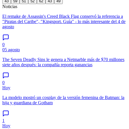
43
59
51
52
62
43
49
Noticias
El remake de Assassin's Creed Black Flag conservó la referencia a
"Piratas del Caribe", "Kingsport. Guía" - lo más interesante del 4 de
agosto
0
05 agosto
The Seven Deadly Sins le genera a Netmarble más de $70 millones
siete años después: la compañía reporta ganancias
0
Hoy
La modelo mostró un cosplay de la versión femenina de Batman: la
hija y guardiana de Gotham
1
Hoy