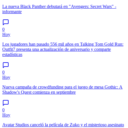
La nueva Black Panther debutará en "Avengers: Secret Wars" -
informante
0
Hoy
Los jugadores han pasado 556 mil años en Talking Tom Gold Run:
Outfit7 presenta una actualización de aniversario y comparte
estadísticas
0
Hoy
Nueva campaña de crowdfunding para el juego de mesa Gothic: A
Shadow's Quest comienza en septiembre
0
Hoy
Avatar Studios canceló la película de Zuko y el misterioso asesinato