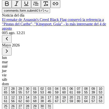
comments.form.submit
Ctrl
+
↵
Noticia del día
El remake de Assassin's Creed Black Flag conservó la referencia a
"Piratas del Caribe", "Kingsport. Guía" - lo más interesante del 4 de
agosto
0
05 ago. 12:21
Mayo
2026
lun
mar
mié
jue
vie
sáb
dom
27
28
29
30
01
02
03
04
05
06
07
08
09
10
65
58
55
57
59
53
46
59
60
61
69
55
39
53
11
12
13
14
15
16
17
18
19
20
21
22
23
24
61
56
62
60
68
38
45
67
67
59
80
64
57
53
25
26
27
28
29
30
31