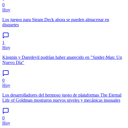
0
Hoy
Los juegos para Steam Deck ahora se pueden almacenar en
disquetes
1
Hoy
Kingpin y Daredevil podrían haber aparecido en "Spider-Man: Un
Nuevo Día"
0
Hoy
Los desarrolladores del hermoso juego de plataformas The Eternal
Life of Goldman mostraron nuevos niveles y mecánicas inusuales
0
Hoy