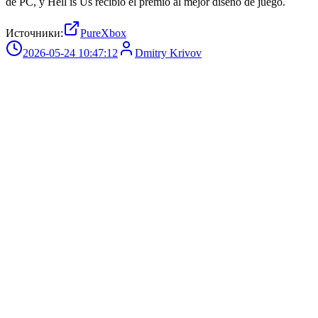
de PC, y Hell is Us recibió el premio al mejor diseño de juego.
Источники:
PureXbox
2026-05-24 10:47:12
Dmitry Krivov