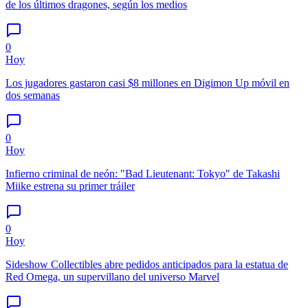
de los últimos dragones, según los medios
0
Hoy
Los jugadores gastaron casi $8 millones en Digimon Up móvil en
dos semanas
0
Hoy
Infierno criminal de neón: "Bad Lieutenant: Tokyo" de Takashi
Miike estrena su primer tráiler
0
Hoy
Sideshow Collectibles abre pedidos anticipados para la estatua de
Red Omega, un supervillano del universo Marvel