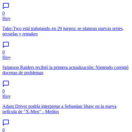
0
Hoy
Take-Two está trabajando en 29 juegos: se planean nuevas series,
secuelas y remakes
0
Hoy
Splatoon Raiders recibió la primera actualización: Nintendo corrigió
docenas de problemas
0
Hoy
Adam Driver podría interpretar a Sebastian Shaw en la nueva
película de "X-Men" - Medios
0