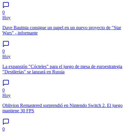
0
Hoy
Dave Bautista consigue un papel en un nuevo proyecto de "Star
Wars" - informante
0
Hoy
La expansión "Cócteles" para el juego de mesa de euroestrategia
"Destilerías" se lanzará en Russia
0
Hoy
Oblivion Remastered sorprendió en Nintendo Switch 2. El juego
mantiene 30 FPS
0