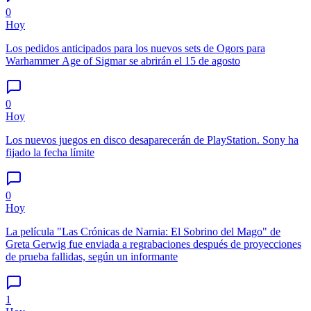
0
Hoy
Los pedidos anticipados para los nuevos sets de Ogors para
Warhammer Age of Sigmar se abrirán el 15 de agosto
0
Hoy
Los nuevos juegos en disco desaparecerán de PlayStation. Sony ha
fijado la fecha límite
0
Hoy
La película "Las Crónicas de Narnia: El Sobrino del Mago" de
Greta Gerwig fue enviada a regrabaciones después de proyecciones
de prueba fallidas, según un informante
1