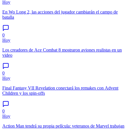
Hoy
En Wo Long 2, las acciones del jugador cambiarán el campo de
batalla
0
Hoy
Los creadores de Ace Combat 8 mostraron aviones realistas en un
video
0
Hoy
Final Fantasy VII Revelation conectará los remakes con Advent
Children y los spin-offs
0
Hoy
Action Man tendrá su propia película: veteranos de Marvel trabajan