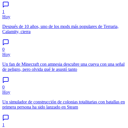
1
Hoy
Después de 10 años, uno de los mods más populares de Terraria,
Calamity, cierra
0
Hoy
Un fan de Minecraft con amnesia descubre una cueva con una señal
de peligro, pero olvida qué le asustó tanto
0
Hoy
Un simulador de construcción de colonias totalitarias con batallas en
primera persona ha sido lanzado en Steam
1