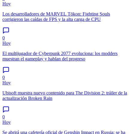
Hoy
Los desarrolladores de MARVEL Tōkon: Fighting Souls
corrigieron las caídas de FPS y la alta carga de CPU
0
Hoy
El multijugador de Cyberpunk 2077 evoluciona: los modders
muestran el gameplay y hablan del progreso
0
Hoy
Ubisoft muestra nuevo contenido para The Division 2: tráiler de la
actualización Broken Rain
0
Hoy
Se abrirá una cafetería oficial de Genshin Impact en Russia: se ha