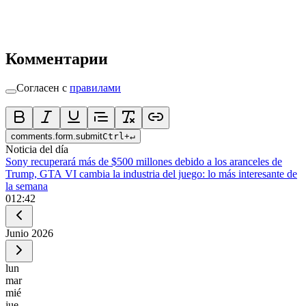
Комментарии
Согласен с
правилами
comments.form.submit
Ctrl
+
↵
Noticia del día
Sony recuperará más de $500 millones debido a los aranceles de
Trump, GTA VI cambia la industria del juego: lo más interesante de
la semana
0
12:42
Junio
2026
lun
mar
mié
jue