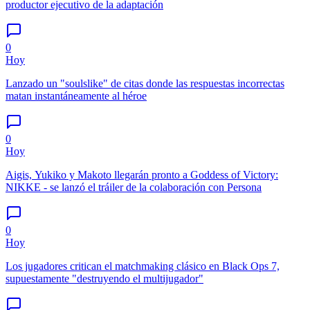
productor ejecutivo de la adaptación
0
Hoy
Lanzado un "soulslike" de citas donde las respuestas incorrectas
matan instantáneamente al héroe
0
Hoy
Aigis, Yukiko y Makoto llegarán pronto a Goddess of Victory:
NIKKE - se lanzó el tráiler de la colaboración con Persona
0
Hoy
Los jugadores critican el matchmaking clásico en Black Ops 7,
supuestamente "destruyendo el multijugador"