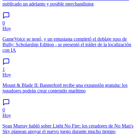
publicado un adelanto y posible merchandising
0
Hoy
GameVoice se negó, y un entusiasta completó el doblaje ruso de
Bully: Scholarship Edition - se presentó el tráiler de la localización
con IA
1
Hoy
Mount & Blade II: Bannerlord recibe una expansión gratuita: los
jugadores podrán crear contenido marítimo
0
Hoy
Sean Murray habló sobre Light No Fire: los creadores de No Man's
Sky planean apoyar el nuevo juego durante mucho tiempo