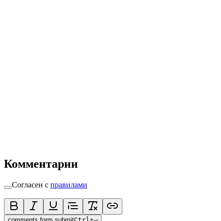
Комментарии
Согласен с
правилами
comments.form.submit
Ctrl
+
↵