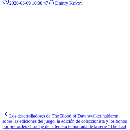
2026-06-09 10:38:47
Dmitry Krivov
Los desarrolladores de The Blood of Dawnwalker hablaron
sobre las ediciones del juego, la edición de coleccionista y los bonos
por pre-orden
El rodaje de la tercera temporada de la serie "The Last