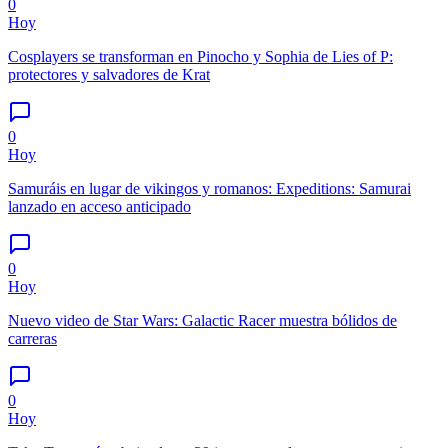
0
Hoy
Cosplayers se transforman en Pinocho y Sophia de Lies of P:
protectores y salvadores de Krat
0
Hoy
Samuráis en lugar de vikingos y romanos: Expeditions: Samurai
lanzado en acceso anticipado
0
Hoy
Nuevo video de Star Wars: Galactic Racer muestra bólidos de
carreras
0
Hoy