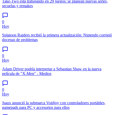
Take-Two está trabajando en 29 juegos: se planean nuevas series,
secuelas y remakes
0
Hoy
Splatoon Raiders recibió la primera actualización: Nintendo corrigió
docenas de problemas
0
Hoy
Adam Driver podría interpretar a Sebastian Shaw en la nueva
película de "X-Men" - Medios
0
Hoy
Jsaux anunció la submarca Voidjoy con controladores portátiles,
gamepads para PC y accesorios para ellos