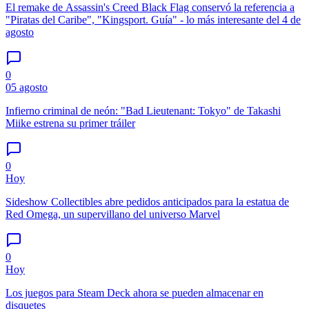
El remake de Assassin's Creed Black Flag conservó la referencia a
"Piratas del Caribe", "Kingsport. Guía" - lo más interesante del 4 de
agosto
0
05 agosto
Infierno criminal de neón: "Bad Lieutenant: Tokyo" de Takashi
Miike estrena su primer tráiler
0
Hoy
Sideshow Collectibles abre pedidos anticipados para la estatua de
Red Omega, un supervillano del universo Marvel
0
Hoy
Los juegos para Steam Deck ahora se pueden almacenar en
disquetes