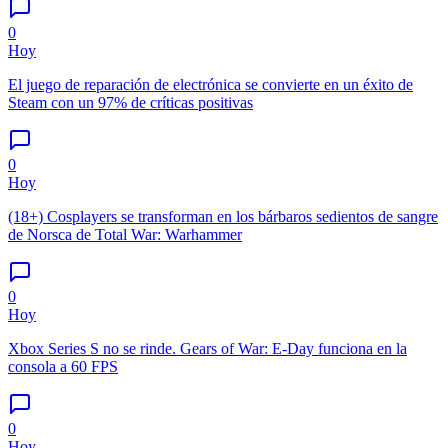
0
Hoy
El juego de reparación de electrónica se convierte en un éxito de
Steam con un 97% de críticas positivas
0
Hoy
(18+) Cosplayers se transforman en los bárbaros sedientos de sangre
de Norsca de Total War: Warhammer
0
Hoy
Xbox Series S no se rinde. Gears of War: E-Day funciona en la
consola a 60 FPS
0
Hoy