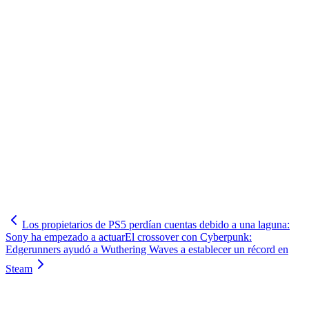
Los propietarios de PS5 perdían cuentas debido a una laguna:
Sony ha empezado a actuar
El crossover con Cyberpunk:
Edgerunners ayudó a Wuthering Waves a establecer un récord en
Steam