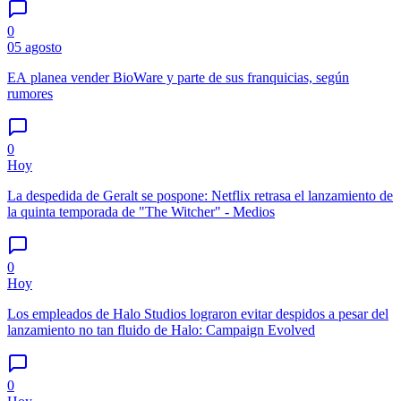
0
05 agosto
EA planea vender BioWare y parte de sus franquicias, según
rumores
0
Hoy
La despedida de Geralt se pospone: Netflix retrasa el lanzamiento de
la quinta temporada de "The Witcher" - Medios
0
Hoy
Los empleados de Halo Studios lograron evitar despidos a pesar del
lanzamiento no tan fluido de Halo: Campaign Evolved
0