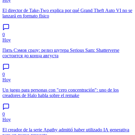
Hoy
El director de Take-Two explica por qué Grand Theft Auto VI no se
lanzará en formato físico
0
Hoy
Пять Сэмов сразу: релиз шутера Serious Sam: Shatterverse
состоится до конца августа
0
Hoy
Un juego para personas con "cero concentración": uno de los
creadores de Halo habla sobre el remake
0
Hoy
El creador de la serie Apathy admitió haber utilizado IA generativa