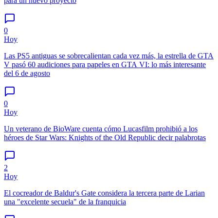
para un nuevo proyecto
0
Hoy
Las PS5 antiguas se sobrecalientan cada vez más, la estrella de GTA
V pasó 60 audiciones para papeles en GTA VI: lo más interesante
del 6 de agosto
0
Hoy
Un veterano de BioWare cuenta cómo Lucasfilm prohibió a los
héroes de Star Wars: Knights of the Old Republic decir palabrotas
2
Hoy
El cocreador de Baldur's Gate considera la tercera parte de Larian
una "excelente secuela" de la franquicia