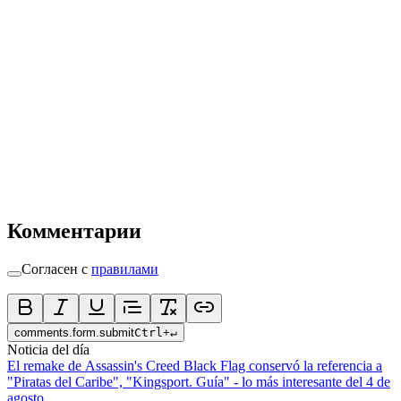
Комментарии
Согласен с
правилами
comments.form.submit
Ctrl
+
↵
Noticia del día
El remake de Assassin's Creed Black Flag conservó la referencia a
"Piratas del Caribe", "Kingsport. Guía" - lo más interesante del 4 de
agosto