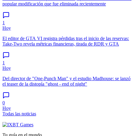
popular modificación que fue eliminada recientemente
1
Hoy
El editor de GTA VI registra pérdidas tras el inicio de las reservas:
Take-Two revela métricas financieras, tirada de RDR y GTA
1
Hoy
Del director de "One-Punch Man" y el estudio Madhouse: se lanzó
el teaser de la distopía "ghost - end of night"
0
Hoy
Todas las noticias
Tu guía en el mundo