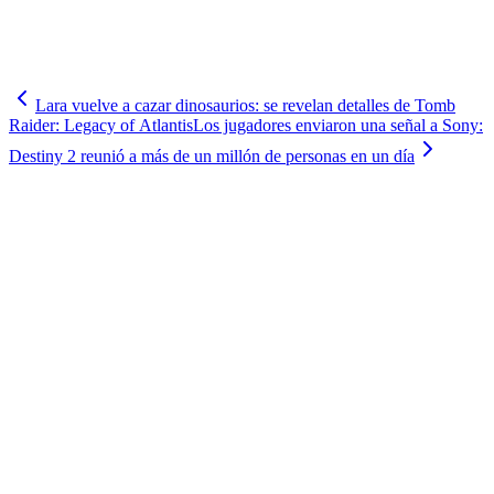
Lara vuelve a cazar dinosaurios: se revelan detalles de Tomb
Raider: Legacy of Atlantis
Los jugadores enviaron una señal a Sony:
Destiny 2 reunió a más de un millón de personas en un día