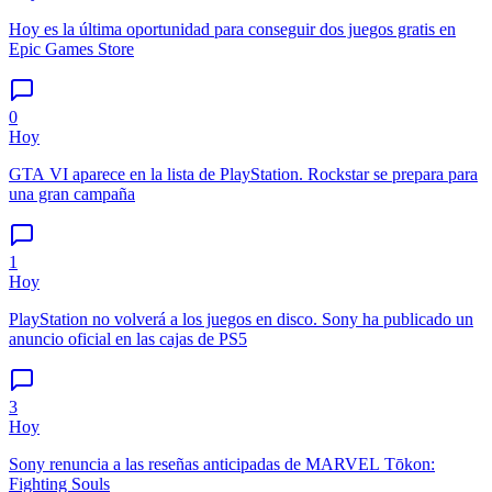
Hoy es la última oportunidad para conseguir dos juegos gratis en
Epic Games Store
0
Hoy
GTA VI aparece en la lista de PlayStation. Rockstar se prepara para
una gran campaña
1
Hoy
PlayStation no volverá a los juegos en disco. Sony ha publicado un
anuncio oficial en las cajas de PS5
3
Hoy
Sony renuncia a las reseñas anticipadas de MARVEL Tōkon:
Fighting Souls