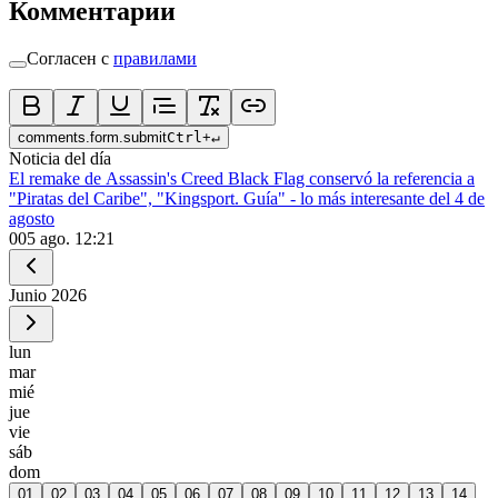
Комментарии
Согласен с
правилами
comments.form.submit
Ctrl
+
↵
Noticia del día
El remake de Assassin's Creed Black Flag conservó la referencia a
"Piratas del Caribe", "Kingsport. Guía" - lo más interesante del 4 de
agosto
0
05 ago. 12:21
Junio
2026
lun
mar
mié
jue
vie
sáb
dom
01
02
03
04
05
06
07
08
09
10
11
12
13
14