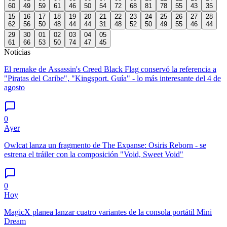
60
49
59
61
46
50
54
72
68
81
78
55
43
35
15
16
17
18
19
20
21
22
23
24
25
26
27
28
62
56
50
48
44
44
31
48
52
50
49
55
46
44
29
30
01
02
03
04
05
61
66
53
50
74
47
45
Noticias
El remake de Assassin's Creed Black Flag conservó la referencia a
"Piratas del Caribe", "Kingsport. Guía" - lo más interesante del 4 de
agosto
0
Ayer
Owlcat lanza un fragmento de The Expanse: Osiris Reborn - se
estrena el tráiler con la composición "Void, Sweet Void"
0
Hoy
MagicX planea lanzar cuatro variantes de la consola portátil Mini
Dream