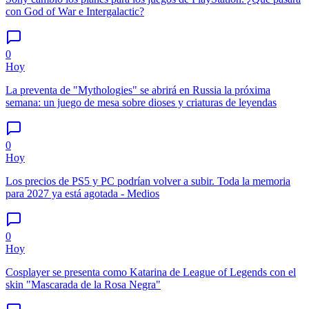
con God of War e Intergalactic?
0
Hoy
La preventa de "Mythologies" se abrirá en Russia la próxima
semana: un juego de mesa sobre dioses y criaturas de leyendas
0
Hoy
Los precios de PS5 y PC podrían volver a subir. Toda la memoria
para 2027 ya está agotada - Medios
0
Hoy
Cosplayer se presenta como Katarina de League of Legends con el
skin "Mascarada de la Rosa Negra"