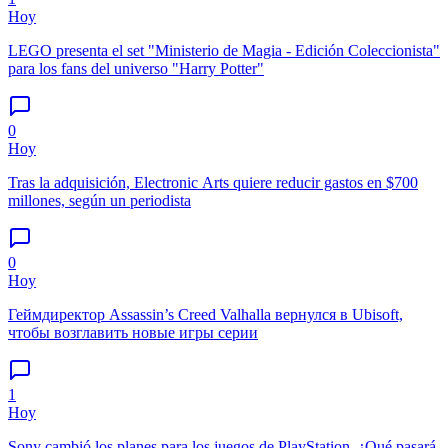
Hoy
LEGO presenta el set "Ministerio de Magia - Edición Coleccionista"
para los fans del universo "Harry Potter"
0
Hoy
Tras la adquisición, Electronic Arts quiere reducir gastos en $700
millones, según un periodista
0
Hoy
Геймдиректор Assassin’s Creed Valhalla вернулся в Ubisoft,
чтобы возглавить новые игры серии
1
Hoy
Sony cambió los planes para los juegos de PlayStation. ¿Qué pasará