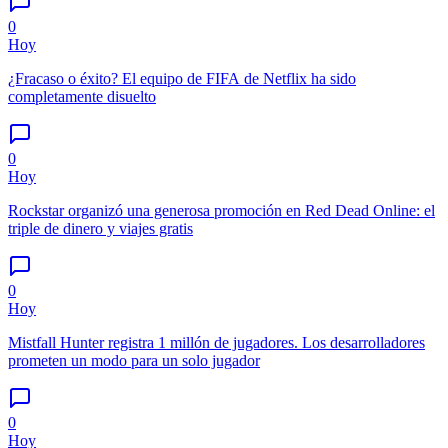
0
Hoy
¿Fracaso o éxito? El equipo de FIFA de Netflix ha sido
completamente disuelto
0
Hoy
Rockstar organizó una generosa promoción en Red Dead Online: el
triple de dinero y viajes gratis
0
Hoy
Mistfall Hunter registra 1 millón de jugadores. Los desarrolladores
prometen un modo para un solo jugador
0
Hoy