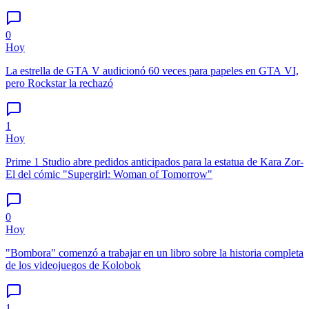
0
Hoy
La estrella de GTA V audicionó 60 veces para papeles en GTA VI,
pero Rockstar la rechazó
1
Hoy
Prime 1 Studio abre pedidos anticipados para la estatua de Kara Zor-
El del cómic "Supergirl: Woman of Tomorrow"
0
Hoy
"Bombora" comenzó a trabajar en un libro sobre la historia completa
de los videojuegos de Kolobok
1