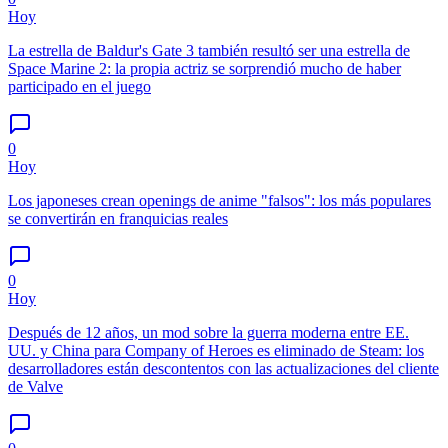
Hoy
La estrella de Baldur's Gate 3 también resultó ser una estrella de
Space Marine 2: la propia actriz se sorprendió mucho de haber
participado en el juego
0
Hoy
Los japoneses crean openings de anime "falsos": los más populares
se convertirán en franquicias reales
0
Hoy
Después de 12 años, un mod sobre la guerra moderna entre EE.
UU. y China para Company of Heroes es eliminado de Steam: los
desarrolladores están descontentos con las actualizaciones del cliente
de Valve