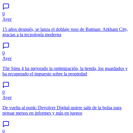
0
Ayer
15 años después, se lanza el doblaje ruso de Batman: Arkham City,
gracias a la tecnología moderna
0
Ayer
The Sims 4 ha mejorado la optimización, la tienda, los guardados y
ha recuperado el impuesto sobre la propiedad
0
Ayer
De vuelta al punk: Devolver Digital quiere salir de la bolsa para
pensar menos en informes y más en juegos
0