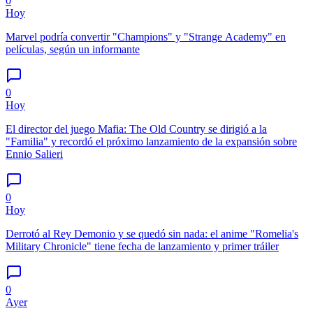
0
Hoy
Marvel podría convertir "Champions" y "Strange Academy" en
películas, según un informante
0
Hoy
El director del juego Mafia: The Old Country se dirigió a la
"Familia" y recordó el próximo lanzamiento de la expansión sobre
Ennio Salieri
0
Hoy
Derrotó al Rey Demonio y se quedó sin nada: el anime "Romelia's
Military Chronicle" tiene fecha de lanzamiento y primer tráiler
0
Ayer