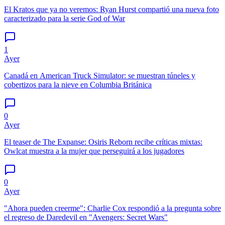
El Kratos que ya no veremos: Ryan Hurst compartió una nueva foto
caracterizado para la serie God of War
1
Ayer
Canadá en American Truck Simulator: se muestran túneles y
cobertizos para la nieve en Columbia Británica
0
Ayer
El teaser de The Expanse: Osiris Reborn recibe críticas mixtas:
Owlcat muestra a la mujer que perseguirá a los jugadores
0
Ayer
"Ahora pueden creerme": Charlie Cox respondió a la pregunta sobre
el regreso de Daredevil en "Avengers: Secret Wars"