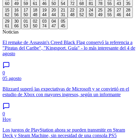
60
49
59
61
46
50
54
72
68
81
78
55
43
35
15
16
17
18
19
20
21
22
23
24
25
26
27
28
62
56
50
48
44
44
31
48
52
50
49
55
46
44
29
30
01
02
03
04
05
61
66
53
50
74
47
45
Noticias
El remake de Assassin's Creed Black Flag conservó la referencia a
"Piratas del Caribe", "Kingsport. Guía" - lo más interesante del 4 de
agosto
0
05 agosto
Blizzard superó las expectativas de Microsoft y se convirtió en el
estudio de Xbox con mayores ingresos, según un informante
0
Hoy
Los juegos de PlayStation ahora se pueden transmitir en Steam
Deck y Steam Machine, sin necesidad de una consola PS5