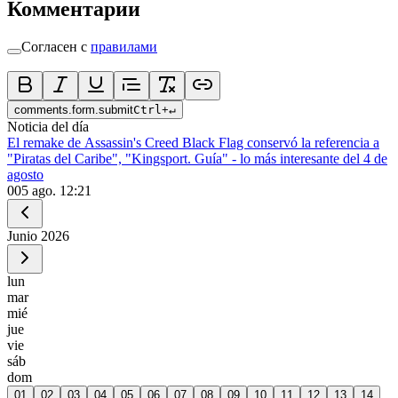
Комментарии
Согласен с
правилами
comments.form.submit
Ctrl
+
↵
Noticia del día
El remake de Assassin's Creed Black Flag conservó la referencia a
"Piratas del Caribe", "Kingsport. Guía" - lo más interesante del 4 de
agosto
0
05 ago. 12:21
Junio
2026
lun
mar
mié
jue
vie
sáb
dom
01
02
03
04
05
06
07
08
09
10
11
12
13
14