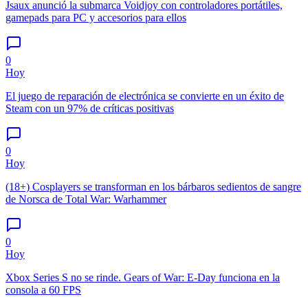
Jsaux anunció la submarca Voidjoy con controladores portátiles,
gamepads para PC y accesorios para ellos
0
Hoy
El juego de reparación de electrónica se convierte en un éxito de
Steam con un 97% de críticas positivas
0
Hoy
(18+) Cosplayers se transforman en los bárbaros sedientos de sangre
de Norsca de Total War: Warhammer
0
Hoy
Xbox Series S no se rinde. Gears of War: E-Day funciona en la
consola a 60 FPS