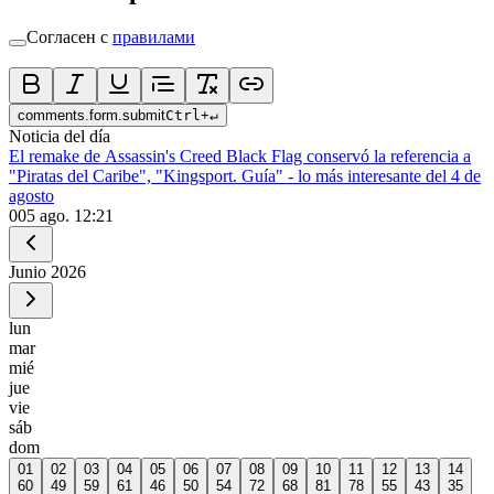
Согласен с
правилами
comments.form.submit
Ctrl
+
↵
Noticia del día
El remake de Assassin's Creed Black Flag conservó la referencia a
"Piratas del Caribe", "Kingsport. Guía" - lo más interesante del 4 de
agosto
0
05 ago. 12:21
Junio
2026
lun
mar
mié
jue
vie
sáb
dom
01
02
03
04
05
06
07
08
09
10
11
12
13
14
60
49
59
61
46
50
54
72
68
81
78
55
43
35