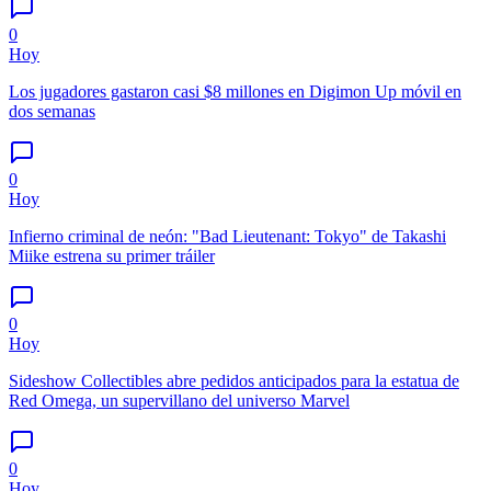
0
Hoy
Los jugadores gastaron casi $8 millones en Digimon Up móvil en
dos semanas
0
Hoy
Infierno criminal de neón: "Bad Lieutenant: Tokyo" de Takashi
Miike estrena su primer tráiler
0
Hoy
Sideshow Collectibles abre pedidos anticipados para la estatua de
Red Omega, un supervillano del universo Marvel
0
Hoy