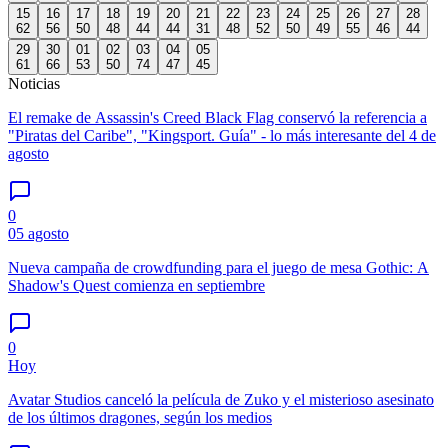
15
16
17
18
19
20
21
22
23
24
25
26
27
28
62
56
50
48
44
44
31
48
52
50
49
55
46
44
29
30
01
02
03
04
05
61
66
53
50
74
47
45
Noticias
El remake de Assassin's Creed Black Flag conservó la referencia a
"Piratas del Caribe", "Kingsport. Guía" - lo más interesante del 4 de
agosto
0
05 agosto
Nueva campaña de crowdfunding para el juego de mesa Gothic: A
Shadow's Quest comienza en septiembre
0
Hoy
Avatar Studios canceló la película de Zuko y el misterioso asesinato
de los últimos dragones, según los medios