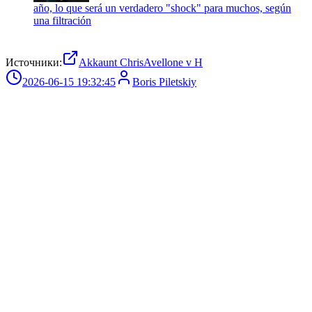
año, lo que será un verdadero "shock" para muchos, según
una filtración
Источники:
Akkaunt ChrisAvellone v H
2026-06-15 19:32:45
Boris Piletskiy