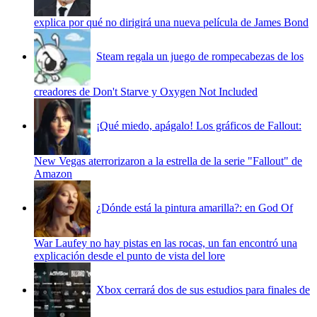
explica por qué no dirigirá una nueva película de James Bond
Steam regala un juego de rompecabezas de los
creadores de Don't Starve y Oxygen Not Included
¡Qué miedo, apágalo! Los gráficos de Fallout:
New Vegas aterrorizaron a la estrella de la serie "Fallout" de
Amazon
¿Dónde está la pintura amarilla?: en God Of
War Laufey no hay pistas en las rocas, un fan encontró una
explicación desde el punto de vista del lore
Xbox cerrará dos de sus estudios para finales de