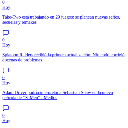
0
Hoy
Take-Two está trabajando en 29 juegos: se planean nuevas series,
secuelas y remakes
0
Hoy
Splatoon Raiders recibió la primera actualización: Nintendo corrigió
docenas de problemas
0
Hoy
Adam Driver podría interpretar a Sebastian Shaw en la nueva
película de "X-Men" - Medios
0
Hoy