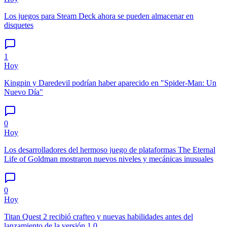
Los juegos para Steam Deck ahora se pueden almacenar en
disquetes
1
Hoy
Kingpin y Daredevil podrían haber aparecido en "Spider-Man: Un
Nuevo Día"
0
Hoy
Los desarrolladores del hermoso juego de plataformas The Eternal
Life of Goldman mostraron nuevos niveles y mecánicas inusuales
0
Hoy
Titan Quest 2 recibió crafteo y nuevas habilidades antes del
lanzamiento de la versión 1.0