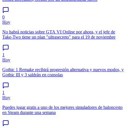
0
Hoy
No habrá noticias sobre GTA VI Online por ahora, y el jefe de
Take-Two tiene un plan "ultrasecreto" para el 19 de noviembre
1
Hoy
Gothic 1 Remake recibirá progresión alternativa y nuevos modos, y
Gothic III y 3 saldrán en consolas
1
Hoy
Puedes jugar gratis a uno de los mejores simuladores de baloncesto
en Steam durante una semana