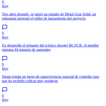
0
Hoy
Tres años después, se lanzó un remake de Metal Gear Solid: un
entusiasta presentó el tráiler de lanzamiento del proyecto
0
Hoy
En desarrollo el remaster del icónico shooter BLACK: el modder
muestra 44 minutos de gameplay
0
Hoy
Steam regala un juego de supervivencia espacial de comedia ruso
que ha recibido críticas muy positivas
0
Hoy