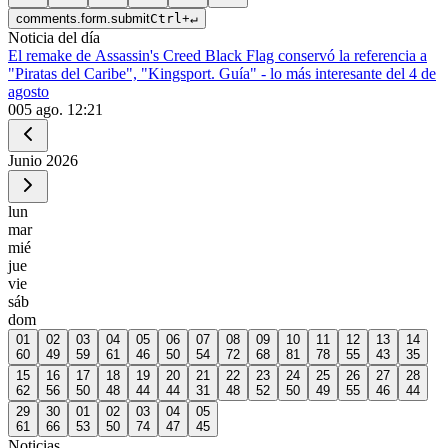
comments.form.submit
Ctrl
+
↵
Noticia del día
El remake de Assassin's Creed Black Flag conservó la referencia a
"Piratas del Caribe", "Kingsport. Guía" - lo más interesante del 4 de
agosto
0
05 ago. 12:21
Junio
2026
lun
mar
mié
jue
vie
sáb
dom
01
02
03
04
05
06
07
08
09
10
11
12
13
14
60
49
59
61
46
50
54
72
68
81
78
55
43
35
15
16
17
18
19
20
21
22
23
24
25
26
27
28
62
56
50
48
44
44
31
48
52
50
49
55
46
44
29
30
01
02
03
04
05
61
66
53
50
74
47
45
Noticias