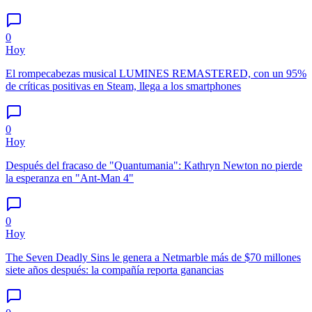
0
Hoy
El rompecabezas musical LUMINES REMASTERED, con un 95%
de críticas positivas en Steam, llega a los smartphones
0
Hoy
Después del fracaso de "Quantumania": Kathryn Newton no pierde
la esperanza en "Ant-Man 4"
0
Hoy
The Seven Deadly Sins le genera a Netmarble más de $70 millones
siete años después: la compañía reporta ganancias