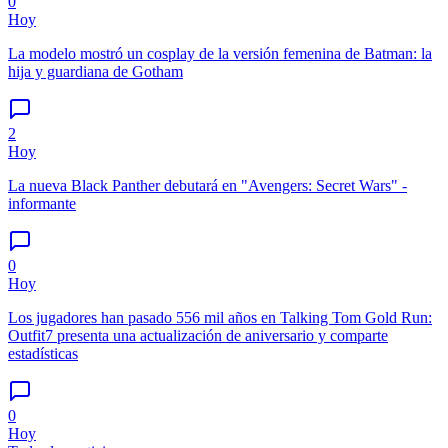
0
Hoy
La modelo mostró un cosplay de la versión femenina de Batman: la
hija y guardiana de Gotham
2
Hoy
La nueva Black Panther debutará en "Avengers: Secret Wars" -
informante
0
Hoy
Los jugadores han pasado 556 mil años en Talking Tom Gold Run:
Outfit7 presenta una actualización de aniversario y comparte
estadísticas
0
Hoy