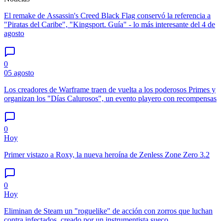
El remake de Assassin's Creed Black Flag conservó la referencia a
"Piratas del Caribe", "Kingsport. Guía" - lo más interesante del 4 de
agosto
0
05 agosto
Los creadores de Warframe traen de vuelta a los poderosos Primes y
organizan los "Días Calurosos", un evento playero con recompensas
0
Hoy
Primer vistazo a Roxy, la nueva heroína de Zenless Zone Zero 3.2
0
Hoy
Eliminan de Steam un "roguelike" de acción con zorros que luchan
contra infectados, creado por un instrumentista sueco