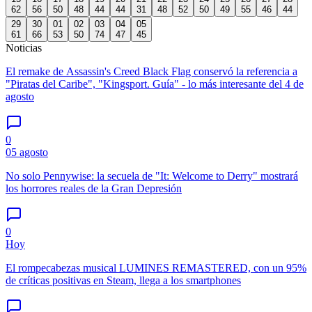
62
56
50
48
44
44
31
48
52
50
49
55
46
44
29
30
01
02
03
04
05
61
66
53
50
74
47
45
Noticias
El remake de Assassin's Creed Black Flag conservó la referencia a
"Piratas del Caribe", "Kingsport. Guía" - lo más interesante del 4 de
agosto
0
05 agosto
No solo Pennywise: la secuela de "It: Welcome to Derry" mostrará
los horrores reales de la Gran Depresión
0
Hoy
El rompecabezas musical LUMINES REMASTERED, con un 95%
de críticas positivas en Steam, llega a los smartphones