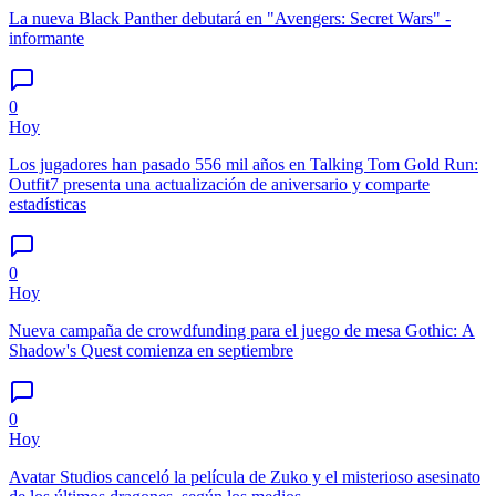
La nueva Black Panther debutará en "Avengers: Secret Wars" -
informante
0
Hoy
Los jugadores han pasado 556 mil años en Talking Tom Gold Run:
Outfit7 presenta una actualización de aniversario y comparte
estadísticas
0
Hoy
Nueva campaña de crowdfunding para el juego de mesa Gothic: A
Shadow's Quest comienza en septiembre
0
Hoy
Avatar Studios canceló la película de Zuko y el misterioso asesinato