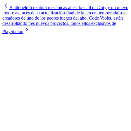
Battlefield 6 recibirá mecánicas al estilo Call of Duty y un nuevo
modo: avances de la actualización final de la tercera temporada
Los
creadores de uno de los peores juegos del año, Code Violet, están
desarrollando tres nuevos proyectos, todos ellos exclusivos de
PlayStation