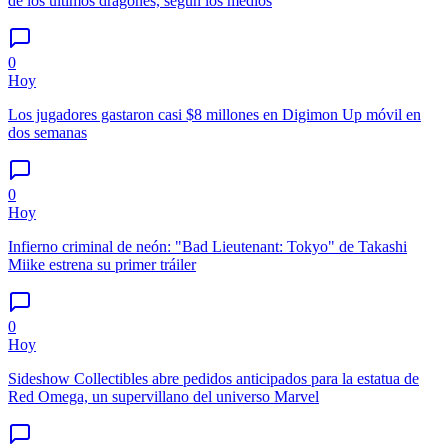
de los últimos dragones, según los medios
0
Hoy
Los jugadores gastaron casi $8 millones en Digimon Up móvil en
dos semanas
0
Hoy
Infierno criminal de neón: "Bad Lieutenant: Tokyo" de Takashi
Miike estrena su primer tráiler
0
Hoy
Sideshow Collectibles abre pedidos anticipados para la estatua de
Red Omega, un supervillano del universo Marvel