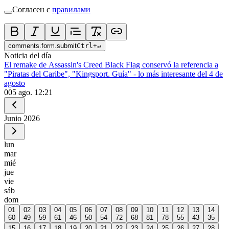
Согласен с
правилами
comments.form.submit
Ctrl
+
↵
Noticia del día
El remake de Assassin's Creed Black Flag conservó la referencia a
"Piratas del Caribe", "Kingsport. Guía" - lo más interesante del 4 de
agosto
0
05 ago. 12:21
Junio
2026
lun
mar
mié
jue
vie
sáb
dom
01
02
03
04
05
06
07
08
09
10
11
12
13
14
60
49
59
61
46
50
54
72
68
81
78
55
43
35
15
16
17
18
19
20
21
22
23
24
25
26
27
28