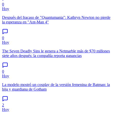
0
Hoy
Después del fracaso de "Quantumania": Kathryn Newton no pierde
la esperanza en "Ant-Man 4"
0
Hoy
The Seven Deadly Sins le genera a Netmarble más de $70 millones
siete años después: la compañía reporta ganancias
0
Hoy
La modelo mostró un cosplay de la versión femenina de Batman: la
hija y guardiana de Gotham
2
Hoy