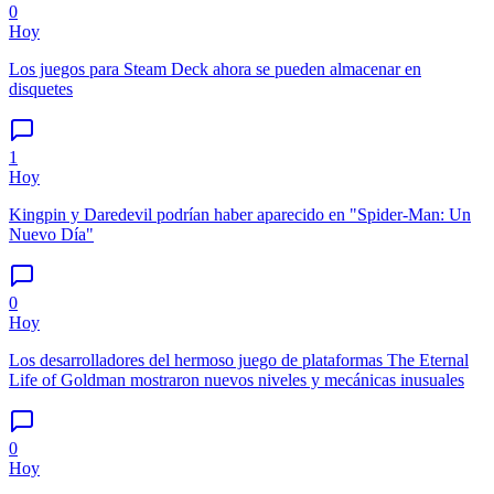
0
Hoy
Los juegos para Steam Deck ahora se pueden almacenar en
disquetes
1
Hoy
Kingpin y Daredevil podrían haber aparecido en "Spider-Man: Un
Nuevo Día"
0
Hoy
Los desarrolladores del hermoso juego de plataformas The Eternal
Life of Goldman mostraron nuevos niveles y mecánicas inusuales
0
Hoy