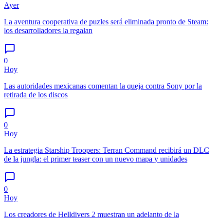
Ayer
La aventura cooperativa de puzles será eliminada pronto de Steam:
los desarrolladores la regalan
0
Hoy
Las autoridades mexicanas comentan la queja contra Sony por la
retirada de los discos
0
Hoy
La estrategia Starship Troopers: Terran Command recibirá un DLC
de la jungla: el primer teaser con un nuevo mapa y unidades
0
Hoy
Los creadores de Helldivers 2 muestran un adelanto de la