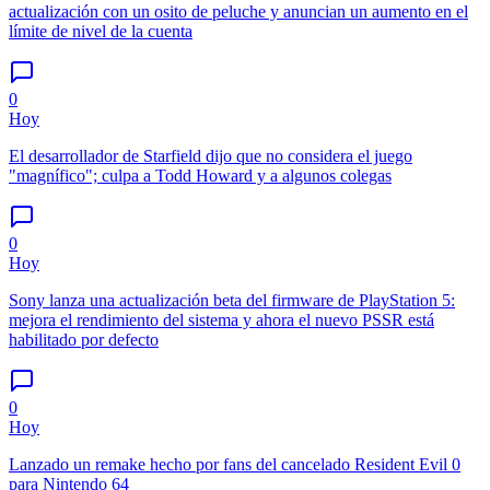
actualización con un osito de peluche y anuncian un aumento en el
límite de nivel de la cuenta
0
Hoy
El desarrollador de Starfield dijo que no considera el juego
"magnífico"; culpa a Todd Howard y a algunos colegas
0
Hoy
Sony lanza una actualización beta del firmware de PlayStation 5:
mejora el rendimiento del sistema y ahora el nuevo PSSR está
habilitado por defecto
0
Hoy
Lanzado un remake hecho por fans del cancelado Resident Evil 0
para Nintendo 64