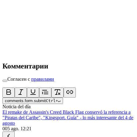
Комментарии
Согласен с
правилами
comments.form.submit
Ctrl
+
↵
Noticia del día
El remake de Assassin's Creed Black Flag conservó la referencia a
"Piratas del Caribe", "Kingsport. Guía" - lo más interesante del 4 de
agosto
0
05 ago. 12:21