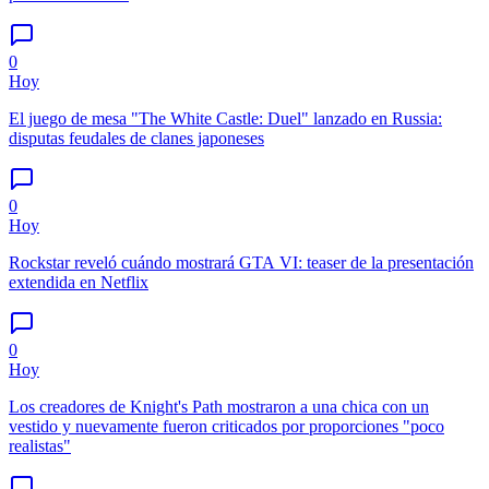
0
Hoy
El juego de mesa "The White Castle: Duel" lanzado en Russia:
disputas feudales de clanes japoneses
0
Hoy
Rockstar reveló cuándo mostrará GTA VI: teaser de la presentación
extendida en Netflix
0
Hoy
Los creadores de Knight's Path mostraron a una chica con un
vestido y nuevamente fueron criticados por proporciones "poco
realistas"