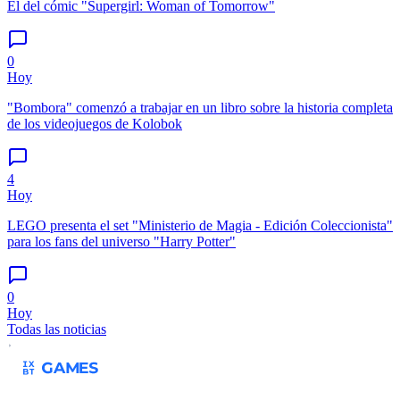
El del cómic "Supergirl: Woman of Tomorrow"
0
Hoy
"Bombora" comenzó a trabajar en un libro sobre la historia completa
de los videojuegos de Kolobok
4
Hoy
LEGO presenta el set "Ministerio de Magia - Edición Coleccionista"
para los fans del universo "Harry Potter"
0
Hoy
Todas las noticias