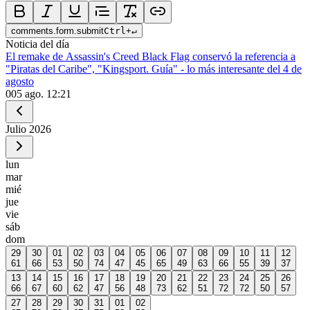
comments.form.submit
Ctrl
+
↵
Noticia del día
El remake de Assassin's Creed Black Flag conservó la referencia a
"Piratas del Caribe", "Kingsport. Guía" - lo más interesante del 4 de
agosto
0
05 ago. 12:21
Julio
2026
lun
mar
mié
jue
vie
sáb
dom
29
30
01
02
03
04
05
06
07
08
09
10
11
12
61
66
53
50
74
47
45
65
49
63
66
55
39
37
13
14
15
16
17
18
19
20
21
22
23
24
25
26
66
67
60
62
47
56
48
73
62
51
72
72
50
57
27
28
29
30
31
01
02