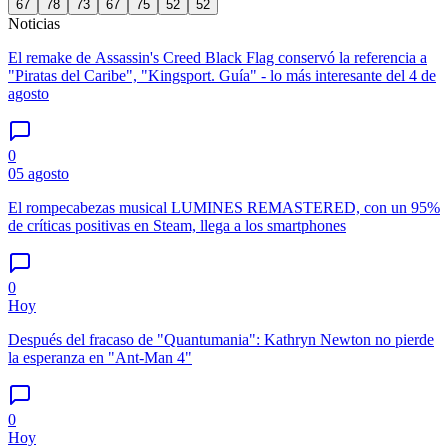
67
78
73
67
75
52
52
Noticias
El remake de Assassin's Creed Black Flag conservó la referencia a
"Piratas del Caribe", "Kingsport. Guía" - lo más interesante del 4 de
agosto
0
05 agosto
El rompecabezas musical LUMINES REMASTERED, con un 95%
de críticas positivas en Steam, llega a los smartphones
0
Hoy
Después del fracaso de "Quantumania": Kathryn Newton no pierde
la esperanza en "Ant-Man 4"
0
Hoy