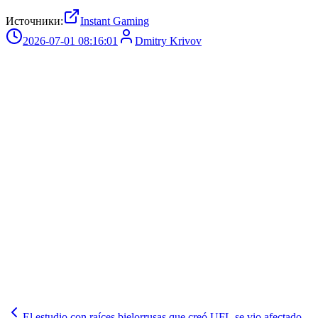
Источники:
Instant Gaming
2026-07-01 08:16:01
Dmitry Krivov
El estudio con raíces bielorrusas que creó UFL se vio afectado