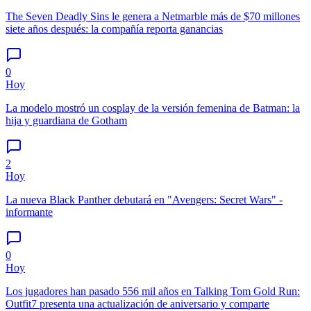
The Seven Deadly Sins le genera a Netmarble más de $70 millones
siete años después: la compañía reporta ganancias
0
Hoy
La modelo mostró un cosplay de la versión femenina de Batman: la
hija y guardiana de Gotham
2
Hoy
La nueva Black Panther debutará en "Avengers: Secret Wars" -
informante
0
Hoy
Los jugadores han pasado 556 mil años en Talking Tom Gold Run:
Outfit7 presenta una actualización de aniversario y comparte