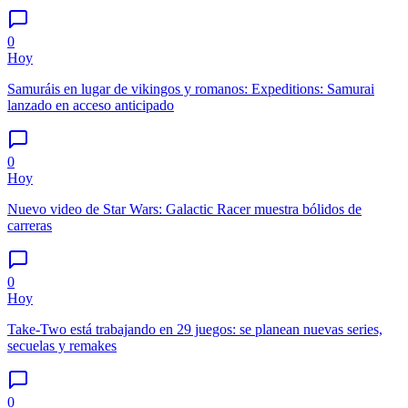
0
Hoy
Samuráis en lugar de vikingos y romanos: Expeditions: Samurai
lanzado en acceso anticipado
0
Hoy
Nuevo video de Star Wars: Galactic Racer muestra bólidos de
carreras
0
Hoy
Take-Two está trabajando en 29 juegos: se planean nuevas series,
secuelas y remakes
0