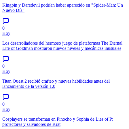
Kingpin y Daredevil podrían haber aparecido en "Spider-Man: Un
Nuevo Día"
0
Hoy
Los desarrolladores del hermoso juego de plataformas The Eternal
Life of Goldman mostraron nuevos niveles y mecánicas inusuales
0
Hoy
Titan Quest 2 recibió crafteo y nuevas habilidades antes del
lanzamiento de la versión 1.0
0
Hoy
Cosplayers se transforman en Pinocho y Sophia de Lies of P:
protectores y salvadores de Krat