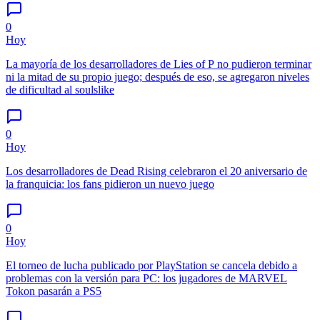
0
Hoy
La mayoría de los desarrolladores de Lies of P no pudieron terminar
ni la mitad de su propio juego; después de eso, se agregaron niveles
de dificultad al soulslike
0
Hoy
Los desarrolladores de Dead Rising celebraron el 20 aniversario de
la franquicia: los fans pidieron un nuevo juego
0
Hoy
El torneo de lucha publicado por PlayStation se cancela debido a
problemas con la versión para PC: los jugadores de MARVEL
Tokon pasarán a PS5