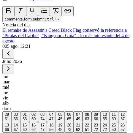
comments.form.submit
Ctrl
+
↵
Noticia del día
El remake de Assassin's Creed Black Flag conservó la referencia a
"Piratas del Caribe", "Kingsport. Guía" - lo más interesante del 4 de
agosto
0
05 ago. 12:21
Julio
2026
lun
mar
mié
jue
vie
sáb
dom
29
30
01
02
03
04
05
06
07
08
09
10
11
12
61
66
53
50
74
47
45
65
49
63
66
55
39
37
13
14
15
16
17
18
19
20
21
22
23
24
25
26
66
67
60
62
47
56
48
73
62
51
72
72
50
57