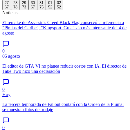
27
28
29
30
31
01
02
67
78
73
67
75
52
52
Noticias
El remake de Assassin's Creed Black Flag conservó la referencia a
"Piratas del Caribe", "Kingsport. Guía" - lo más interesante del 4 de
agosto
0
05 agosto
El editor de GTA VI no planea reducir costos con IA. El director de
Take-Two hizo una declaración
0
Hoy
La tercera temporada de Fallout contará con la Orden de la Pluma:
se muestran fotos del rodaje
0