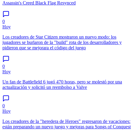
Assassin's Creed Black Flag Resynced
0
Hoy
Los creadores de Star Citizen mostraron un nuevo modo: los
jugadores se burlaron de la "build" rota de los desarrolladores y
pidieron que se mejorara el código del juego
0
Hoy
Un fan de Battlefield 6 jugó 470 horas, pero se molestó por una
actualización y solicitó un reembolso a Valve
0
Hoy
Los creadores de la "heredera de Heroes" regresaron de vacaciones:
están preparando un nuevo juego y mejoras para Songs of Conquest