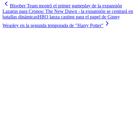
Bloober Team mostró el primer gameplay de la expansión
Lazarus para Cronos: The New Dawn - la expansión se centrará en
batallas dinámicas
HBO lanza casting para el papel de Ginny
Weasley en la segunda temporada de "Harry Potter"