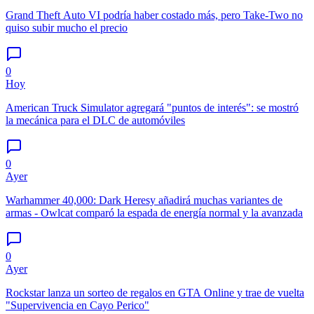
Grand Theft Auto VI podría haber costado más, pero Take-Two no
quiso subir mucho el precio
0
Hoy
American Truck Simulator agregará "puntos de interés": se mostró
la mecánica para el DLC de automóviles
0
Ayer
Warhammer 40,000: Dark Heresy añadirá muchas variantes de
armas - Owlcat comparó la espada de energía normal y la avanzada
0
Ayer
Rockstar lanza un sorteo de regalos en GTA Online y trae de vuelta
"Supervivencia en Cayo Perico"