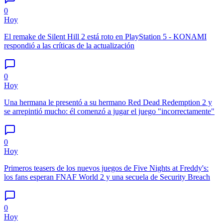
0
Hoy
El remake de Silent Hill 2 está roto en PlayStation 5 - KONAMI
respondió a las críticas de la actualización
0
Hoy
Una hermana le presentó a su hermano Red Dead Redemption 2 y
se arrepintió mucho: él comenzó a jugar el juego "incorrectamente"
0
Hoy
Primeros teasers de los nuevos juegos de Five Nights at Freddy's:
los fans esperan FNAF World 2 y una secuela de Security Breach
0
Hoy