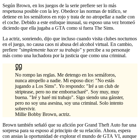
Según Brown, en los juegos de la serie prefiere ser lo más
respetuosa posible con la ley. Obedece las normas de tráfico, se
detiene en los semáforos en rojo y trata de no atropellar a nadie con
el coche. Debido a este enfoque inusual, su esposo una vez bromeó
diciendo que ella jugaba a GTA como si fuera The Sims.
La actriz, sonriendo, dijo que incluso cuando visita clubes nocturnos
en el juego, no causa caos ni abusa del alcohol virtual. En cambio,
prefiere
"simplemente hacer su trabajo"
y percibe a su personaje
más como una luchadora por la justicia que como una criminal.
No rompo las reglas. Me detengo en los semáforos,
nunca atropello a nadie. Mi esposo dice: "No estás
jugando a Los Sims". Yo respondo: "Iré a un club de
striptease, pero no me emborracharé". Soy muy, muy
buena. "Iré y haré mi trabajo". Sigo siendo una gánster,
pero no soy una asesina, soy una criminal. Solo intento
sobrevivir.
Millie Bobby Brown, actriz.
Brown también señaló que su afición por Grand Theft Auto fue una
sorpresa para su esposo al principio de su relación. Ahora, espera
con ansias la oportunidad de explorar el mundo de GTA VI, aunque