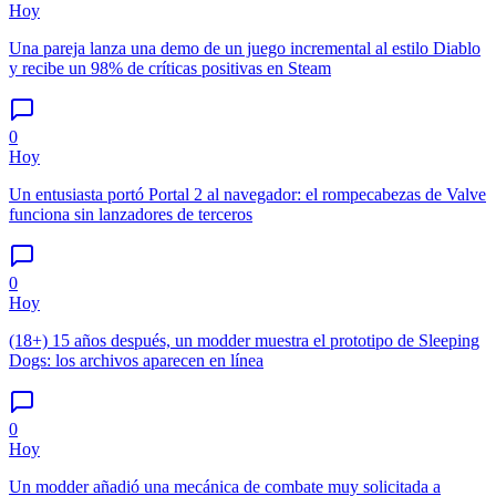
Hoy
Una pareja lanza una demo de un juego incremental al estilo Diablo
y recibe un 98% de críticas positivas en Steam
0
Hoy
Un entusiasta portó Portal 2 al navegador: el rompecabezas de Valve
funciona sin lanzadores de terceros
0
Hoy
(18+) 15 años después, un modder muestra el prototipo de Sleeping
Dogs: los archivos aparecen en línea
0
Hoy
Un modder añadió una mecánica de combate muy solicitada a