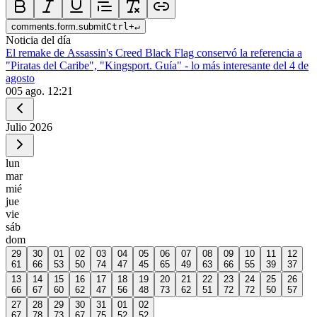
comments.form.submit
Ctrl
+
↵
Noticia del día
El remake de Assassin's Creed Black Flag conservó la referencia a
"Piratas del Caribe", "Kingsport. Guía" - lo más interesante del 4 de
agosto
0
05 ago. 12:21
Julio
2026
lun
mar
mié
jue
vie
sáb
dom
29
30
01
02
03
04
05
06
07
08
09
10
11
12
61
66
53
50
74
47
45
65
49
63
66
55
39
37
13
14
15
16
17
18
19
20
21
22
23
24
25
26
66
67
60
62
47
56
48
73
62
51
72
72
50
57
27
28
29
30
31
01
02
67
78
73
67
75
52
52