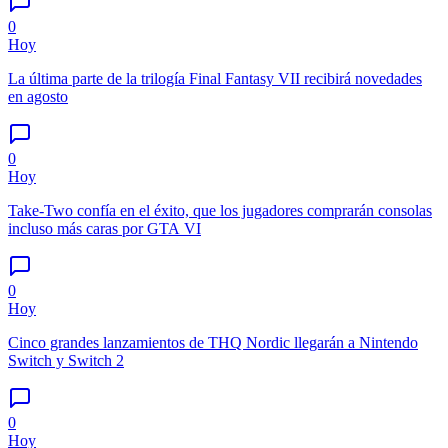
0
Hoy
La última parte de la trilogía Final Fantasy VII recibirá novedades
en agosto
0
Hoy
Take-Two confía en el éxito, que los jugadores comprarán consolas
incluso más caras por GTA VI
0
Hoy
Cinco grandes lanzamientos de THQ Nordic llegarán a Nintendo
Switch y Switch 2
0
Hoy