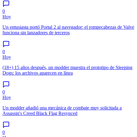
0
Hoy
Un entusiasta portó Portal 2 al navegador: el rompecabezas de Valve
funciona sin lanzadores de terceros
0
Hoy
(18+) 15 años después, un modder muestra el prototipo de Sleeping
Dogs: los archivos aparecen en línea
0
Hoy
Un modder añadió una mecánica de combate muy solicitada a
Assassin's Creed Black Flag Resynced
0