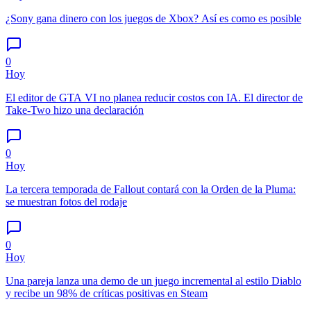
¿Sony gana dinero con los juegos de Xbox? Así es como es posible
0
Hoy
El editor de GTA VI no planea reducir costos con IA. El director de
Take-Two hizo una declaración
0
Hoy
La tercera temporada de Fallout contará con la Orden de la Pluma:
se muestran fotos del rodaje
0
Hoy
Una pareja lanza una demo de un juego incremental al estilo Diablo
y recibe un 98% de críticas positivas en Steam