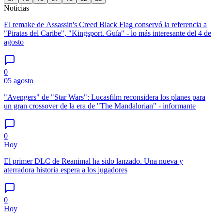
Noticias
El remake de Assassin's Creed Black Flag conservó la referencia a
"Piratas del Caribe", "Kingsport. Guía" - lo más interesante del 4 de
agosto
0
05 agosto
"Avengers" de "Star Wars": Lucasfilm reconsidera los planes para
un gran crossover de la era de "The Mandalorian" - informante
0
Hoy
El primer DLC de Reanimal ha sido lanzado. Una nueva y
aterradora historia espera a los jugadores
0
Hoy