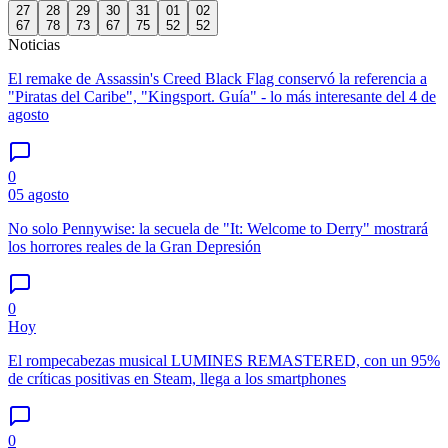
27
28
29
30
31
01
02
67
78
73
67
75
52
52
Noticias
El remake de Assassin's Creed Black Flag conservó la referencia a
"Piratas del Caribe", "Kingsport. Guía" - lo más interesante del 4 de
agosto
0
05 agosto
No solo Pennywise: la secuela de "It: Welcome to Derry" mostrará
los horrores reales de la Gran Depresión
0
Hoy
El rompecabezas musical LUMINES REMASTERED, con un 95%
de críticas positivas en Steam, llega a los smartphones
0