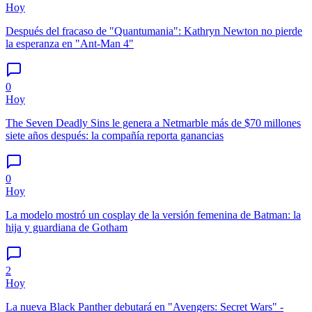
Hoy
Después del fracaso de "Quantumania": Kathryn Newton no pierde
la esperanza en "Ant-Man 4"
0
Hoy
The Seven Deadly Sins le genera a Netmarble más de $70 millones
siete años después: la compañía reporta ganancias
0
Hoy
La modelo mostró un cosplay de la versión femenina de Batman: la
hija y guardiana de Gotham
2
Hoy
La nueva Black Panther debutará en "Avengers: Secret Wars" -