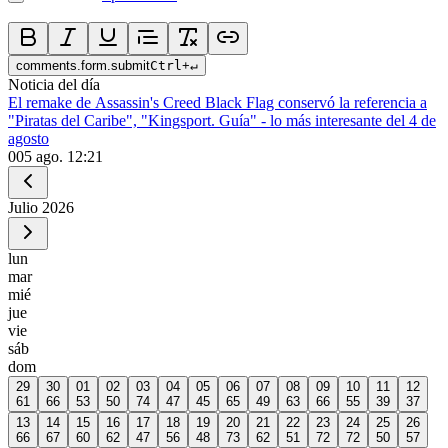
comments.form.submit
Ctrl
+
↵
Noticia del día
El remake de Assassin's Creed Black Flag conservó la referencia a
"Piratas del Caribe", "Kingsport. Guía" - lo más interesante del 4 de
agosto
0
05 ago. 12:21
Julio
2026
lun
mar
mié
jue
vie
sáb
dom
29
30
01
02
03
04
05
06
07
08
09
10
11
12
61
66
53
50
74
47
45
65
49
63
66
55
39
37
13
14
15
16
17
18
19
20
21
22
23
24
25
26
66
67
60
62
47
56
48
73
62
51
72
72
50
57