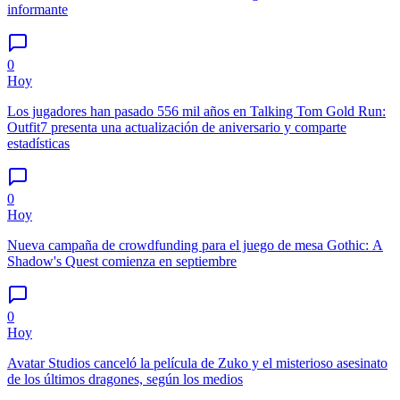
informante
0
Hoy
Los jugadores han pasado 556 mil años en Talking Tom Gold Run:
Outfit7 presenta una actualización de aniversario y comparte
estadísticas
0
Hoy
Nueva campaña de crowdfunding para el juego de mesa Gothic: A
Shadow's Quest comienza en septiembre
0
Hoy
Avatar Studios canceló la película de Zuko y el misterioso asesinato
de los últimos dragones, según los medios