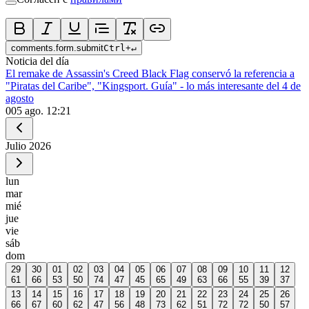
comments.form.submit
Ctrl
+
↵
Noticia del día
El remake de Assassin's Creed Black Flag conservó la referencia a
"Piratas del Caribe", "Kingsport. Guía" - lo más interesante del 4 de
agosto
0
05 ago. 12:21
Julio
2026
lun
mar
mié
jue
vie
sáb
dom
29
30
01
02
03
04
05
06
07
08
09
10
11
12
61
66
53
50
74
47
45
65
49
63
66
55
39
37
13
14
15
16
17
18
19
20
21
22
23
24
25
26
66
67
60
62
47
56
48
73
62
51
72
72
50
57