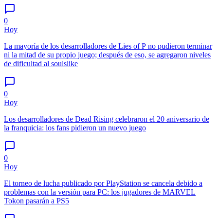
0
Hoy
La mayoría de los desarrolladores de Lies of P no pudieron terminar
ni la mitad de su propio juego; después de eso, se agregaron niveles
de dificultad al soulslike
0
Hoy
Los desarrolladores de Dead Rising celebraron el 20 aniversario de
la franquicia: los fans pidieron un nuevo juego
0
Hoy
El torneo de lucha publicado por PlayStation se cancela debido a
problemas con la versión para PC: los jugadores de MARVEL
Tokon pasarán a PS5