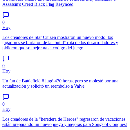
Assassin's Creed Black Flag Resynced
0
Hoy
Los creadores de Star Citizen mostraron un nuevo modo: los
jugadores se burlaron de la "build" rota de los desarrolladores y
pidieron que se mejorara el código del juego
0
Hoy
Un fan de Battlefield 6 jugó 470 horas, pero se molestó por una
actualización y solicitó un reembolso a Valve
0
Hoy
Los creadores de la "heredera de Heroes" regresaron de vacaciones:
están preparando un nuevo juego y mejoras para Songs of Conquest