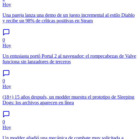
Hoy
Una pareja lanza una demo de un juego incremental al estilo Diablo
y recibe un 98% de críticas positivas en Steam
0
Hoy
Un entusiasta portó Portal 2 al navegador: el rompecabezas de Valve
funciona sin lanzadores de terceros
0
Hoy
(18+) 15 años después, un modder muestra el prototipo de Sleeping
Dogs: los archivos aparecen en línea
0
Hoy
Un modder añadió una mecánica de combate muy solicitada a