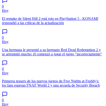
0
Hoy
El remake de Silent Hill 2 está roto en PlayStation 5 - KONAMI
respondió a las críticas de la actualización
0
Hoy
Una hermana le presentó a su hermano Red Dead Redemption 2 y
se arrepintió mucho: él comenzó a jugar el juego "incorrectamente"
0
Hoy
Primeros teasers de los nuevos juegos de Five Nights at Freddy's:
los fans esperan FNAF World 2 y una secuela de Security Breach
0
Hoy