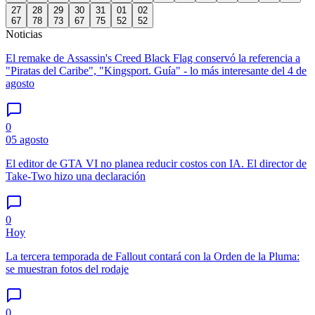
27
28
29
30
31
01
02
67
78
73
67
75
52
52
Noticias
El remake de Assassin's Creed Black Flag conservó la referencia a
"Piratas del Caribe", "Kingsport. Guía" - lo más interesante del 4 de
agosto
0
05 agosto
El editor de GTA VI no planea reducir costos con IA. El director de
Take-Two hizo una declaración
0
Hoy
La tercera temporada de Fallout contará con la Orden de la Pluma:
se muestran fotos del rodaje
0