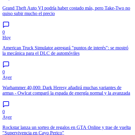
Grand Theft Auto VI podría haber costado más, pero Take-Two no
quiso subir mucho el precio
0
Hoy
American Truck Simulator agregará "puntos de interés": se mostró
la mecánica para el DLC de automóviles
0
Ayer
Warhammer 40,000: Dark Heresy añadirá muchas variantes de
armas - Owlcat comparó la espada de energía normal y la avanzada
0
Ayer
Rockstar lanza un sorteo de regalos en GTA Online y trae de vuelta
"Supervivencia en Cayo Perico"