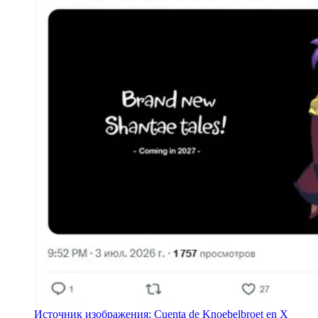
Источник изображения: Cuenta de Knoebelbroet en X