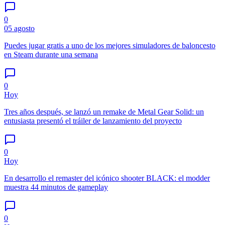
0
05 agosto
Puedes jugar gratis a uno de los mejores simuladores de baloncesto
en Steam durante una semana
0
Hoy
Tres años después, se lanzó un remake de Metal Gear Solid: un
entusiasta presentó el tráiler de lanzamiento del proyecto
0
Hoy
En desarrollo el remaster del icónico shooter BLACK: el modder
muestra 44 minutos de gameplay
0