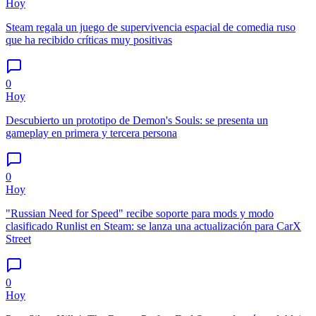
Hoy
Steam regala un juego de supervivencia espacial de comedia ruso
que ha recibido críticas muy positivas
0
Hoy
Descubierto un prototipo de Demon's Souls: se presenta un
gameplay en primera y tercera persona
0
Hoy
"Russian Need for Speed" recibe soporte para mods y modo
clasificado Runlist en Steam: se lanza una actualización para CarX
Street
0
Hoy