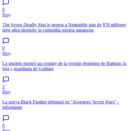
0
Hoy
The Seven Deadly Sins le genera a Netmarble más de $70 millones
siete años después: la compañía reporta ganancias
0
Hoy
La modelo mostró un cosplay de la versión femenina de Batman: la
hija y guardiana de Gotham
2
Hoy
La nueva Black Panther debutará en "Avengers: Secret Wars" -
informante
0
Hoy