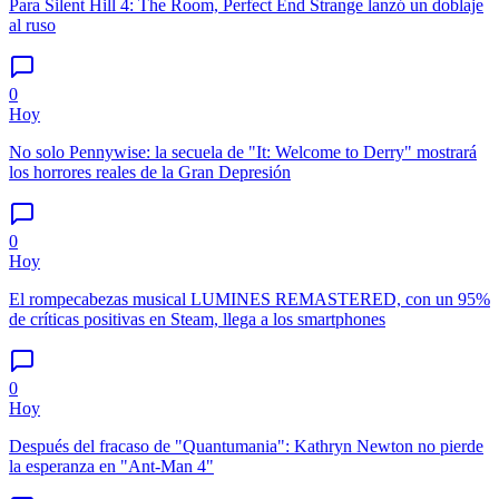
Para Silent Hill 4: The Room, Perfect End Strange lanzó un doblaje
al ruso
0
Hoy
No solo Pennywise: la secuela de "It: Welcome to Derry" mostrará
los horrores reales de la Gran Depresión
0
Hoy
El rompecabezas musical LUMINES REMASTERED, con un 95%
de críticas positivas en Steam, llega a los smartphones
0
Hoy
Después del fracaso de "Quantumania": Kathryn Newton no pierde
la esperanza en "Ant-Man 4"