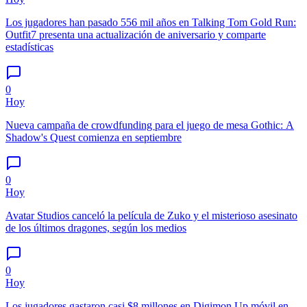
Los jugadores han pasado 556 mil años en Talking Tom Gold Run:
Outfit7 presenta una actualización de aniversario y comparte
estadísticas
0
Hoy
Nueva campaña de crowdfunding para el juego de mesa Gothic: A
Shadow's Quest comienza en septiembre
0
Hoy
Avatar Studios canceló la película de Zuko y el misterioso asesinato
de los últimos dragones, según los medios
0
Hoy
Los jugadores gastaron casi $8 millones en Digimon Up móvil en