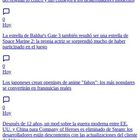
0
Hoy
La estrella de Baldur's Gate 3 también resultó ser una estrella de
Space Marine 2: la propia actriz se sorprendió mucho de haber
participado en el juego
0
Hoy
Los japoneses crean openings de anime "falsos": los más populares
se convertirán en franquicias reales
0
Hoy
Después de 12 años, un mod sobre la guerra moderna entre EE.
UU. y China para Company of Heroes es eliminado de Steam: los
desarrolladores están descontentos con las actualizaciones del cliente