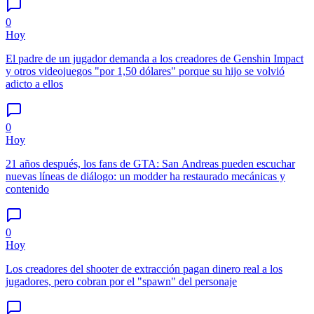
0
Hoy
El padre de un jugador demanda a los creadores de Genshin Impact
y otros videojuegos "por 1,50 dólares" porque su hijo se volvió
adicto a ellos
0
Hoy
21 años después, los fans de GTA: San Andreas pueden escuchar
nuevas líneas de diálogo: un modder ha restaurado mecánicas y
contenido
0
Hoy
Los creadores del shooter de extracción pagan dinero real a los
jugadores, pero cobran por el "spawn" del personaje