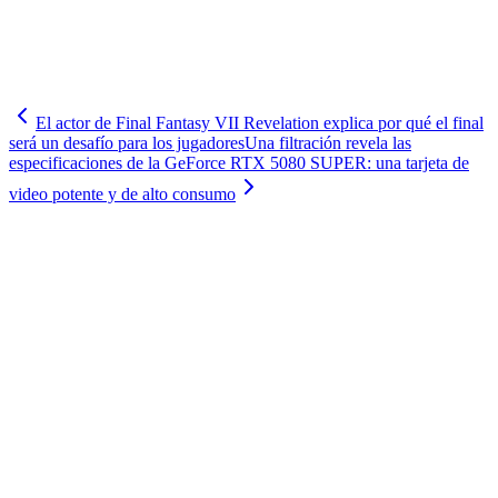
El actor de Final Fantasy VII Revelation explica por qué el final
será un desafío para los jugadores
Una filtración revela las
especificaciones de la GeForce RTX 5080 SUPER: una tarjeta de
video potente y de alto consumo