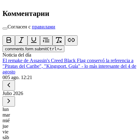
Комментарии
Согласен с
правилами
comments.form.submit
Ctrl
+
↵
Noticia del día
El remake de Assassin's Creed Black Flag conservó la referencia a
"Piratas del Caribe", "Kingsport. Guía" - lo más interesante del 4 de
agosto
0
05 ago. 12:21
Julio
2026
lun
mar
mié
jue
vie
sáb