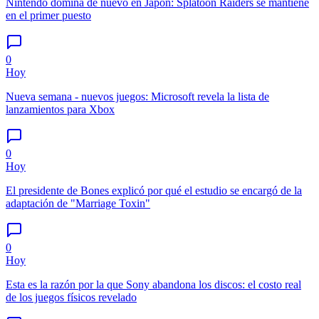
Nintendo domina de nuevo en Japón: Splatoon Raiders se mantiene
en el primer puesto
0
Hoy
Nueva semana - nuevos juegos: Microsoft revela la lista de
lanzamientos para Xbox
0
Hoy
El presidente de Bones explicó por qué el estudio se encargó de la
adaptación de "Marriage Toxin"
0
Hoy
Esta es la razón por la que Sony abandona los discos: el costo real
de los juegos físicos revelado