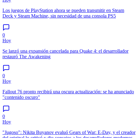
Los juegos de PlayStation ahora se pueden transmitir en Steam
Deck y Steam Machine, sin necesidad de una consola PS5
0
Hoy
Se lanzó una expansión cancelada para Quake 4: el desarrollador
restauró The Awakening
0
Hoy
Fallout 76 pronto recibirá una oscura actualización: se ha anunciado
"contenido oscuro"
0
Hoy
"Jugoso": Nikita Buyanov evaluó Gears of War: E-Day, y el creador
del original lo criticó y dio consejos a los desarrolladores modernos