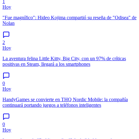
1
Hoy
"Fue magnífico": Hideo Kojima compartió su reseña de "Odisea" de
Nolan
2
Hoy
La aventura felina Little Kitty, Big City, con un 97% de críticas
positivas en Steam, llegará a los smartphones
0
Hoy
HandyGames se convierte en THQ Nordic Mobile: la compañía
continuará portando juegos a teléfonos inteligentes
0
Hoy