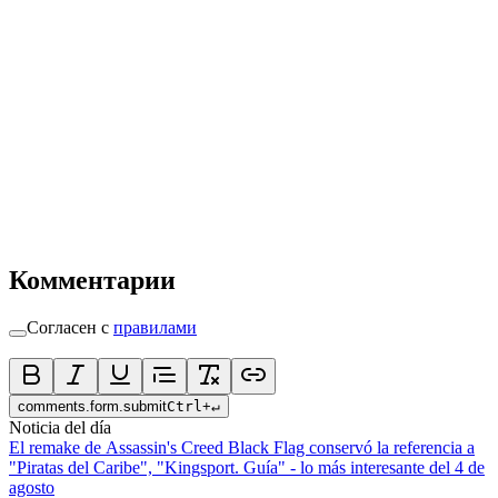
Комментарии
Согласен с
правилами
comments.form.submit
Ctrl
+
↵
Noticia del día
El remake de Assassin's Creed Black Flag conservó la referencia a
"Piratas del Caribe", "Kingsport. Guía" - lo más interesante del 4 de
agosto