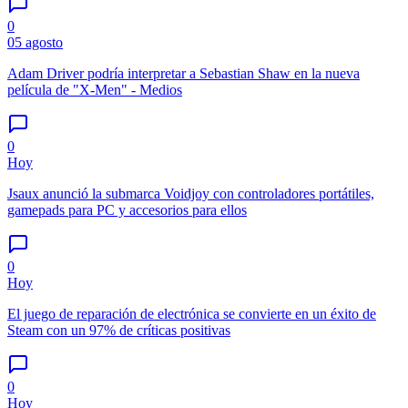
0
05 agosto
Adam Driver podría interpretar a Sebastian Shaw en la nueva
película de "X-Men" - Medios
0
Hoy
Jsaux anunció la submarca Voidjoy con controladores portátiles,
gamepads para PC y accesorios para ellos
0
Hoy
El juego de reparación de electrónica se convierte en un éxito de
Steam con un 97% de críticas positivas
0
Hoy