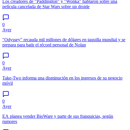
Los creadores de "Paddington" y "Wonka" hablaron sobre una
película cancelada de Star Wars sobre un droide
0
Ayer
"Odyssey" recauda mil millones de dólares en taquilla mundial y se
prepara para batir el récord personal de Nolan
0
Ayer
Take-Two informa una disminución en los ingresos de su negocio
móvil
0
Ayer
EA planea vender BioWare y parte de sus franquicias, según
rumores