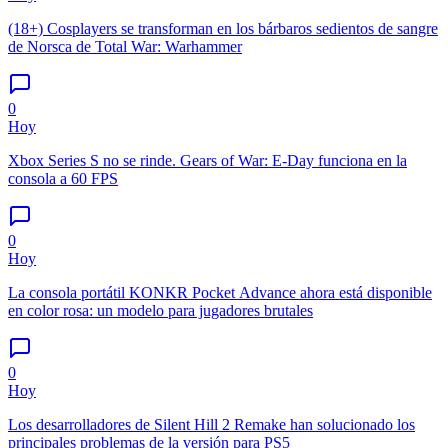
(18+) Cosplayers se transforman en los bárbaros sedientos de sangre
de Norsca de Total War: Warhammer
0
Hoy
Xbox Series S no se rinde. Gears of War: E-Day funciona en la
consola a 60 FPS
0
Hoy
La consola portátil KONKR Pocket Advance ahora está disponible
en color rosa: un modelo para jugadores brutales
0
Hoy
Los desarrolladores de Silent Hill 2 Remake han solucionado los
principales problemas de la versión para PS5