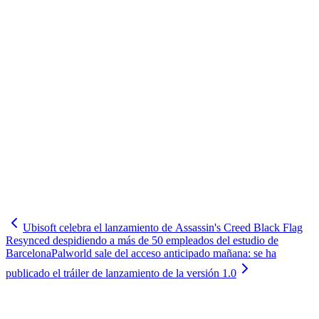
Ubisoft celebra el lanzamiento de Assassin's Creed Black Flag
Resynced despidiendo a más de 50 empleados del estudio de
Barcelona
Palworld sale del acceso anticipado mañana: se ha
publicado el tráiler de lanzamiento de la versión 1.0