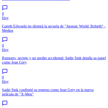
0
Hoy
Gareth Edwards no dirigirá la secuela de "Jurassic World: Rebirth" -
Medios
0
Hoy
Rumores, secreto y un spoiler accidental: Sadie Sink detalla su papel
como Jean Grey
0
Hoy
Sadie Sink confirmó su regreso como Jean Grey en la nueva
película de "X-Men"