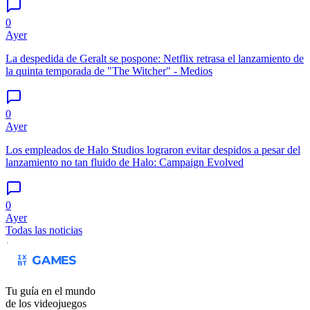
0
Ayer
La despedida de Geralt se pospone: Netflix retrasa el lanzamiento de
la quinta temporada de "The Witcher" - Medios
0
Ayer
Los empleados de Halo Studios lograron evitar despidos a pesar del
lanzamiento no tan fluido de Halo: Campaign Evolved
0
Ayer
Todas las noticias
Tu guía en el mundo
de los videojuegos