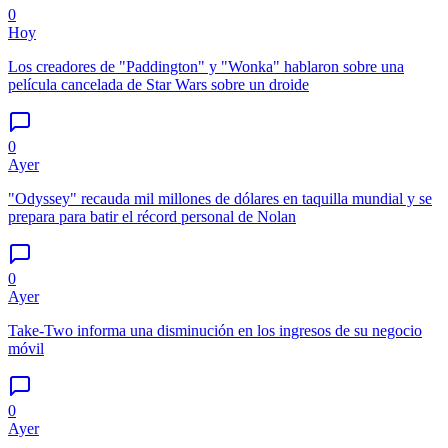
0
Hoy
Los creadores de "Paddington" y "Wonka" hablaron sobre una
película cancelada de Star Wars sobre un droide
0
Ayer
"Odyssey" recauda mil millones de dólares en taquilla mundial y se
prepara para batir el récord personal de Nolan
0
Ayer
Take-Two informa una disminución en los ingresos de su negocio
móvil
0
Ayer