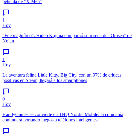
película de "X-Men"
1
Hoy
"Fue magnífico": Hideo Kojima compartió su reseña de "Odisea" de
Nolan
1
Hoy
La aventura felina Little Kitty, Big City, con un 97% de críticas
positivas en Steam, llegará a los smartphones
0
Hoy
HandyGames se convierte en THQ Nordic Mobile: la compañía
continuará portando juegos a teléfonos inteligentes