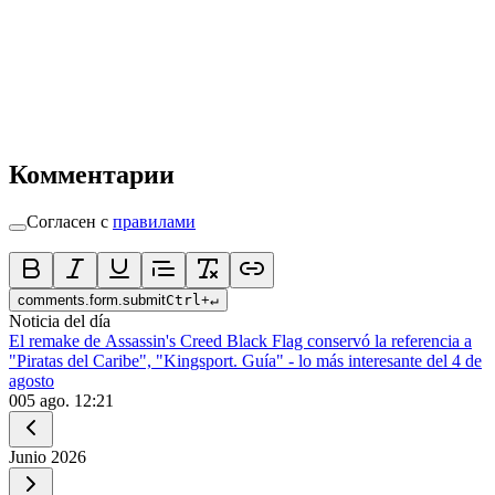
Комментарии
Согласен с
правилами
comments.form.submit
Ctrl
+
↵
Noticia del día
El remake de Assassin's Creed Black Flag conservó la referencia a
"Piratas del Caribe", "Kingsport. Guía" - lo más interesante del 4 de
agosto
0
05 ago. 12:21
Junio
2026