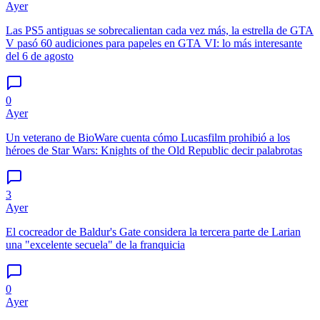
Ayer
Las PS5 antiguas se sobrecalientan cada vez más, la estrella de GTA
V pasó 60 audiciones para papeles en GTA VI: lo más interesante
del 6 de agosto
0
Ayer
Un veterano de BioWare cuenta cómo Lucasfilm prohibió a los
héroes de Star Wars: Knights of the Old Republic decir palabrotas
3
Ayer
El cocreador de Baldur's Gate considera la tercera parte de Larian
una "excelente secuela" de la franquicia
0
Ayer