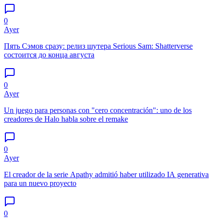
0
Ayer
Пять Сэмов сразу: релиз шутера Serious Sam: Shatterverse
состоится до конца августа
0
Ayer
Un juego para personas con "cero concentración": uno de los
creadores de Halo habla sobre el remake
0
Ayer
El creador de la serie Apathy admitió haber utilizado IA generativa
para un nuevo proyecto
0