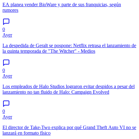
EA planea vender BioWare y parte de sus franquicias, según
rumores
0
Ayer
La despedida de Geralt se pospone: Netflix retrasa el lanzamiento de
la quinta temporada de "The Witcher" - Medios
0
Ayer
Los empleados de Halo Studios lograron evitar despidos a pesar del
lanzamiento no tan fluido de Halo: Campaign Evolved
0
Ayer
El director de Take-Two explica por qué Grand Theft Auto VI no se
lanzará en formato físico