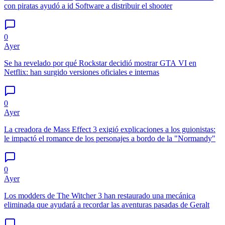
con piratas ayudó a id Software a distribuir el shooter
0
Ayer
Se ha revelado por qué Rockstar decidió mostrar GTA VI en
Netflix: han surgido versiones oficiales e internas
0
Ayer
La creadora de Mass Effect 3 exigió explicaciones a los guionistas:
le impactó el romance de los personajes a bordo de la "Normandy"
0
Ayer
Los modders de The Witcher 3 han restaurado una mecánica
eliminada que ayudará a recordar las aventuras pasadas de Geralt