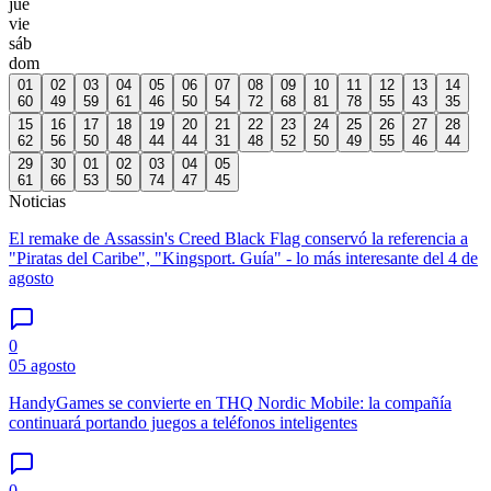
jue
vie
sáb
dom
01
02
03
04
05
06
07
08
09
10
11
12
13
14
60
49
59
61
46
50
54
72
68
81
78
55
43
35
15
16
17
18
19
20
21
22
23
24
25
26
27
28
62
56
50
48
44
44
31
48
52
50
49
55
46
44
29
30
01
02
03
04
05
61
66
53
50
74
47
45
Noticias
El remake de Assassin's Creed Black Flag conservó la referencia a
"Piratas del Caribe", "Kingsport. Guía" - lo más interesante del 4 de
agosto
0
05 agosto
HandyGames se convierte en THQ Nordic Mobile: la compañía
continuará portando juegos a teléfonos inteligentes
0