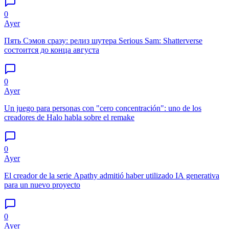
0
Ayer
Пять Сэмов сразу: релиз шутера Serious Sam: Shatterverse
состоится до конца августа
0
Ayer
Un juego para personas con "cero concentración": uno de los
creadores de Halo habla sobre el remake
0
Ayer
El creador de la serie Apathy admitió haber utilizado IA generativa
para un nuevo proyecto
0
Ayer