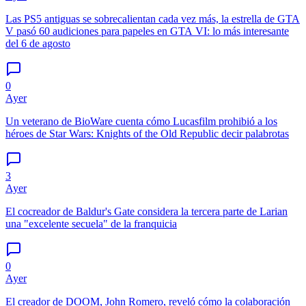
Las PS5 antiguas se sobrecalientan cada vez más, la estrella de GTA
V pasó 60 audiciones para papeles en GTA VI: lo más interesante
del 6 de agosto
0
Ayer
Un veterano de BioWare cuenta cómo Lucasfilm prohibió a los
héroes de Star Wars: Knights of the Old Republic decir palabrotas
3
Ayer
El cocreador de Baldur's Gate considera la tercera parte de Larian
una "excelente secuela" de la franquicia
0
Ayer
El creador de DOOM, John Romero, reveló cómo la colaboración