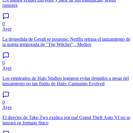
rumores
0
Ayer
La despedida de Geralt se pospone: Netflix retrasa el lanzamiento de
la quinta temporada de "The Witcher" - Medios
0
Ayer
Los empleados de Halo Studios lograron evitar despidos a pesar del
lanzamiento no tan fluido de Halo: Campaign Evolved
0
Ayer
El director de Take-Two explica por qué Grand Theft Auto VI no se
lanzará en formato físico