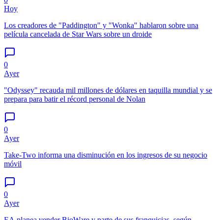
Hoy
Los creadores de "Paddington" y "Wonka" hablaron sobre una
película cancelada de Star Wars sobre un droide
0
Ayer
"Odyssey" recauda mil millones de dólares en taquilla mundial y se
prepara para batir el récord personal de Nolan
0
Ayer
Take-Two informa una disminución en los ingresos de su negocio
móvil
0
Ayer
EA planea vender BioWare y parte de sus franquicias, según