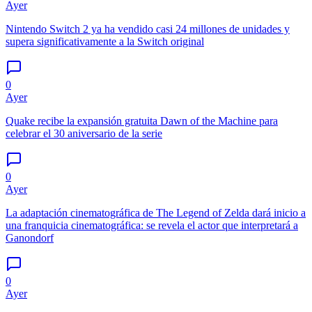
Ayer
Nintendo Switch 2 ya ha vendido casi 24 millones de unidades y
supera significativamente a la Switch original
0
Ayer
Quake recibe la expansión gratuita Dawn of the Machine para
celebrar el 30 aniversario de la serie
0
Ayer
La adaptación cinematográfica de The Legend of Zelda dará inicio a
una franquicia cinematográfica: se revela el actor que interpretará a
Ganondorf
0
Ayer