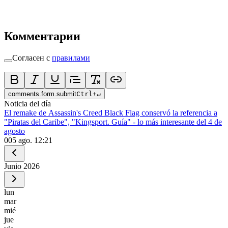
Комментарии
Согласен с
правилами
comments.form.submit
Ctrl
+
↵
Noticia del día
El remake de Assassin's Creed Black Flag conservó la referencia a
"Piratas del Caribe", "Kingsport. Guía" - lo más interesante del 4 de
agosto
0
05 ago. 12:21
Junio
2026
lun
mar
mié
jue