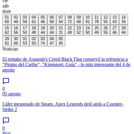
vie
sáb
dom
01
02
03
04
05
06
07
08
09
10
11
12
13
14
60
49
59
61
46
50
54
72
68
81
78
55
43
35
15
16
17
18
19
20
21
22
23
24
25
26
27
28
62
56
50
48
44
44
31
48
52
50
49
55
46
44
29
30
01
02
03
04
05
61
66
53
50
74
47
45
Noticias
El remake de Assassin's Creed Black Flag conservó la referencia a
"Piratas del Caribe", "Kingsport. Guía" - lo más interesante del 4 de
agosto
0
05 agosto
Líder inesperado de Steam. Apex Legends dejó atrás a Counter-
Strike 2
0
Hoy