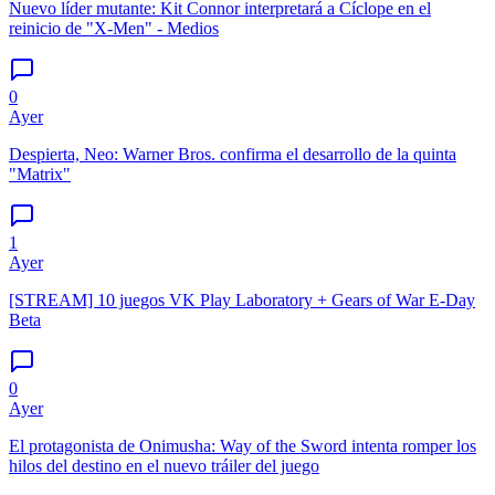
Nuevo líder mutante: Kit Connor interpretará a Cíclope en el
reinicio de "X-Men" - Medios
0
Ayer
Despierta, Neo: Warner Bros. confirma el desarrollo de la quinta
"Matrix"
1
Ayer
[STREAM] 10 juegos VK Play Laboratory + Gears of War E-Day
Beta
0
Ayer
El protagonista de Onimusha: Way of the Sword intenta romper los
hilos del destino en el nuevo tráiler del juego