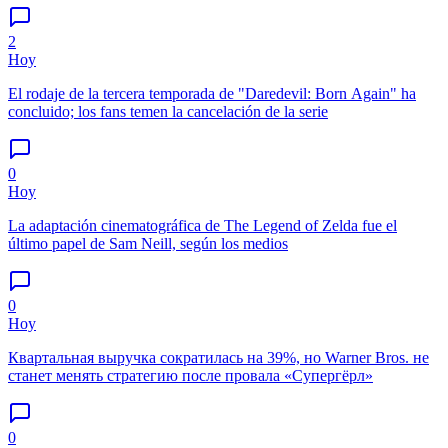
2
Hoy
El rodaje de la tercera temporada de "Daredevil: Born Again" ha
concluido; los fans temen la cancelación de la serie
0
Hoy
La adaptación cinematográfica de The Legend of Zelda fue el
último papel de Sam Neill, según los medios
0
Hoy
Квартальная выручка сократилась на 39%, но Warner Bros. не
станет менять стратегию после провала «Супергёрл»
0