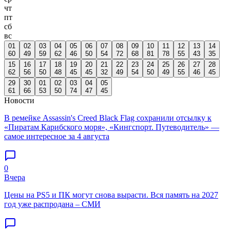
чт
пт
сб
вс
01
02
03
04
05
06
07
08
09
10
11
12
13
14
60
49
59
62
46
50
54
72
68
81
78
55
43
35
15
16
17
18
19
20
21
22
23
24
25
26
27
28
62
56
50
48
45
45
32
49
54
50
49
55
46
45
29
30
01
02
03
04
05
61
66
53
50
74
47
45
Новости
В ремейке Assassin's Creed Black Flag сохранили отсылку к
«Пиратам Карибского моря», «Кингспорт. Путеводитель» —
самое интересное за 4 августа
0
Вчера
Цены на PS5 и ПК могут снова вырасти. Вся память на 2027
год уже распродана – СМИ