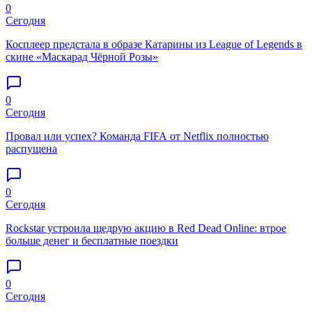
0
Сегодня
Косплеер предстала в образе Катарины из League of Legends в
скине «Маскарад Чёрной Розы»
0
Сегодня
Провал или успех? Команда FIFA от Netflix полностью
распущена
0
Сегодня
Rockstar устроила щедрую акцию в Red Dead Online: втрое
больше денег и бесплатные поездки
0
Сегодня