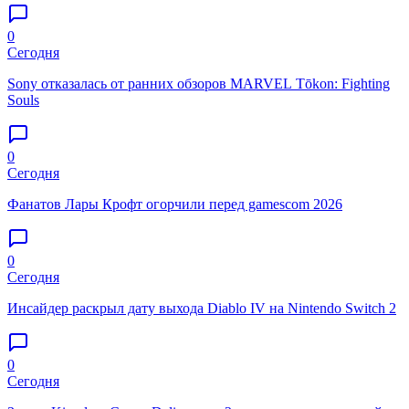
0
Сегодня
Sony отказалась от ранних обзоров MARVEL Tōkon: Fighting
Souls
0
Сегодня
Фанатов Лары Крофт огорчили перед gamescom 2026
0
Сегодня
Инсайдер раскрыл дату выхода Diablo IV на Nintendo Switch 2
0
Сегодня