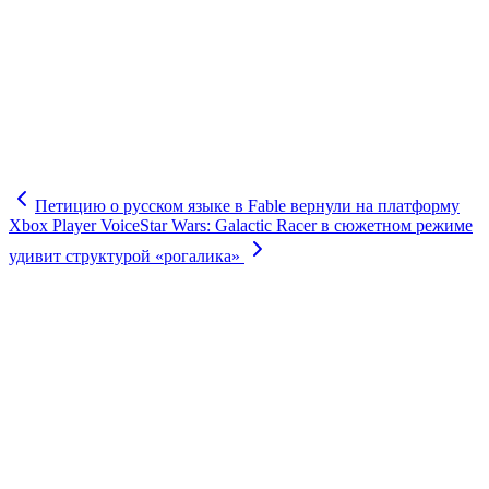
Петицию о русском языке в Fable вернули на платформу
Xbox Player Voice
Star Wars: Galactic Racer в сюжетном режиме
удивит структурой «рогалика»