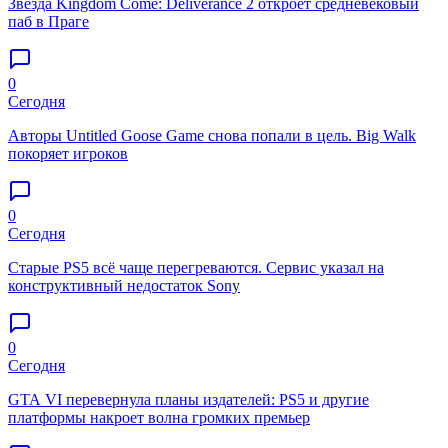
Звезда Kingdom Come: Deliverance 2 откроет средневековый
паб в Праге
0
Сегодня
Авторы Untitled Goose Game снова попали в цель. Big Walk
покоряет игроков
0
Сегодня
Старые PS5 всё чаще перегреваются. Сервис указал на
конструктивный недостаток Sony
0
Сегодня
GTA VI перевернула планы издателей: PS5 и другие
платформы накроет волна громких премьер