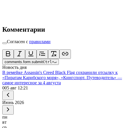
Комментарии
Согласен с
правилами
comments.form.submit
Ctrl
+
↵
Новость дня
В ремейке Assassin's Creed Black Flag сохранили отсылку к
«Пиратам Карибского моря», «Кингспорт. Путеводитель» —
самое интересное за 4 августа
0
05 авг 12:21
Июнь
2026
пн
вт
ср