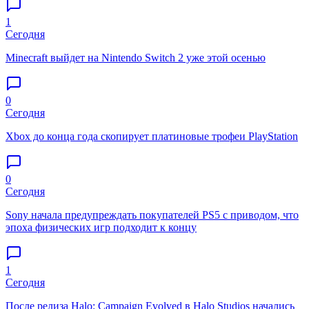
1
Сегодня
Minecraft выйдет на Nintendo Switch 2 уже этой осенью
0
Сегодня
Xbox до конца года скопирует платиновые трофеи PlayStation
0
Сегодня
Sony начала предупреждать покупателей PS5 с приводом, что
эпоха физических игр подходит к концу
1
Сегодня
После релиза Halo: Campaign Evolved в Halo Studios начались