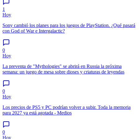
1
Hoy
Sony cambió los planes para los juegos de PlayStation. ¿Qué pasará
con God of War e Intergalactic?
0
Hoy
La preventa de "Mythologies" se abrirá en Russia la próxima
semana: un juego de mesa sobre dioses y criaturas de leyendas
0
Hoy
Los precios de PS5 y PC podrían volver a subir. Toda la memoria
para 2027 ya está agotada - Medios
0
Hoy