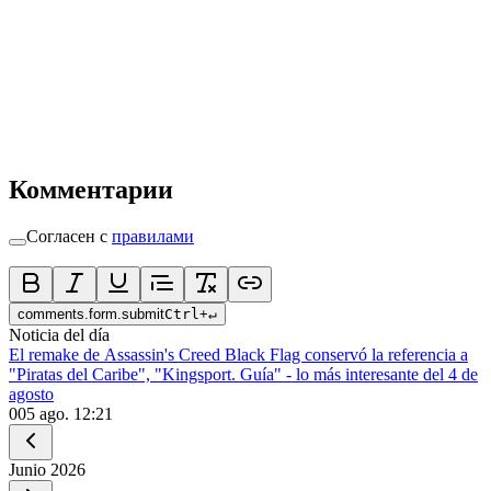
Комментарии
Согласен с
правилами
comments.form.submit
Ctrl
+
↵
Noticia del día
El remake de Assassin's Creed Black Flag conservó la referencia a
"Piratas del Caribe", "Kingsport. Guía" - lo más interesante del 4 de
agosto
0
05 ago. 12:21
Junio
2026