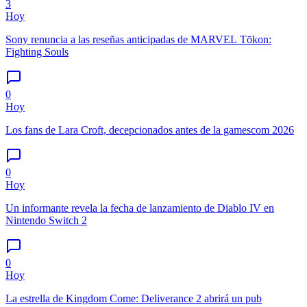
3
Hoy
Sony renuncia a las reseñas anticipadas de MARVEL Tōkon:
Fighting Souls
0
Hoy
Los fans de Lara Croft, decepcionados antes de la gamescom 2026
0
Hoy
Un informante revela la fecha de lanzamiento de Diablo IV en
Nintendo Switch 2
0
Hoy
La estrella de Kingdom Come: Deliverance 2 abrirá un pub