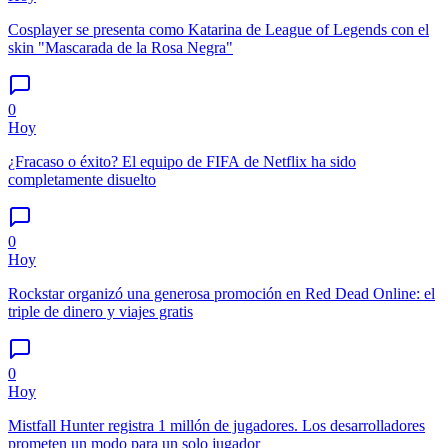
Cosplayer se presenta como Katarina de League of Legends con el
skin "Mascarada de la Rosa Negra"
0
Hoy
¿Fracaso o éxito? El equipo de FIFA de Netflix ha sido
completamente disuelto
0
Hoy
Rockstar organizó una generosa promoción en Red Dead Online: el
triple de dinero y viajes gratis
0
Hoy
Mistfall Hunter registra 1 millón de jugadores. Los desarrolladores
prometen un modo para un solo jugador