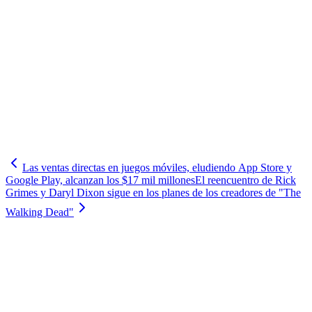
Las ventas directas en juegos móviles, eludiendo App Store y
Google Play, alcanzan los $17 mil millones
El reencuentro de Rick
Grimes y Daryl Dixon sigue en los planes de los creadores de "The
Walking Dead"