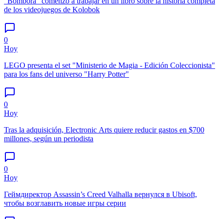
"Bombora" comenzó a trabajar en un libro sobre la historia completa
de los videojuegos de Kolobok
0
Hoy
LEGO presenta el set "Ministerio de Magia - Edición Coleccionista"
para los fans del universo "Harry Potter"
0
Hoy
Tras la adquisición, Electronic Arts quiere reducir gastos en $700
millones, según un periodista
0
Hoy
Геймдиректор Assassin’s Creed Valhalla вернулся в Ubisoft,
чтобы возглавить новые игры серии