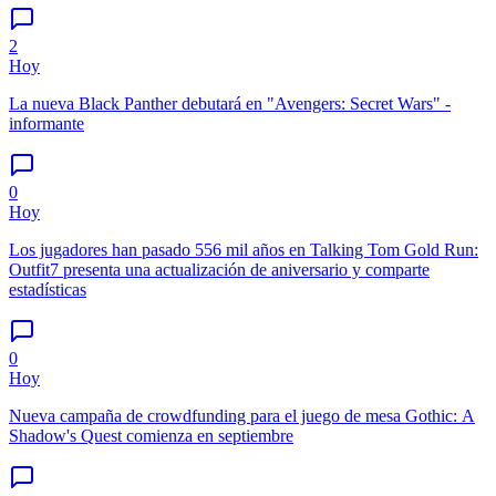
2
Hoy
La nueva Black Panther debutará en "Avengers: Secret Wars" -
informante
0
Hoy
Los jugadores han pasado 556 mil años en Talking Tom Gold Run:
Outfit7 presenta una actualización de aniversario y comparte
estadísticas
0
Hoy
Nueva campaña de crowdfunding para el juego de mesa Gothic: A
Shadow's Quest comienza en septiembre