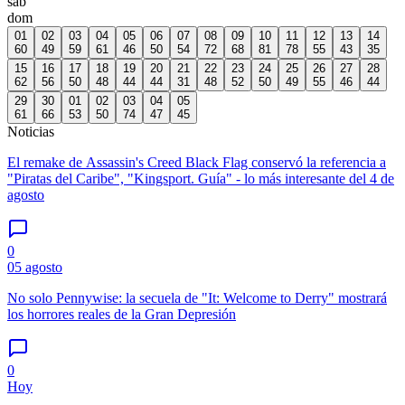
sáb
dom
01
02
03
04
05
06
07
08
09
10
11
12
13
14
60
49
59
61
46
50
54
72
68
81
78
55
43
35
15
16
17
18
19
20
21
22
23
24
25
26
27
28
62
56
50
48
44
44
31
48
52
50
49
55
46
44
29
30
01
02
03
04
05
61
66
53
50
74
47
45
Noticias
El remake de Assassin's Creed Black Flag conservó la referencia a
"Piratas del Caribe", "Kingsport. Guía" - lo más interesante del 4 de
agosto
0
05 agosto
No solo Pennywise: la secuela de "It: Welcome to Derry" mostrará
los horrores reales de la Gran Depresión
0
Hoy