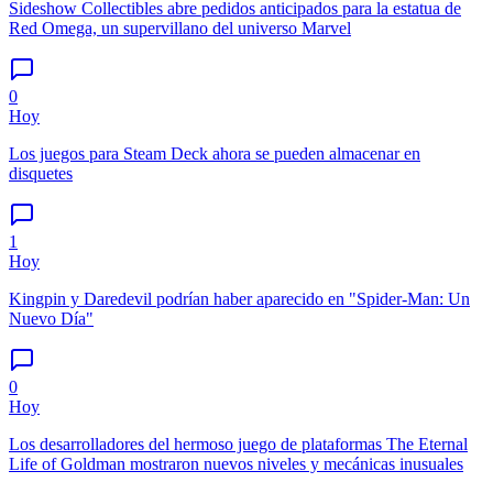
Sideshow Collectibles abre pedidos anticipados para la estatua de
Red Omega, un supervillano del universo Marvel
0
Hoy
Los juegos para Steam Deck ahora se pueden almacenar en
disquetes
1
Hoy
Kingpin y Daredevil podrían haber aparecido en "Spider-Man: Un
Nuevo Día"
0
Hoy
Los desarrolladores del hermoso juego de plataformas The Eternal
Life of Goldman mostraron nuevos niveles y mecánicas inusuales