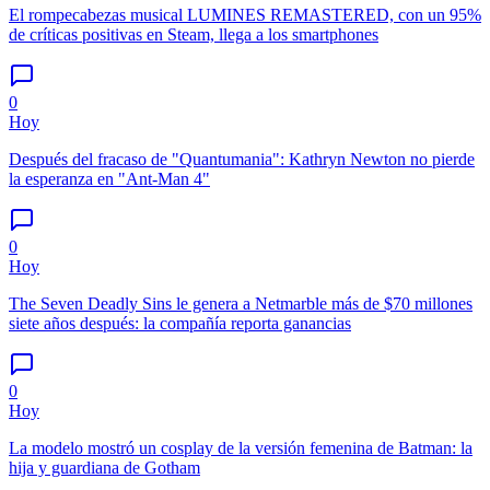
El rompecabezas musical LUMINES REMASTERED, con un 95%
de críticas positivas en Steam, llega a los smartphones
0
Hoy
Después del fracaso de "Quantumania": Kathryn Newton no pierde
la esperanza en "Ant-Man 4"
0
Hoy
The Seven Deadly Sins le genera a Netmarble más de $70 millones
siete años después: la compañía reporta ganancias
0
Hoy
La modelo mostró un cosplay de la versión femenina de Batman: la
hija y guardiana de Gotham