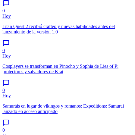
0
Hoy
Titan Quest 2 recibió crafteo y nuevas habilidades antes del
lanzamiento de la versión 1.0
0
Hoy
Cosplayers se transforman en Pinocho y Sophia de Lies of P:
protectores y salvadores de Krat
0
Hoy
Samuráis en lugar de vikingos y romanos: Expeditions: Samurai
lanzado en acceso anticipado
0