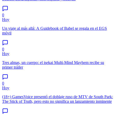
0
Hoy
Un viaje al más allá: A Guidebook of Babel se regala en el EGS
móvil
0
Hoy
Tres almas, un cuerpo: el isekai Multi-Mind Mayhem recibe su
primer tráiler
0
Hoy
(18+) GamesVoice presentó el doblaje ruso de MTV de South Park:
The Stick of Truth, pero esto no significa un lanzamiento inminente