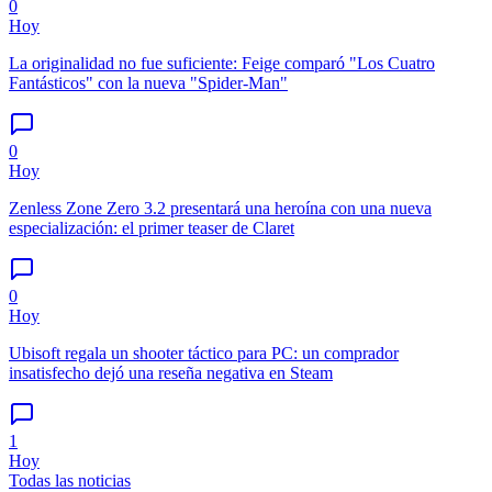
0
Hoy
La originalidad no fue suficiente: Feige comparó "Los Cuatro
Fantásticos" con la nueva "Spider-Man"
0
Hoy
Zenless Zone Zero 3.2 presentará una heroína con una nueva
especialización: el primer teaser de Claret
0
Hoy
Ubisoft regala un shooter táctico para PC: un comprador
insatisfecho dejó una reseña negativa en Steam
1
Hoy
Todas las noticias