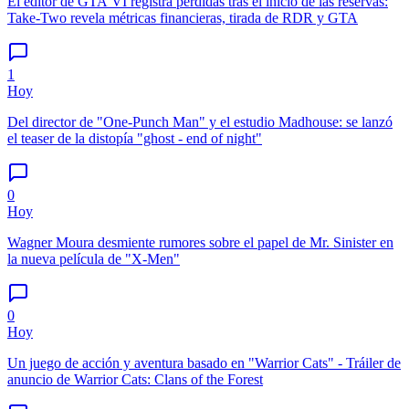
El editor de GTA VI registra pérdidas tras el inicio de las reservas:
Take-Two revela métricas financieras, tirada de RDR y GTA
1
Hoy
Del director de "One-Punch Man" y el estudio Madhouse: se lanzó
el teaser de la distopía "ghost - end of night"
0
Hoy
Wagner Moura desmiente rumores sobre el papel de Mr. Sinister en
la nueva película de "X-Men"
0
Hoy
Un juego de acción y aventura basado en "Warrior Cats" - Tráiler de
anuncio de Warrior Cats: Clans of the Forest