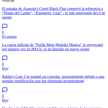
Noticias
El remake de Assassin's Creed Black Flag conservó la referencia a
"Piratas del Caribe", "Kingsport. Guía" - lo más interesante del 4 de
agosto
0
05 agosto
La cuarta película de "Puella Magi Madoka Magica" se proyectará
por primera vez en IMAX: se ha lanzado un nuevo póster
0
Hoy
Baldur's Gate 3 se rompió en consolas, aparentemente debido a una
popular modificación que fue eliminada recientemente
0
Hoy