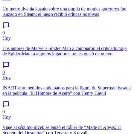
Un metroidvania kazajo sobre una pupila de monjes guerreros fue
lanzado en Steam: el juego recibió críticas positivas
0
Hoy
Los autores de Marvel's Spider-Man 2 cambiaron el criticado traje
de Spider-Man; a algunos jugadores no les gustó de nuevo
0
Hoy
INART abre pedidos anticipados para la figura de Superman basada
en la película "El Hombre de Acero" con Henry Cavill
0
Hoy
Viaje al séptimo nivel: se lanzó el tráiler de "Made in Abyss: El
Secreto del Despertar" con Tepaste y Kravali