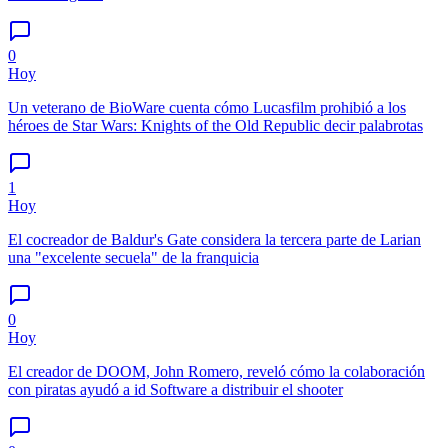
0
Hoy
Un veterano de BioWare cuenta cómo Lucasfilm prohibió a los
héroes de Star Wars: Knights of the Old Republic decir palabrotas
1
Hoy
El cocreador de Baldur's Gate considera la tercera parte de Larian
una "excelente secuela" de la franquicia
0
Hoy
El creador de DOOM, John Romero, reveló cómo la colaboración
con piratas ayudó a id Software a distribuir el shooter