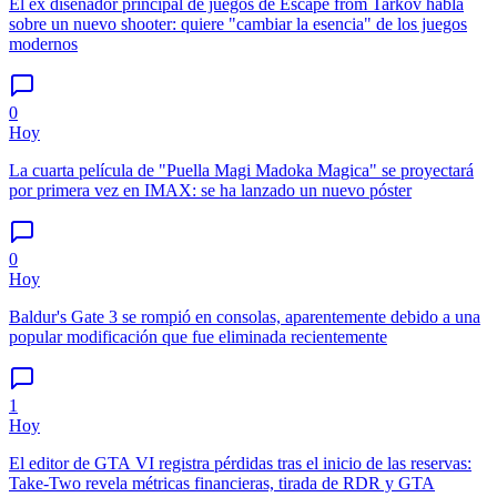
El ex diseñador principal de juegos de Escape from Tarkov habla
sobre un nuevo shooter: quiere "cambiar la esencia" de los juegos
modernos
0
Hoy
La cuarta película de "Puella Magi Madoka Magica" se proyectará
por primera vez en IMAX: se ha lanzado un nuevo póster
0
Hoy
Baldur's Gate 3 se rompió en consolas, aparentemente debido a una
popular modificación que fue eliminada recientemente
1
Hoy
El editor de GTA VI registra pérdidas tras el inicio de las reservas:
Take-Two revela métricas financieras, tirada de RDR y GTA