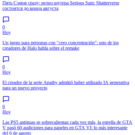
Пять Сэмов сразу: релиз шутера Serious Sam: Shatterverse
состоится до конца августа
0
Hoy
Un juego para personas con "cero concentración": uno de los
creadores de Halo habla sobre el remake
0
Hoy
El creador de la serie Apathy admitió haber utilizado IA generativa
para un nuevo proyecto
0
Hoy
Las PS5 antiguas se sobrecalientan cada vez más, la estrella de GTA
V pasó 60 audiciones para papeles en GTA VI: lo más interesante
del 6 de agosto