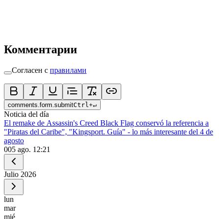
Комментарии
Согласен с
правилами
comments.form.submit
Ctrl
+
↵
Noticia del día
El remake de Assassin's Creed Black Flag conservó la referencia a
"Piratas del Caribe", "Kingsport. Guía" - lo más interesante del 4 de
agosto
0
05 ago. 12:21
Julio
2026
lun
mar
mié