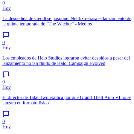
0
Hoy
La despedida de Geralt se pospone: Netflix retrasa el lanzamiento de
la quinta temporada de "The Witcher" - Medios
0
Hoy
Los empleados de Halo Studios lograron evitar despidos a pesar del
lanzamiento no tan fluido de Halo: Campaign Evolved
0
Hoy
El director de Take-Two explica por qué Grand Theft Auto VI no se
lanzará en formato físico
0
Hoy