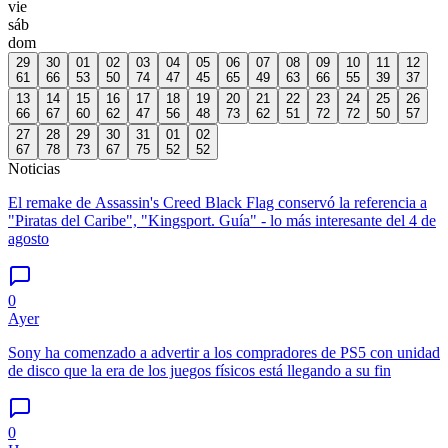
vie
sáb
dom
29
30
01
02
03
04
05
06
07
08
09
10
11
12
61
66
53
50
74
47
45
65
49
63
66
55
39
37
13
14
15
16
17
18
19
20
21
22
23
24
25
26
66
67
60
62
47
56
48
73
62
51
72
72
50
57
27
28
29
30
31
01
02
67
78
73
67
75
52
52
Noticias
El remake de Assassin's Creed Black Flag conservó la referencia a
"Piratas del Caribe", "Kingsport. Guía" - lo más interesante del 4 de
agosto
0
Ayer
Sony ha comenzado a advertir a los compradores de PS5 con unidad
de disco que la era de los juegos físicos está llegando a su fin
0