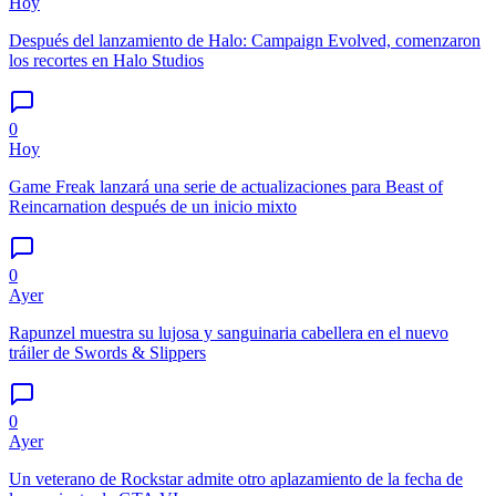
Hoy
Después del lanzamiento de Halo: Campaign Evolved, comenzaron
los recortes en Halo Studios
0
Hoy
Game Freak lanzará una serie de actualizaciones para Beast of
Reincarnation después de un inicio mixto
0
Ayer
Rapunzel muestra su lujosa y sanguinaria cabellera en el nuevo
tráiler de Swords & Slippers
0
Ayer
Un veterano de Rockstar admite otro aplazamiento de la fecha de