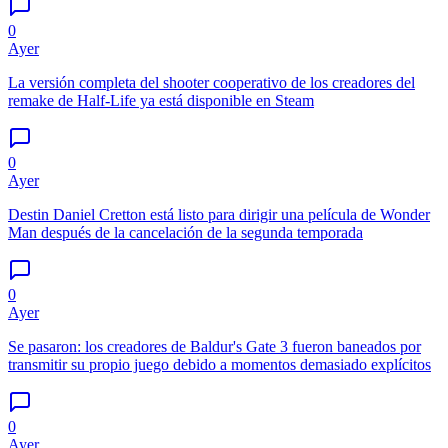
0
Ayer
La versión completa del shooter cooperativo de los creadores del
remake de Half-Life ya está disponible en Steam
0
Ayer
Destin Daniel Cretton está listo para dirigir una película de Wonder
Man después de la cancelación de la segunda temporada
0
Ayer
Se pasaron: los creadores de Baldur's Gate 3 fueron baneados por
transmitir su propio juego debido a momentos demasiado explícitos
0
Ayer