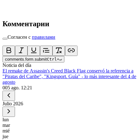
Комментарии
Согласен с
правилами
comments.form.submit
Ctrl
+
↵
Noticia del día
El remake de Assassin's Creed Black Flag conservó la referencia a
"Piratas del Caribe", "Kingsport. Guía" - lo más interesante del 4 de
agosto
0
05 ago. 12:21
Julio
2026
lun
mar
mié
jue