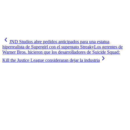
JND Studios abre pedidos anticipados para una estatua
hiperrealista de Supergirl con el supergato Streaky
Los gerentes de
Warner Bros. hicieron que los desarrolladores de Suicide Squad:
Kill the Justice League consideraran dejar la industria