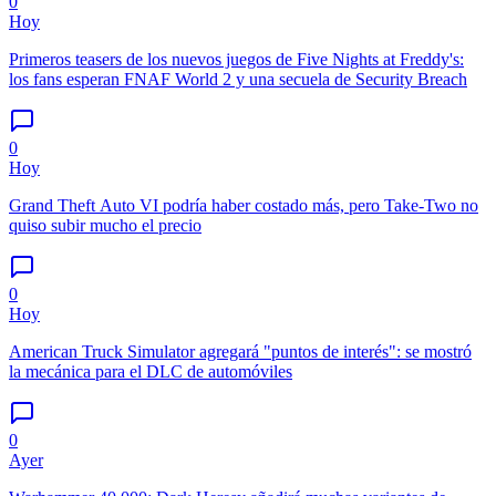
0
Hoy
Primeros teasers de los nuevos juegos de Five Nights at Freddy's:
los fans esperan FNAF World 2 y una secuela de Security Breach
0
Hoy
Grand Theft Auto VI podría haber costado más, pero Take-Two no
quiso subir mucho el precio
0
Hoy
American Truck Simulator agregará "puntos de interés": se mostró
la mecánica para el DLC de automóviles
0
Ayer