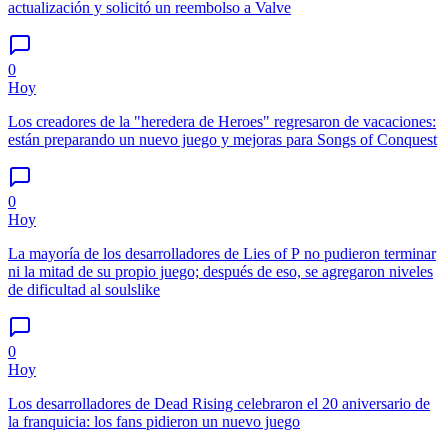
actualización y solicitó un reembolso a Valve
0
Hoy
Los creadores de la "heredera de Heroes" regresaron de vacaciones:
están preparando un nuevo juego y mejoras para Songs of Conquest
0
Hoy
La mayoría de los desarrolladores de Lies of P no pudieron terminar
ni la mitad de su propio juego; después de eso, se agregaron niveles
de dificultad al soulslike
0
Hoy
Los desarrolladores de Dead Rising celebraron el 20 aniversario de
la franquicia: los fans pidieron un nuevo juego