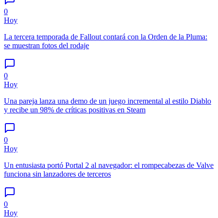
0
Hoy
La tercera temporada de Fallout contará con la Orden de la Pluma:
se muestran fotos del rodaje
0
Hoy
Una pareja lanza una demo de un juego incremental al estilo Diablo
y recibe un 98% de críticas positivas en Steam
0
Hoy
Un entusiasta portó Portal 2 al navegador: el rompecabezas de Valve
funciona sin lanzadores de terceros
0
Hoy