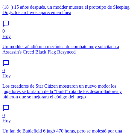
(18+) 15 años después, un modder muestra el prototipo de Sleeping
Dogs: los archivos aparecen en línea
0
Hoy
Un modder añadió una mecánica de combate muy solicitada a
Assassin's Creed Black Flag Resynced
0
Hoy
Los creadores de Star Citizen mostraron un nuevo modo: los
jugadores se burlaron de la "build" rota de los desarrolladores y
pidieron que se mejorara el código del juego
0
Hoy
Un fan de Battlefield 6 jugó 470 horas, pero se molestó por una