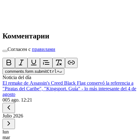
Комментарии
Согласен с
правилами
comments.form.submit
Ctrl
+
↵
Noticia del día
El remake de Assassin's Creed Black Flag conservó la referencia a
"Piratas del Caribe", "Kingsport. Guía" - lo más interesante del 4 de
agosto
0
05 ago. 12:21
Julio
2026
lun
mar