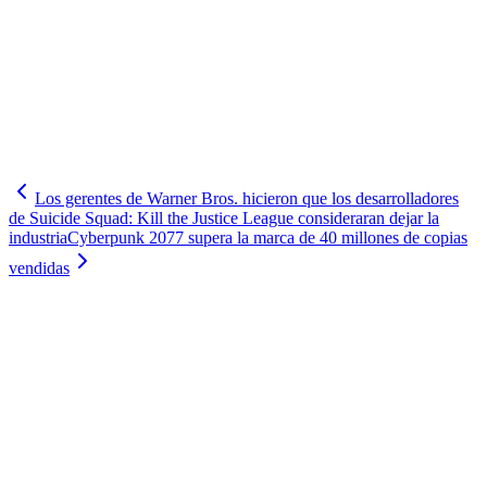
Los gerentes de Warner Bros. hicieron que los desarrolladores
de Suicide Squad: Kill the Justice League consideraran dejar la
industria
Cyberpunk 2077 supera la marca de 40 millones de copias
vendidas