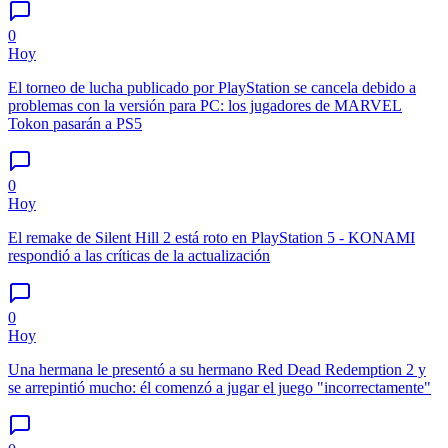
0
Hoy
El torneo de lucha publicado por PlayStation se cancela debido a
problemas con la versión para PC: los jugadores de MARVEL
Tokon pasarán a PS5
0
Hoy
El remake de Silent Hill 2 está roto en PlayStation 5 - KONAMI
respondió a las críticas de la actualización
0
Hoy
Una hermana le presentó a su hermano Red Dead Redemption 2 y
se arrepintió mucho: él comenzó a jugar el juego "incorrectamente"