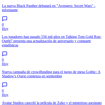
La nueva Black Panther debutará en "Avengers: Secret Wars" -
informante
0
Hoy
Los jugadores han pasado 556 mil años en Talking Tom Gold Run:
Outfit7 presenta una actualización de aniversario y comparte
estadísticas
0
Hoy
Nueva campaña de crowdfunding para el juego de mesa Gothic: A
Shadow's Quest comienza en septiembre
0
Hoy
Avatar Studios canceló la película de Zuko y el misterioso asesinato