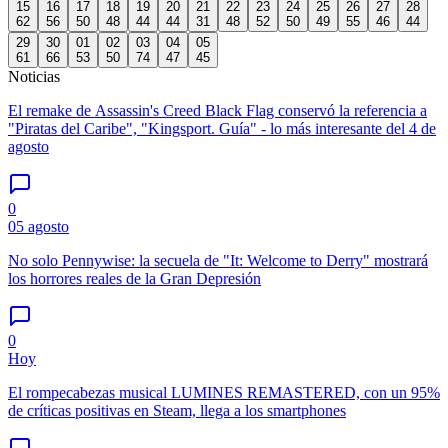
15
16
17
18
19
20
21
22
23
24
25
26
27
28
62
56
50
48
44
44
31
48
52
50
49
55
46
44
29
30
01
02
03
04
05
61
66
53
50
74
47
45
Noticias
El remake de Assassin's Creed Black Flag conservó la referencia a
"Piratas del Caribe", "Kingsport. Guía" - lo más interesante del 4 de
agosto
0
05 agosto
No solo Pennywise: la secuela de "It: Welcome to Derry" mostrará
los horrores reales de la Gran Depresión
0
Hoy
El rompecabezas musical LUMINES REMASTERED, con un 95%
de críticas positivas en Steam, llega a los smartphones