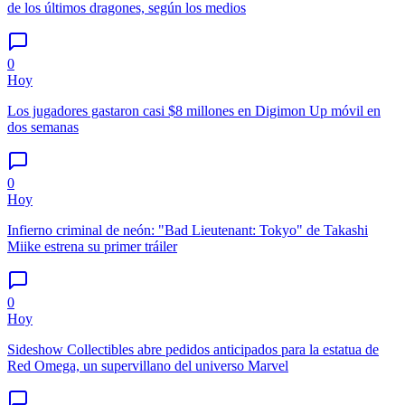
de los últimos dragones, según los medios
0
Hoy
Los jugadores gastaron casi $8 millones en Digimon Up móvil en
dos semanas
0
Hoy
Infierno criminal de neón: "Bad Lieutenant: Tokyo" de Takashi
Miike estrena su primer tráiler
0
Hoy
Sideshow Collectibles abre pedidos anticipados para la estatua de
Red Omega, un supervillano del universo Marvel