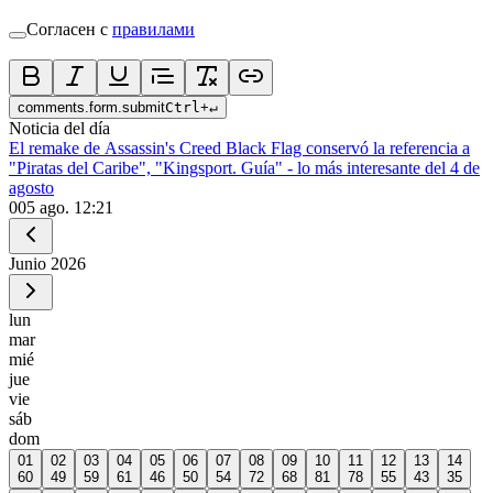
Согласен с
правилами
comments.form.submit
Ctrl
+
↵
Noticia del día
El remake de Assassin's Creed Black Flag conservó la referencia a
"Piratas del Caribe", "Kingsport. Guía" - lo más interesante del 4 de
agosto
0
05 ago. 12:21
Junio
2026
lun
mar
mié
jue
vie
sáb
dom
01
02
03
04
05
06
07
08
09
10
11
12
13
14
60
49
59
61
46
50
54
72
68
81
78
55
43
35