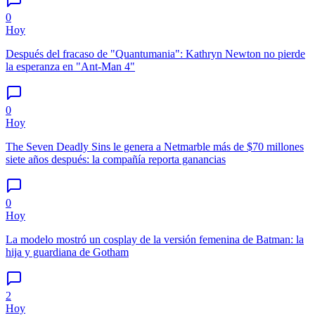
0
Hoy
Después del fracaso de "Quantumania": Kathryn Newton no pierde
la esperanza en "Ant-Man 4"
0
Hoy
The Seven Deadly Sins le genera a Netmarble más de $70 millones
siete años después: la compañía reporta ganancias
0
Hoy
La modelo mostró un cosplay de la versión femenina de Batman: la
hija y guardiana de Gotham
2
Hoy