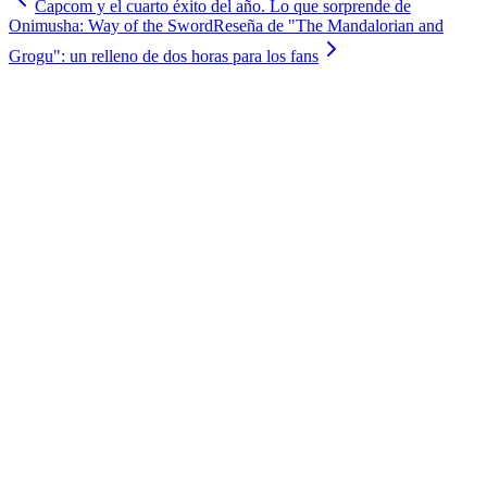
Capcom y el cuarto éxito del año. Lo que sorprende de
Onimusha: Way of the Sword
Reseña de "The Mandalorian and
Grogu": un relleno de dos horas para los fans