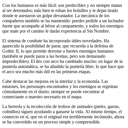
Con los humanos es más fácil: son predecibles y no siempre matan
al ser derrotados; más bien te roban los bolsillos y te dejan tirado
donde te asestaron un golpe devastador. La mecánica de los
compañeros también se ha mantenido: puedes pedirle a un luchador
fuerte que acompañe al héroe al campamento, y todos los enemigos
que mate por el camino le darán experiencia al Sin Nombre.
El sistema de combate ha incorporado útiles novedades. Ha
aparecido la posibilidad de parar, que recuerda a la defensa de
Gothic II, lo que permite derrotar a fuertes enemigos humanos
(también se puede parar a las bestias, pero son demasiado
impredecibles). El tiro con arco ha cambiado mucho: en lugar de la
puntería automática, se ha añadido la puntería libre, lo que hace que
el arco sea mucho más útil en las primeras etapas.
Cabe destacar las mejoras en la interfaz y la economía. Las
misiones, los personajes encontrados y los enemigos se registran
cómodamente en el diario; siempre se puede encontrar al
comerciante o maestro necesario en el mapa.
La herrería y la recolección de trofeos de animales (pieles, garras,
colmillos) siguen ayudando a ganarse la vida. Al mismo tiempo, el
comercio en sí, que en el original era terriblemente incómodo, ahora
se ha convertido en un proceso simple y comprensible.